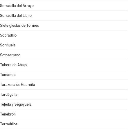
Serradilla del Arroyo
Serradilla del Llano
Sieteiglesias de Tormes
Sobradillo
Sorihuela
Sotoserrano
Tabera de Abajo
Tamames
Tarazona de Guareña
Tardáguila
Tejeda y Segoyuela
Tenebrón
Terradillos