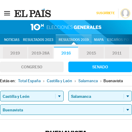
SUSCRÍBETE
10N | Eleccion
NOTICIAS
RESULTADOS 2023
RESULTADOS 2019
MAPA
ESCAÑOS POR 
2019
2019-28A
2016
2015
2011
CONGRESO
SENADO
Estás en:
Total España
»
Castilla y León
»
Salamanca
»
Buenavista