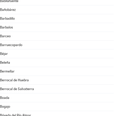
Babilafuente
Bañobárez
Barbadillo
Barbalos
Barceo
Barruecopardo
Béjar
Beleña
Bermellar
Berrocal de Huebra
Berrocal de Salvatierra
Boada
Bogajo
Bóveda del Río Almar