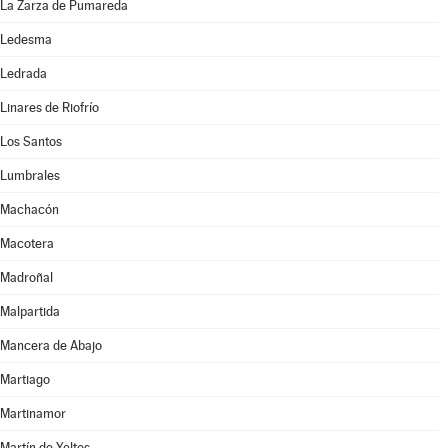
La Zarza de Pumareda
Ledesma
Ledrada
Linares de Riofrío
Los Santos
Lumbrales
Machacón
Macotera
Madroñal
Malpartida
Mancera de Abajo
Martiago
Martinamor
Martín de Yeltes