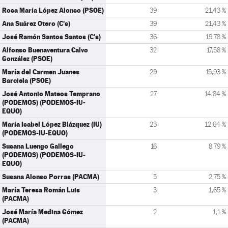
Rosa María López Alonso (PSOE)
39
21,43 %
Ana Suárez Otero (C's)
39
21,43 %
José Ramón Santos Santos (C's)
36
19,78 %
Alfonso Buenaventura Calvo
32
17,58 %
González (PSOE)
María del Carmen Juanes
29
15,93 %
Barciela (PSOE)
José Antonio Mateos Temprano
27
14,84 %
(PODEMOS) (PODEMOS-IU-
EQUO)
María Isabel López Blázquez (IU)
23
12,64 %
(PODEMOS-IU-EQUO)
Susana Luengo Gallego
16
8,79 %
(PODEMOS) (PODEMOS-IU-
EQUO)
Susana Alonso Porras (PACMA)
5
2,75 %
María Teresa Román Luis
3
1,65 %
(PACMA)
José María Medina Gómez
2
1,1 %
(PACMA)