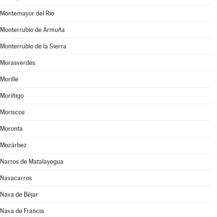
Montemayor del Río
Monterrubio de Armuña
Monterrubio de la Sierra
Morasverdes
Morille
Moríñigo
Moriscos
Moronta
Mozárbez
Narros de Matalayegua
Navacarros
Nava de Béjar
Nava de Francia