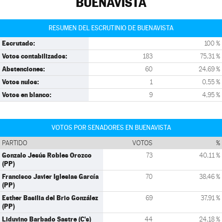
BUENAVISTA
RESUMEN DEL ESCRUTINIO DE BUENAVISTA
Escrutado:
100 %
Votos contabilizados:
183
75,31 %
Abstenciones:
60
24,69 %
Votos nulos:
1
0,55 %
Votos en blanco:
9
4,95 %
VOTOS POR SENADORES EN BUENAVISTA
PARTIDO
VOTOS
%
Gonzalo Jesús Robles Orozco
73
40,11 %
(PP)
Francisco Javier Iglesias García
70
38,46 %
(PP)
Esther Basilia del Brio González
69
37,91 %
(PP)
Liduvino Barbado Sastre (C's)
44
24,18 %