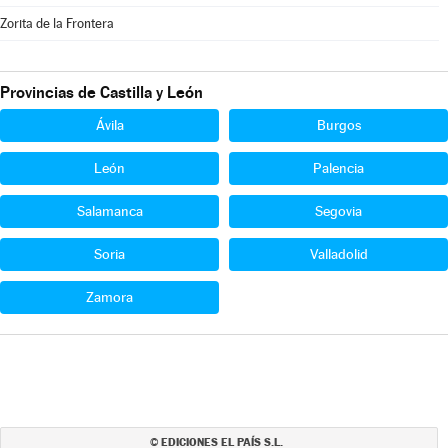
Zorita de la Frontera
Provincias de Castilla y León
Ávila
Burgos
León
Palencia
Salamanca
Segovia
Soria
Valladolid
Zamora
EDICIONES EL PAÍS S.L.
©