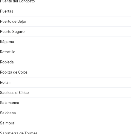
Puente del Congosto
Puertas
Puerto de Béjar
Puerto Seguro
Rágama
Retortillo
Robleda
Robliza de Cojos
Rollán
Saelices el Chico
Salamanca
Saldeana
Salmoral
Salvatierra de Tormes