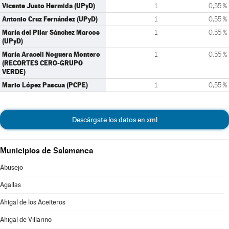
Vicente Justo Hermida (UPyD)
1
0,55 %
Antonio Cruz Fernández (UPyD)
1
0,55 %
María del Pilar Sánchez Marcos
1
0,55 %
(UPyD)
María Araceli Noguera Montero
1
0,55 %
(RECORTES CERO-GRUPO
VERDE)
Mario López Pascua (PCPE)
1
0,55 %
Descárgate los datos en xml
Municipios de Salamanca
Abusejo
Agallas
Ahigal de los Aceiteros
Ahigal de Villarino