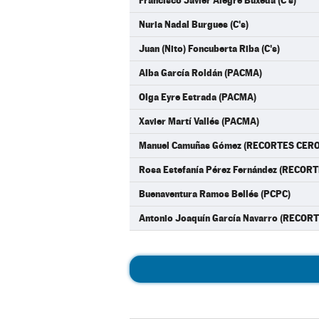
Francisco Javier Alegre Buxeda (C's)
Nuria Nadal Burgues (C's)
Juan (Nito) Foncuberta Riba (C's)
Alba García Roldán (PACMA)
Olga Eyre Estrada (PACMA)
Xavier Martí Vallés (PACMA)
Manuel Camuñas Gómez (RECORTES CER
Rosa Estefanía Pérez Fernández (RECO
Buenaventura Ramos Bellés (PCPC)
Antonio Joaquín García Navarro (RECO