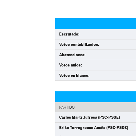
Escrutado:
Votos contabilizados:
Abstenciones:
Votos nulos:
Votos en blanco:
PARTIDO
Carles Martí Jufresa (PSC-PSOE)
Erika Torregrossa Acuña (PSC-PSOE)