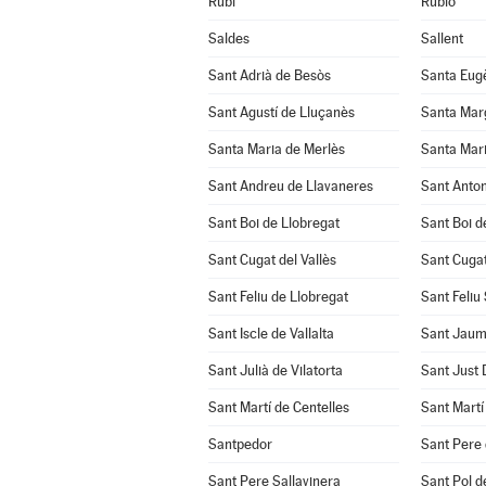
Rubí
Rubió
Saldes
Sallent
Sant Adrià de Besòs
Santa Eug
Sant Agustí de Lluçanès
Santa Mar
Santa Maria de Merlès
Santa Mari
Sant Andreu de Llavaneres
Sant Anton
Sant Boi de Llobregat
Sant Boi d
Sant Cugat del Vallès
Sant Cuga
Sant Feliu de Llobregat
Sant Feliu
Sant Iscle de Vallalta
Sant Jaum
Sant Julià de Vilatorta
Sant Just
Sant Martí de Centelles
Sant Martí
Santpedor
Sant Pere 
Sant Pere Sallavinera
Sant Pol d