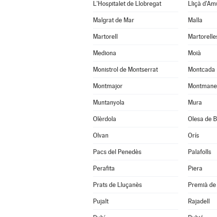
L'Hospitalet de Llobregat
Lliçà d'Am
Malgrat de Mar
Malla
Martorell
Martorelle
Mediona
Moià
Monistrol de Montserrat
Montcada 
Montmajor
Montmane
Muntanyola
Mura
Olèrdola
Olesa de B
Olvan
Orís
Pacs del Penedès
Palafolls
Perafita
Piera
Prats de Lluçanès
Premià de 
Pujalt
Rajadell