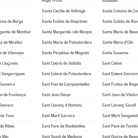
Rupit i Pruit
Sabadell
Santa Cecília de Voltregà
Santa Coloma de Cer
ènia de Berga
Santa Eulàlia de Riuprimer
Santa Eulàlia de Ro
garida de Montbui
Santa Margarida i els Monjos
Santa Maria de Beso
a de Miralles
Santa Maria de Palautordera
Santa Maria d'Oló
i de Vilamajor
Santa Perpètua de Mogoda
Santa Susanna
e Lluçanès
Sant Cebrià de Vallalta
Sant Celoni
t Sesgarrigues
Sant Esteve de Palautordera
Sant Esteve Sesrovi
 Sasserra
Sant Fost de Campsentelles
Sant Fruitós de Bage
e de Frontanyà
Sant Joan Despí
Sant Joan de Vilato
 Desvern
Sant Llorenç d'Hortons
Sant Llorenç Savall
 de Tous
Sant Martí Sarroca
Sant Martí Sesgueio
de Ribes
Sant Pere de Riudebitlles
Sant Pere de Torelló
e Mar
Sant Quintí de Mediona
Sant Quirze de Beso