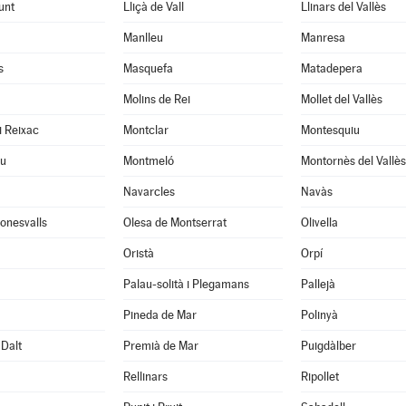
unt
Lliçà de Vall
Llinars del Vallès
Manlleu
Manresa
s
Masquefa
Matadepera
Molins de Rei
Mollet del Vallès
i Reixac
Montclar
Montesquiu
u
Montmeló
Montornès del Vallès
Navarcles
Navàs
onesvalls
Olesa de Montserrat
Olivella
Oristà
Orpí
Palau-solità i Plegamans
Pallejà
Pineda de Mar
Polinyà
Dalt
Premià de Mar
Puigdàlber
Rellinars
Ripollet