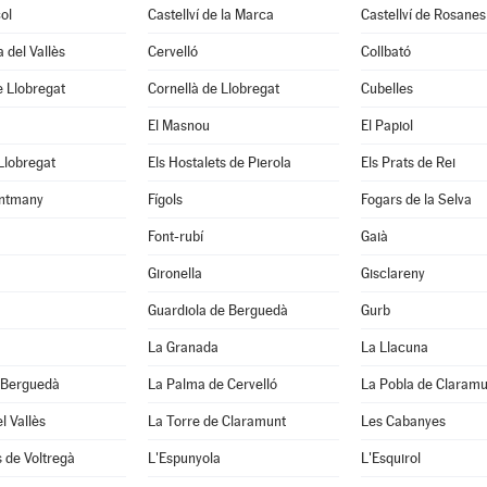
ol
Castellví de la Marca
Castellví de Rosanes
 del Vallès
Cervelló
Collbató
 Llobregat
Cornellà de Llobregat
Cubelles
El Masnou
El Papiol
 Llobregat
Els Hostalets de Pierola
Els Prats de Rei
ntmany
Fígols
Fogars de la Selva
Font-rubí
Gaià
Gironella
Gisclareny
Guardiola de Berguedà
Gurb
La Granada
La Llacuna
 Berguedà
La Palma de Cervelló
La Pobla de Claramu
l Vallès
La Torre de Claramunt
Les Cabanyes
 de Voltregà
L'Espunyola
L'Esquirol