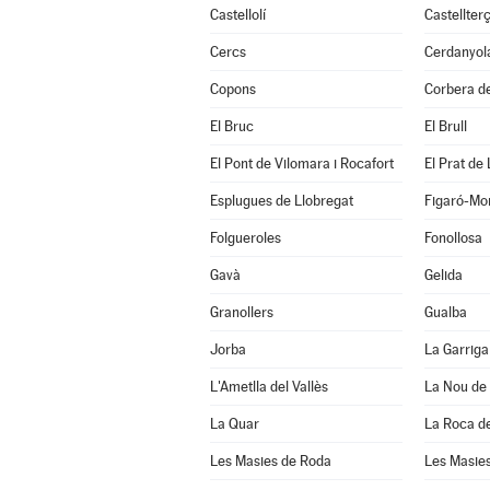
Castellolí
Castellterç
Cercs
Cerdanyola
Copons
Corbera de
El Bruc
El Brull
El Pont de Vilomara i Rocafort
El Prat de
Esplugues de Llobregat
Figaró-Mo
Folgueroles
Fonollosa
Gavà
Gelida
Granollers
Gualba
Jorba
La Garriga
L'Ametlla del Vallès
La Nou de
La Quar
La Roca de
Les Masies de Roda
Les Masies