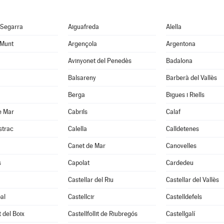
 Segarra
Aiguafreda
Alella
 Munt
Argençola
Argentona
Avinyonet del Penedès
Badalona
Balsareny
Barberà del Vallès
Berga
Bigues i Riells
e Mar
Cabrils
Calaf
strac
Calella
Calldetenes
Canet de Mar
Canovelles
s
Capolat
Cardedeu
Castellar del Riu
Castellar del Vallès
al
Castellcir
Castelldefels
t del Boix
Castellfollit de Riubregós
Castellgalí