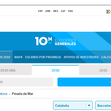
ESP
AME
MEX
CAT
ENG
S 2019
MAPA
ESCAÑOS POR PROVINCIA
APOYOS DE INVESTIDURA
CALCU
2019-28A
2016
2015
SO
elona
»
Pineda de Mar