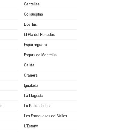
Centelles
Collsuspina
Dosrius
El Pla del Penedès
Esparreguera
Fogars de Montclús
Gallifa
Granera
Igualada
La Llagosta
nt
La Pobla de Lillet
Les Franqueses del Vallès
L'Estany