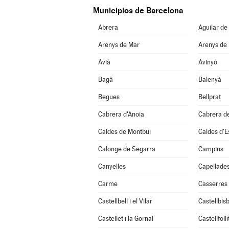
Municipios de Barcelona
Abrera
Aguilar de
Arenys de Mar
Arenys de
Avià
Avinyó
Bagà
Balenyà
Begues
Bellprat
Cabrera d'Anoia
Cabrera d
Caldes de Montbui
Caldes d'E
Calonge de Segarra
Campins
Canyelles
Capellade
Carme
Casserres
Castellbell i el Vilar
Castellbisb
Castellet i la Gornal
Castellfolli