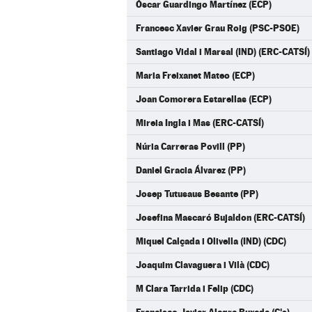
Óscar Guardingo Martínez (ECP)
Francesc Xavier Grau Roig (PSC-PSOE)
Santiago Vidal i Marsal (IND) (ERC-CATSÍ)
Maria Freixanet Mateo (ECP)
Joan Comorera Estarellas (ECP)
Mireia Ingla i Mas (ERC-CATSÍ)
Núria Carreras Povill (PP)
Daniel Gracia Álvarez (PP)
Josep Tutusaus Besante (PP)
Josefina Mascaró Bujaldon (ERC-CATSÍ)
Miquel Calçada i Olivella (IND) (CDC)
Joaquim Clavaguera i Vilà (CDC)
M Clara Tarrida i Felip (CDC)