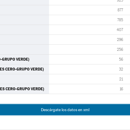
925
877
785
407
296
256
O-GRUPO VERDE)
56
RTES CERO-GRUPO VERDE)
32
21
RTES CERO-GRUPO VERDE)
16
Descárgate los datos en xml