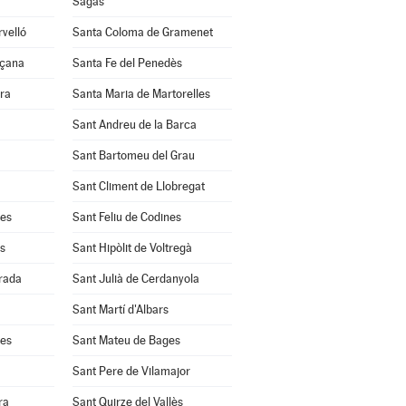
Sagàs
velló
Santa Coloma de Gramenet
nçana
Santa Fe del Penedès
ra
Santa Maria de Martorelles
Sant Andreu de la Barca
Sant Bartomeu del Grau
Sant Climent de Llobregat
res
Sant Feliu de Codines
s
Sant Hipòlit de Voltregà
rrada
Sant Julià de Cerdanyola
Sant Martí d'Albars
les
Sant Mateu de Bages
Sant Pere de Vilamajor
ra
Sant Quirze del Vallès