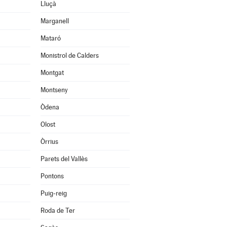
Lluçà
Marganell
Mataró
Monistrol de Calders
Montgat
Montseny
Òdena
Olost
Òrrius
Parets del Vallès
Pontons
Puig-reig
Roda de Ter