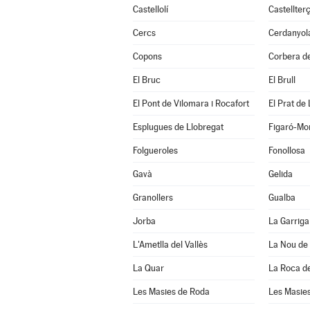
Castellolí
Castellterç
Cercs
Cerdanyola
Copons
Corbera de
El Bruc
El Brull
El Pont de Vilomara i Rocafort
El Prat de
Esplugues de Llobregat
Figaró-Mo
Folgueroles
Fonollosa
Gavà
Gelida
Granollers
Gualba
Jorba
La Garriga
L'Ametlla del Vallès
La Nou de
La Quar
La Roca de
Les Masies de Roda
Les Masies