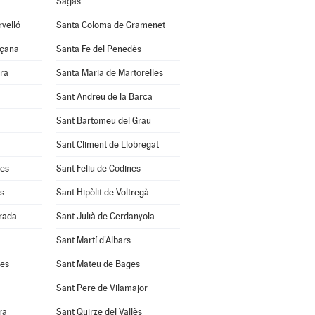
Sagàs
velló
Santa Coloma de Gramenet
nçana
Santa Fe del Penedès
ra
Santa Maria de Martorelles
Sant Andreu de la Barca
Sant Bartomeu del Grau
Sant Climent de Llobregat
res
Sant Feliu de Codines
s
Sant Hipòlit de Voltregà
rrada
Sant Julià de Cerdanyola
Sant Martí d'Albars
les
Sant Mateu de Bages
Sant Pere de Vilamajor
ra
Sant Quirze del Vallès