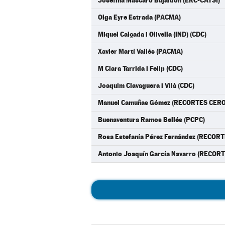
Josefina Mascaró Bujaldon (ERC-CATSÍ)
Olga Eyre Estrada (PACMA)
Miquel Calçada i Olivella (IND) (CDC)
Xavier Martí Vallés (PACMA)
M Clara Tarrida i Felip (CDC)
Joaquim Clavaguera i Vilà (CDC)
Manuel Camuñas Gómez (RECORTES CER
Buenaventura Ramos Bellés (PCPC)
Rosa Estefanía Pérez Fernández (RECO
Antonio Joaquín García Navarro (RECO