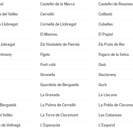
ol
Castellví de la Marca
Castellví de Rosanes
 del Vallès
Cervelló
Collbató
 Llobregat
Cornellà de Llobregat
Cubelles
El Masnou
El Papiol
 Llobregat
Els Hostalets de Pierola
Els Prats de Rei
ntmany
Fígols
Fogars de la Selva
Font-rubí
Gaià
Gironella
Gisclareny
Guardiola de Berguedà
Gurb
La Granada
La Llacuna
 Berguedà
La Palma de Cervelló
La Pobla de Claramu
l Vallès
La Torre de Claramunt
Les Cabanyes
 de Voltregà
L'Espunyola
L'Esquirol