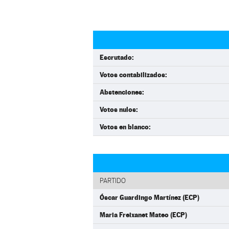
Escrutado:
Votos contabilizados:
Abstenciones:
Votos nulos:
Votos en blanco:
PARTIDO
Óscar Guardingo Martínez (ECP)
Maria Freixanet Mateo (ECP)