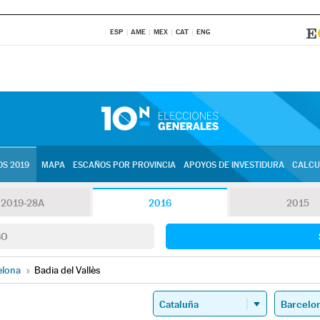
ESP
AME
MEX
CAT
ENG
S 2019
MAPA
ESCAÑOS POR PROVINCIA
APOYOS DE INVESTIDURA
CALCU
2019-28A
2016
2015
SO
elona
»
Badia del Vallès