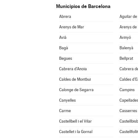
Municipios de Barcelona
Abrera
Aguilar de
Arenys de Mar
Arenys de
Avià
Avinyó
Bagà
Balenyà
Begues
Bellprat
Cabrera d'Anoia
Cabrera d
Caldes de Montbui
Caldes d'E
Calonge de Segarra
Campins
Canyelles
Capellade
Carme
Casserres
Castellbell i el Vilar
Castellbisb
Castellet i la Gornal
Castellfolli