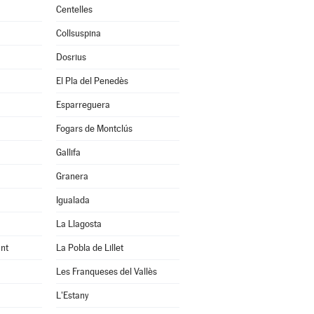
Centelles
Collsuspina
Dosrius
El Pla del Penedès
Esparreguera
Fogars de Montclús
Gallifa
Granera
Igualada
La Llagosta
nt
La Pobla de Lillet
Les Franqueses del Vallès
L'Estany