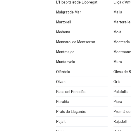
L'Hospitalet de Llobregat
Lliçà d'Am
Malgrat de Mar
Malla
Martorell
Martorelle
Mediona
Moià
Monistrol de Montserrat
Montcada 
Montmajor
Montmane
Muntanyola
Mura
Olèrdola
Olesa de B
Olvan
Orís
Pacs del Penedès
Palafolls
Perafita
Piera
Prats de Lluçanès
Premià de 
Pujalt
Rajadell