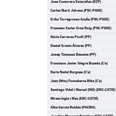
Joan Comorera Estarellas (ECP)
Carles Martí Jufresa (PSC-PSOE)
Erika Torregrossa Acuña (PSC-PSOE)
Francesc Xavier Grau Roig (PSC-PSOE)
Núria Carreras Povill (PP)
Daniel Gracia Álvarez (PP)
Josep Tutusaus Besante (PP)
Francisco Javier Alegre Buxeda (C's)
Nuria Nadal Burgues (C's)
Juan (Nito) Foncuberta Riba (C's)
Santiago Vidal i Marsal (IND) (ERC-CATSÍ)
Mireia Ingla i Mas (ERC-CATSÍ)
Alba García Roldán (PACMA)