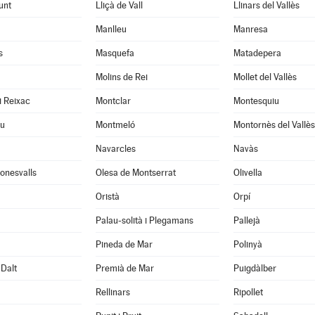
unt
Lliçà de Vall
Llinars del Vallès
Manlleu
Manresa
s
Masquefa
Matadepera
Molins de Rei
Mollet del Vallès
i Reixac
Montclar
Montesquiu
u
Montmeló
Montornès del Vallès
Navarcles
Navàs
onesvalls
Olesa de Montserrat
Olivella
Oristà
Orpí
Palau-solità i Plegamans
Pallejà
Pineda de Mar
Polinyà
Dalt
Premià de Mar
Puigdàlber
Rellinars
Ripollet