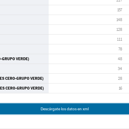
227
157
148
128
111
78
O-GRUPO VERDE)
48
34
RTES CERO-GRUPO VERDE)
28
RTES CERO-GRUPO VERDE)
16
Descárgate los datos en xml