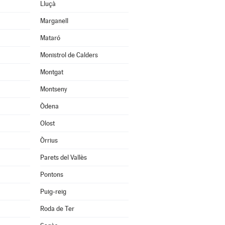
Lluçà
Marganell
Mataró
Monistrol de Calders
Montgat
Montseny
Òdena
Olost
Òrrius
Parets del Vallès
Pontons
Puig-reig
Roda de Ter