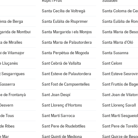
Rupit i Pruit
Sabadell
Santa Cecília de Voltregà
Santa Coloma de Cer
ènia de Berga
Santa Eulàlia de Riuprimer
Santa Eulàlia de Ro
garida de Montbui
Santa Margarida i els Monjos
Santa Maria de Beso
a de Miralles
Santa Maria de Palautordera
Santa Maria d'Oló
i de Vilamajor
Santa Perpètua de Mogoda
Santa Susanna
e Lluçanès
Sant Cebrià de Vallalta
Sant Celoni
t Sesgarrigues
Sant Esteve de Palautordera
Sant Esteve Sesrovi
 Sasserra
Sant Fost de Campsentelles
Sant Fruitós de Bage
e de Frontanyà
Sant Joan Despí
Sant Joan de Vilato
 Desvern
Sant Llorenç d'Hortons
Sant Llorenç Savall
 de Tous
Sant Martí Sarroca
Sant Martí Sesgueio
de Ribes
Sant Pere de Riudebitlles
Sant Pere de Torelló
e Mar
Sant Quintí de Mediona
Sant Quirze de Beso