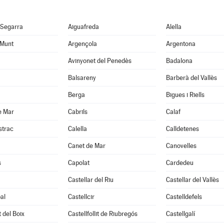
 Segarra
Aiguafreda
Alella
 Munt
Argençola
Argentona
Avinyonet del Penedès
Badalona
Balsareny
Barberà del Vallès
Berga
Bigues i Riells
e Mar
Cabrils
Calaf
strac
Calella
Calldetenes
Canet de Mar
Canovelles
s
Capolat
Cardedeu
Castellar del Riu
Castellar del Vallès
al
Castellcir
Castelldefels
t del Boix
Castellfollit de Riubregós
Castellgalí