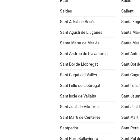
Rubí
Rubió
Saldes
Sallent
Sant Adrià de Besòs
Santa Eug
Sant Agustí de Lluçanès
Santa Mar
Santa Maria de Merlès
Santa Mari
Sant Andreu de Llavaneres
Sant Anton
Sant Boi de Llobregat
Sant Boi d
Sant Cugat del Vallès
Sant Cuga
Sant Feliu de Llobregat
Sant Feliu
Sant Iscle de Vallalta
Sant Jaum
Sant Julià de Vilatorta
Sant Just
Sant Martí de Centelles
Sant Martí
Santpedor
Sant Pere 
Sant Pere Sallavinera
Sant Pol d