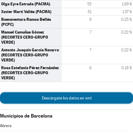
Olga Eyre Estrada (PACMA)
55
1,69 %
Xavier Martí Vallés (PACMA)
51
1,57 %
Buenaventura Ramos Bellés
8
0,25 %
(PCPC)
Manuel Camuñas Gómez
7
0,22 %
(RECORTES CERO-GRUPO
VERDE)
Antonio Joaquín García Navarro
7
0,22 %
(RECORTES CERO-GRUPO
VERDE)
Rosa Estefanía Pérez Fernández
6
0,18 %
(RECORTES CERO-GRUPO
VERDE)
Descárgate los datos en xml
Municipios de Barcelona
Abrera