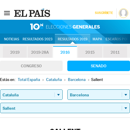
SUSCRÍBETE
10N | Eleccion
NOTICIAS
RESULTADOS 2023
RESULTADOS 2019
MAPA
ESCAÑOS POR 
2019
2019-28A
2016
2015
2011
CONGRESO
SENADO
Estás en:
Total España
»
Cataluña
»
Barcelona
»
Sallent