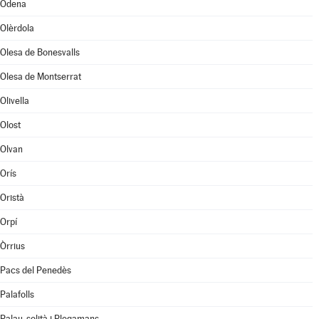
Òdena
Olèrdola
Olesa de Bonesvalls
Olesa de Montserrat
Olivella
Olost
Olvan
Orís
Oristà
Orpí
Òrrius
Pacs del Penedès
Palafolls
Palau-solità i Plegamans