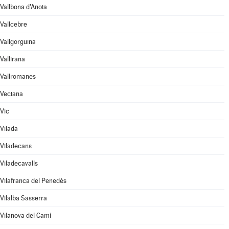
Vallbona d'Anoia
Vallcebre
Vallgorguina
Vallirana
Vallromanes
Veciana
Vic
Vilada
Viladecans
Viladecavalls
Vilafranca del Penedès
Vilalba Sasserra
Vilanova del Camí