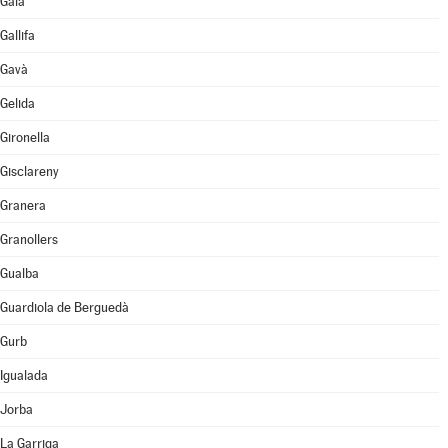
Gaià
Gallifa
Gavà
Gelida
Gironella
Gisclareny
Granera
Granollers
Gualba
Guardiola de Berguedà
Gurb
Igualada
Jorba
La Garriga