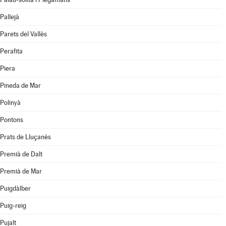
Pallejà
Parets del Vallès
Perafita
Piera
Pineda de Mar
Polinyà
Pontons
Prats de Lluçanès
Premià de Dalt
Premià de Mar
Puigdàlber
Puig-reig
Pujalt