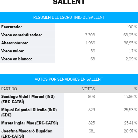
SALLENT
RESUMEN DEL ESCRUTINIO DE SALLENT
Escrutado:
100 %
Votos contabilizados:
3.303
63,05 %
Abstenciones:
1.936
36,95 %
Votos nulos:
56
1,7 %
Votos en blanco:
68
2,09 %
VOTOS POR SENADORES EN SALLENT
PARTIDO
VOTOS
%
Santiago Vidal i Marsal (IND)
908
27,96 %
(ERC-CATSÍ)
Miquel Calçada i Olivella (IND)
829
25,53 %
(CDC)
Mireia Ingla i Mas (ERC-CATSÍ)
825
25,41 %
Josefina Mascaró Bujaldon
681
20,97 %
(ERC-CATSÍ)