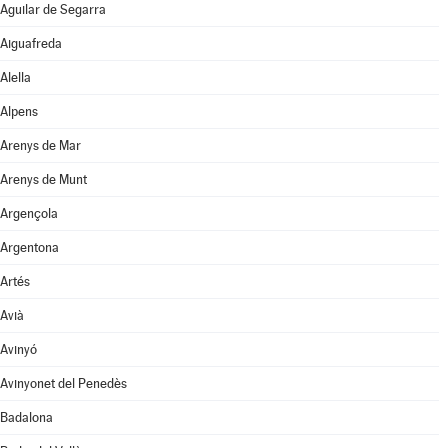
Aguilar de Segarra
Aiguafreda
Alella
Alpens
Arenys de Mar
Arenys de Munt
Argençola
Argentona
Artés
Avià
Avinyó
Avinyonet del Penedès
Badalona