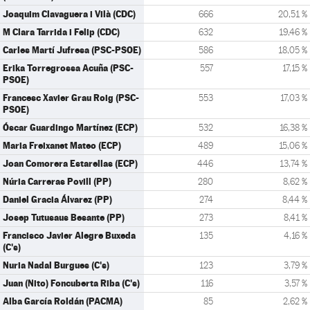
Joaquim Clavaguera i Vilà (CDC)
666
20,51 %
M Clara Tarrida i Felip (CDC)
632
19,46 %
Carles Martí Jufresa (PSC-PSOE)
586
18,05 %
Erika Torregrossa Acuña (PSC-
557
17,15 %
PSOE)
Francesc Xavier Grau Roig (PSC-
553
17,03 %
PSOE)
Óscar Guardingo Martínez (ECP)
532
16,38 %
Maria Freixanet Mateo (ECP)
489
15,06 %
Joan Comorera Estarellas (ECP)
446
13,74 %
Núria Carreras Povill (PP)
280
8,62 %
Daniel Gracia Álvarez (PP)
274
8,44 %
Josep Tutusaus Besante (PP)
273
8,41 %
Francisco Javier Alegre Buxeda
135
4,16 %
(C's)
Nuria Nadal Burgues (C's)
123
3,79 %
Juan (Nito) Foncuberta Riba (C's)
116
3,57 %
Alba García Roldán (PACMA)
85
2,62 %