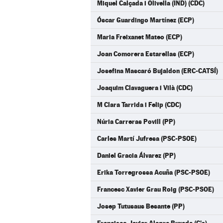
Miquel Calçada i Olivella (IND) (CDC)
Óscar Guardingo Martínez (ECP)
Maria Freixanet Mateo (ECP)
Joan Comorera Estarellas (ECP)
Josefina Mascaró Bujaldon (ERC-CATSÍ)
Joaquim Clavaguera i Vilà (CDC)
M Clara Tarrida i Felip (CDC)
Núria Carreras Povill (PP)
Carles Martí Jufresa (PSC-PSOE)
Daniel Gracia Álvarez (PP)
Erika Torregrossa Acuña (PSC-PSOE)
Francesc Xavier Grau Roig (PSC-PSOE)
Josep Tutusaus Besante (PP)