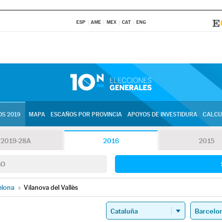
ESP
AME
MEX
CAT
ENG
S 2019
MAPA
ESCAÑOS POR PROVINCIA
APOYOS DE INVESTIDURA
CALCU
2019-28A
2016
2015
SO
elona
»
Vilanova del Vallès