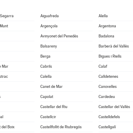
 Segarra
Aiguafreda
Alella
 Munt
Argençola
Argentona
Avinyonet del Penedès
Badalona
Balsareny
Barberà del Vallès
Berga
Bigues i Riells
e Mar
Cabrils
Calaf
strac
Calella
Calldetenes
Canet de Mar
Canovelles
s
Capolat
Cardedeu
Castellar del Riu
Castellar del Vallès
al
Castellcir
Castelldefels
t del Boix
Castellfollit de Riubregós
Castellgalí