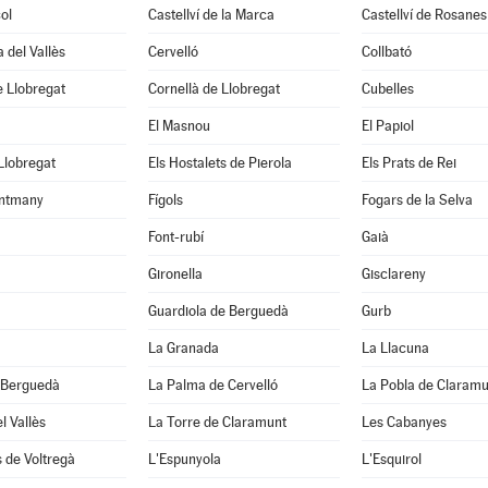
ol
Castellví de la Marca
Castellví de Rosanes
 del Vallès
Cervelló
Collbató
 Llobregat
Cornellà de Llobregat
Cubelles
El Masnou
El Papiol
 Llobregat
Els Hostalets de Pierola
Els Prats de Rei
ntmany
Fígols
Fogars de la Selva
Font-rubí
Gaià
Gironella
Gisclareny
Guardiola de Berguedà
Gurb
La Granada
La Llacuna
 Berguedà
La Palma de Cervelló
La Pobla de Claramu
l Vallès
La Torre de Claramunt
Les Cabanyes
 de Voltregà
L'Espunyola
L'Esquirol