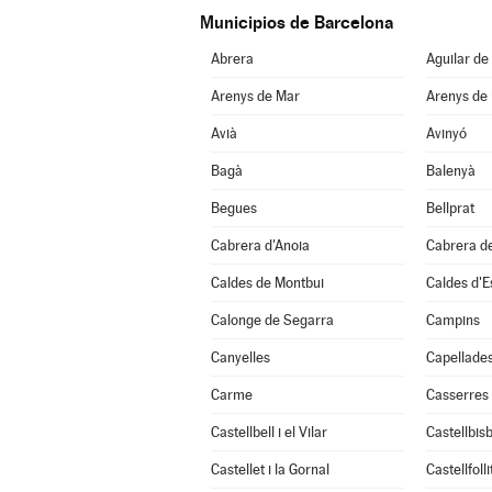
Municipios de Barcelona
Abrera
Aguilar de
Arenys de Mar
Arenys de
Avià
Avinyó
Bagà
Balenyà
Begues
Bellprat
Cabrera d'Anoia
Cabrera d
Caldes de Montbui
Caldes d'E
Calonge de Segarra
Campins
Canyelles
Capellade
Carme
Casserres
Castellbell i el Vilar
Castellbisb
Castellet i la Gornal
Castellfolli