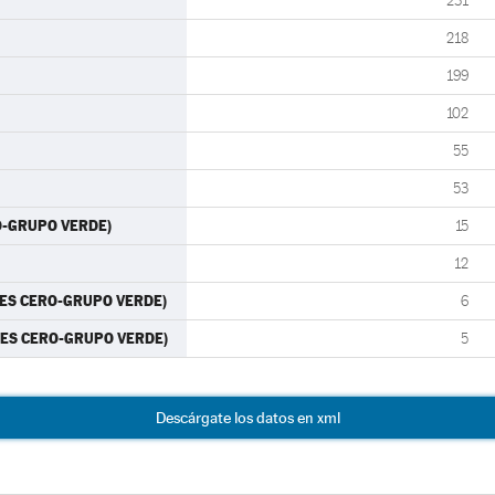
231
218
199
102
55
53
O-GRUPO VERDE)
15
12
RTES CERO-GRUPO VERDE)
6
RTES CERO-GRUPO VERDE)
5
Descárgate los datos en xml