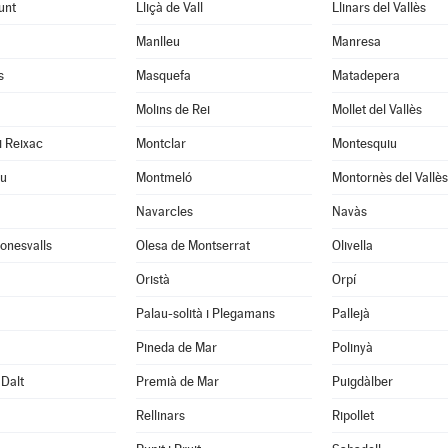
unt
Lliçà de Vall
Llinars del Vallès
Manlleu
Manresa
s
Masquefa
Matadepera
Molins de Rei
Mollet del Vallès
i Reixac
Montclar
Montesquiu
u
Montmeló
Montornès del Vallès
Navarcles
Navàs
onesvalls
Olesa de Montserrat
Olivella
Oristà
Orpí
Palau-solità i Plegamans
Pallejà
Pineda de Mar
Polinyà
Dalt
Premià de Mar
Puigdàlber
Rellinars
Ripollet