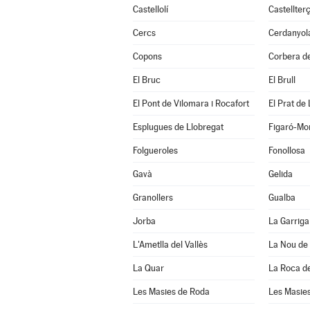
Castellolí
Castellterç
Cercs
Cerdanyola
Copons
Corbera de
El Bruc
El Brull
El Pont de Vilomara i Rocafort
El Prat de
Esplugues de Llobregat
Figaró-Mo
Folgueroles
Fonollosa
Gavà
Gelida
Granollers
Gualba
Jorba
La Garriga
L'Ametlla del Vallès
La Nou de
La Quar
La Roca de
Les Masies de Roda
Les Masies