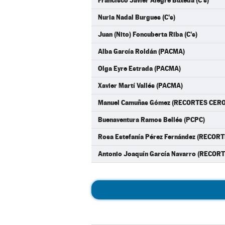
Francisco Javier Alegre Buxeda (C's)
Nuria Nadal Burgues (C's)
Juan (Nito) Foncuberta Riba (C's)
Alba García Roldán (PACMA)
Olga Eyre Estrada (PACMA)
Xavier Martí Vallés (PACMA)
Manuel Camuñas Gómez (RECORTES CER
Buenaventura Ramos Bellés (PCPC)
Rosa Estefanía Pérez Fernández (RECO
Antonio Joaquín García Navarro (RECO