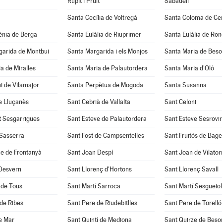
Rupit i Pruit
Sabadell
Santa Cecília de Voltregà
Santa Coloma de Cer
ènia de Berga
Santa Eulàlia de Riuprimer
Santa Eulàlia de Ro
garida de Montbui
Santa Margarida i els Monjos
Santa Maria de Beso
a de Miralles
Santa Maria de Palautordera
Santa Maria d'Oló
i de Vilamajor
Santa Perpètua de Mogoda
Santa Susanna
e Lluçanès
Sant Cebrià de Vallalta
Sant Celoni
t Sesgarrigues
Sant Esteve de Palautordera
Sant Esteve Sesrovi
 Sasserra
Sant Fost de Campsentelles
Sant Fruitós de Bage
e de Frontanyà
Sant Joan Despí
Sant Joan de Vilato
 Desvern
Sant Llorenç d'Hortons
Sant Llorenç Savall
 de Tous
Sant Martí Sarroca
Sant Martí Sesgueio
de Ribes
Sant Pere de Riudebitlles
Sant Pere de Torelló
e Mar
Sant Quintí de Mediona
Sant Quirze de Beso