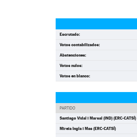
Escrutado:
Votos contabilizados:
Abstenciones:
Votos nulos:
Votos en blanco:
PARTIDO
Santiago Vidal i Marsal (IND) (ERC-CATSÍ)
Mireia Ingla i Mas (ERC-CATSÍ)