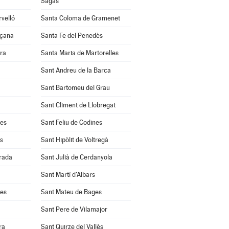
Sagàs
velló
Santa Coloma de Gramenet
nçana
Santa Fe del Penedès
ra
Santa Maria de Martorelles
Sant Andreu de la Barca
Sant Bartomeu del Grau
Sant Climent de Llobregat
res
Sant Feliu de Codines
s
Sant Hipòlit de Voltregà
rrada
Sant Julià de Cerdanyola
Sant Martí d'Albars
les
Sant Mateu de Bages
Sant Pere de Vilamajor
ra
Sant Quirze del Vallès