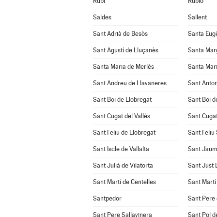
Rubí
Rubió
Saldes
Sallent
Sant Adrià de Besòs
Santa Eug
Sant Agustí de Lluçanès
Santa Mar
Santa Maria de Merlès
Santa Mari
Sant Andreu de Llavaneres
Sant Anton
Sant Boi de Llobregat
Sant Boi d
Sant Cugat del Vallès
Sant Cuga
Sant Feliu de Llobregat
Sant Feliu
Sant Iscle de Vallalta
Sant Jaum
Sant Julià de Vilatorta
Sant Just
Sant Martí de Centelles
Sant Martí
Santpedor
Sant Pere 
Sant Pere Sallavinera
Sant Pol d