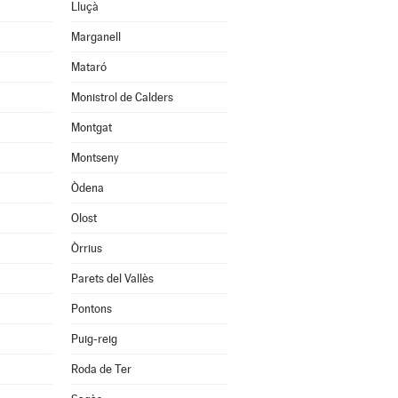
Lluçà
Marganell
Mataró
Monistrol de Calders
Montgat
Montseny
Òdena
Olost
Òrrius
Parets del Vallès
Pontons
Puig-reig
Roda de Ter