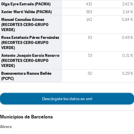
Olga Eyre Estrada (PACMA)
410
2,42 %
Xavier Martí Vallés (PACMA)
363
2,14 %
Manuel Camuñas Gómez
142
0,84 %
(RECORTES CERO-GRUPO
VERDE)
Rosa Estefanía Pérez Fernández
83
0,49 %
(RECORTES CERO-GRUPO
VERDE)
Antonio Joaquín García Navarro
53
0,31 %
(RECORTES CERO-GRUPO
VERDE)
Buenaventura Ramos Bellés
50
0,29 %
(PCPC)
Descárgate los datos en xml
Municipios de Barcelona
Abrera