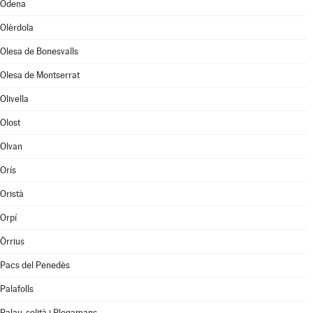
Òdena
Olèrdola
Olesa de Bonesvalls
Olesa de Montserrat
Olivella
Olost
Olvan
Orís
Oristà
Orpí
Òrrius
Pacs del Penedès
Palafolls
Palau-solità i Plegamans