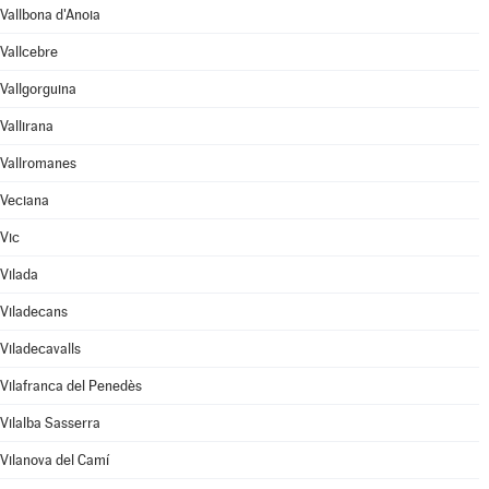
Vallbona d'Anoia
Vallcebre
Vallgorguina
Vallirana
Vallromanes
Veciana
Vic
Vilada
Viladecans
Viladecavalls
Vilafranca del Penedès
Vilalba Sasserra
Vilanova del Camí