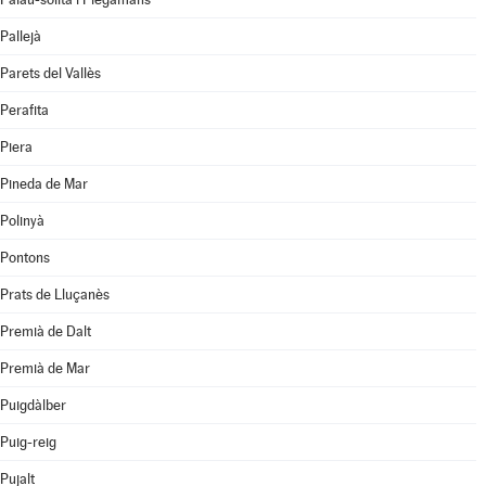
Pallejà
Parets del Vallès
Perafita
Piera
Pineda de Mar
Polinyà
Pontons
Prats de Lluçanès
Premià de Dalt
Premià de Mar
Puigdàlber
Puig-reig
Pujalt