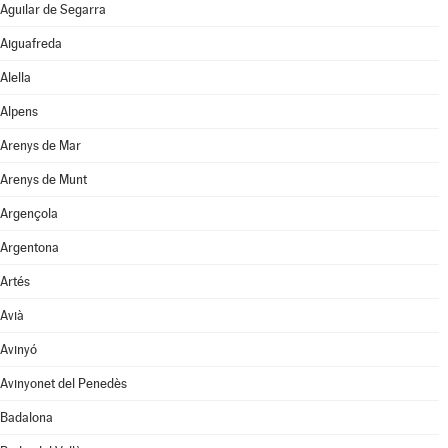
Aguilar de Segarra
Aiguafreda
Alella
Alpens
Arenys de Mar
Arenys de Munt
Argençola
Argentona
Artés
Avià
Avinyó
Avinyonet del Penedès
Badalona