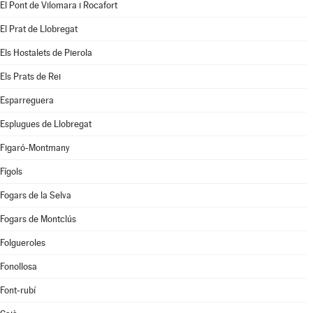
El Pont de Vilomara i Rocafort
El Prat de Llobregat
Els Hostalets de Pierola
Els Prats de Rei
Esparreguera
Esplugues de Llobregat
Figaró-Montmany
Fígols
Fogars de la Selva
Fogars de Montclús
Folgueroles
Fonollosa
Font-rubí