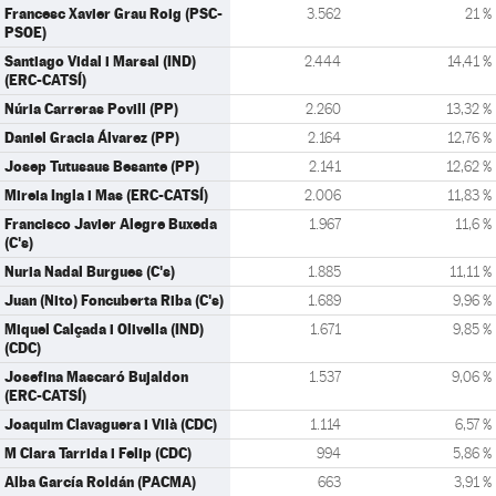
Francesc Xavier Grau Roig (PSC-
3.562
21 %
PSOE)
Santiago Vidal i Marsal (IND)
2.444
14,41 %
(ERC-CATSÍ)
Núria Carreras Povill (PP)
2.260
13,32 %
Daniel Gracia Álvarez (PP)
2.164
12,76 %
Josep Tutusaus Besante (PP)
2.141
12,62 %
Mireia Ingla i Mas (ERC-CATSÍ)
2.006
11,83 %
Francisco Javier Alegre Buxeda
1.967
11,6 %
(C's)
Nuria Nadal Burgues (C's)
1.885
11,11 %
Juan (Nito) Foncuberta Riba (C's)
1.689
9,96 %
Miquel Calçada i Olivella (IND)
1.671
9,85 %
(CDC)
Josefina Mascaró Bujaldon
1.537
9,06 %
(ERC-CATSÍ)
Joaquim Clavaguera i Vilà (CDC)
1.114
6,57 %
M Clara Tarrida i Felip (CDC)
994
5,86 %
Alba García Roldán (PACMA)
663
3,91 %