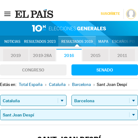
SUSCRÍBETE
10N | Eleccion
NOTICIAS
RESULTADOS 2023
RESULTADOS 2019
MAPA
ESCAÑOS POR 
2019
2019-28A
2016
2015
2011
CONGRESO
SENADO
Estás en:
Total España
»
Cataluña
»
Barcelona
»
Sant Joan Despí