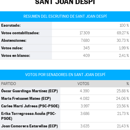
SANT JOAN DESPÍ
RESUMEN DEL ESCRUTINIO DE SANT JOAN DESPÍ
Escrutado:
100 %
Votos contabilizados:
17.309
69,27 %
Abstenciones:
7.680
30,73 %
Votos nulos:
345
1,99 %
Votos en blanco:
409
2,41 %
VOTOS POR SENADORES EN SANT JOAN DESPÍ
PARTIDO
VOTOS
%
Óscar Guardingo Martínez (ECP)
4.390
25,88 %
Maria Freixanet Mateo (ECP)
4.082
24,06 %
Carles Martí Jufresa (PSC-PSOE)
3.997
23,56 %
Erika Torregrossa Acuña (PSC-
3.686
21,73 %
PSOE)
Joan Comorera Estarellas (ECP)
3.635
21,43 %