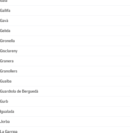
Gaià
Gallifa
Gavà
Gelida
Gironella
Gisclareny
Granera
Granollers
Gualba
Guardiola de Berguedà
Gurb
Igualada
Jorba
La Garriga