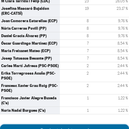
M Clara Tarrida i Felip (CDC)
23
28,05 %
Josefina Mascaró Bujaldon
19
23,17 %
(ERC-CATSÍ)
Joan Comorera Estarellas (ECP)
8
9,76 %
Núria Carreras Povill (PP)
8
9,76 %
Daniel Gracia Álvarez (PP)
8
9,76 %
Óscar Guardingo Martínez (ECP)
7
8,54 %
Maria Freixanet Mateo (ECP)
7
8,54 %
Josep Tutusaus Besante (PP)
7
8,54 %
Carles Martí Jufresa (PSC-PSOE)
2
2,44 %
Erika Torregrossa Acuña (PSC-
2
2,44 %
PSOE)
Francesc Xavier Grau Roig (PSC-
2
2,44 %
PSOE)
Francisco Javier Alegre Buxeda
1
1,22 %
(C's)
Nuria Nadal Burgues (C's)
1
1,22 %