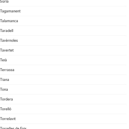
Súria
Tagamanent
Talamanca
Taradell
Tavèrnoles
Tavertet
Teià
Terrassa
Tiana
Tona
Tordera
Torelló
Torrelavit
Torrelles de Foix