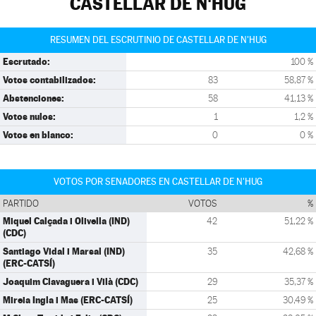
CASTELLAR DE N'HUG
RESUMEN DEL ESCRUTINIO DE CASTELLAR DE N'HUG
Escrutado:
100 %
Votos contabilizados:
83
58,87 %
Abstenciones:
58
41,13 %
Votos nulos:
1
1,2 %
Votos en blanco:
0
0 %
VOTOS POR SENADORES EN CASTELLAR DE N'HUG
PARTIDO
VOTOS
%
Miquel Calçada i Olivella (IND)
42
51,22 %
(CDC)
Santiago Vidal i Marsal (IND)
35
42,68 %
(ERC-CATSÍ)
Joaquim Clavaguera i Vilà (CDC)
29
35,37 %
Mireia Ingla i Mas (ERC-CATSÍ)
25
30,49 %