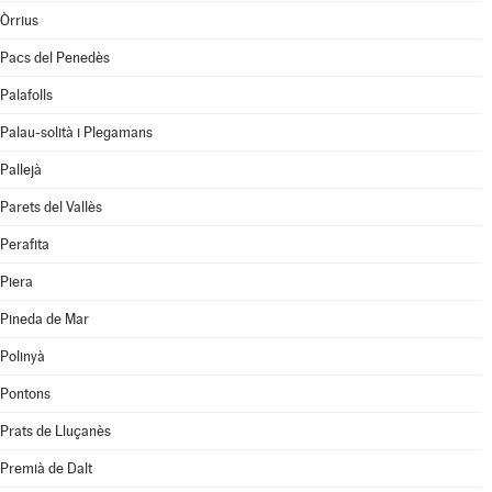
Òrrius
Pacs del Penedès
Palafolls
Palau-solità i Plegamans
Pallejà
Parets del Vallès
Perafita
Piera
Pineda de Mar
Polinyà
Pontons
Prats de Lluçanès
Premià de Dalt