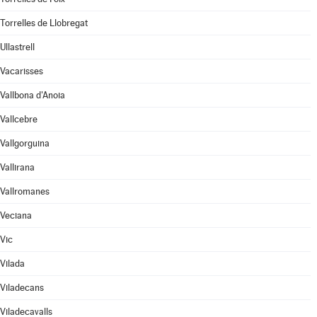
Torrelles de Llobregat
Ullastrell
Vacarisses
Vallbona d'Anoia
Vallcebre
Vallgorguina
Vallirana
Vallromanes
Veciana
Vic
Vilada
Viladecans
Viladecavalls