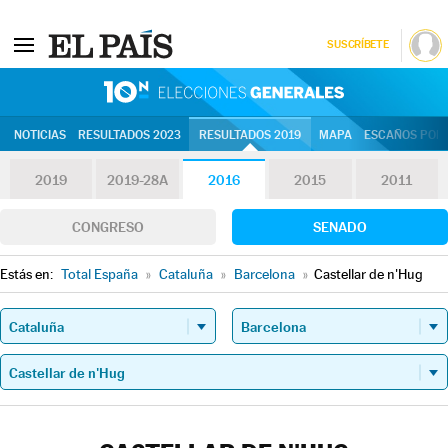
SUSCRÍBETE
10N | Eleccion
NOTICIAS
RESULTADOS 2023
RESULTADOS 2019
MAPA
ESCAÑOS POR 
2019
2019-28A
2016
2015
2011
CONGRESO
SENADO
Estás en:
Total España
»
Cataluña
»
Barcelona
»
Castellar de n'Hug