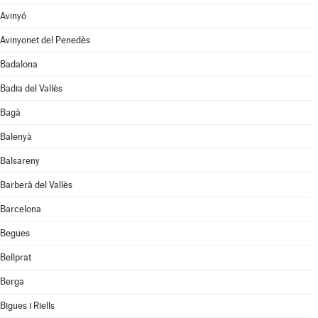
Avinyó
Avinyonet del Penedès
Badalona
Badia del Vallès
Bagà
Balenyà
Balsareny
Barberà del Vallès
Barcelona
Begues
Bellprat
Berga
Bigues i Riells