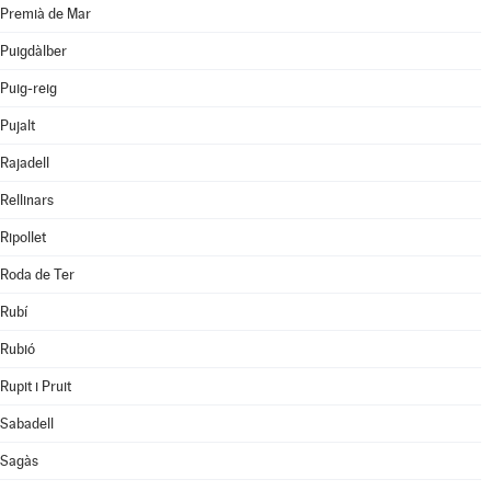
Premià de Mar
Puigdàlber
Puig-reig
Pujalt
Rajadell
Rellinars
Ripollet
Roda de Ter
Rubí
Rubió
Rupit i Pruit
Sabadell
Sagàs