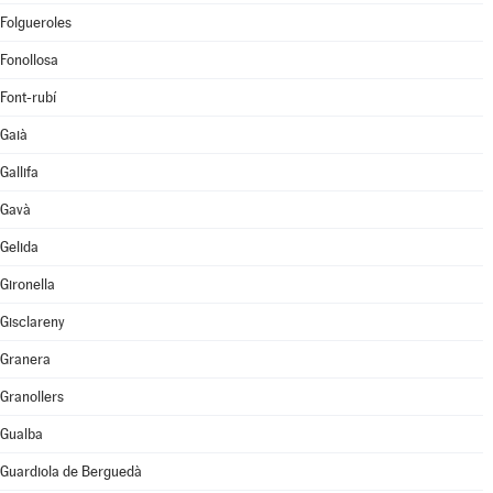
Folgueroles
Fonollosa
Font-rubí
Gaià
Gallifa
Gavà
Gelida
Gironella
Gisclareny
Granera
Granollers
Gualba
Guardiola de Berguedà