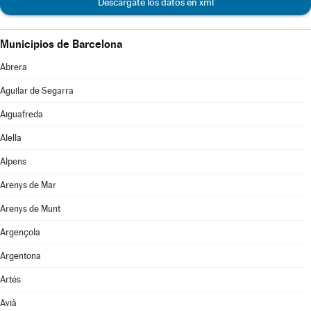
Descárgate los datos en xml
Municipios de Barcelona
Abrera
Aguilar de Segarra
Aiguafreda
Alella
Alpens
Arenys de Mar
Arenys de Munt
Argençola
Argentona
Artés
Avià