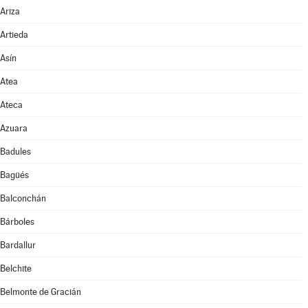
Ariza
Artieda
Asín
Atea
Ateca
Azuara
Badules
Bagüés
Balconchán
Bárboles
Bardallur
Belchite
Belmonte de Gracián