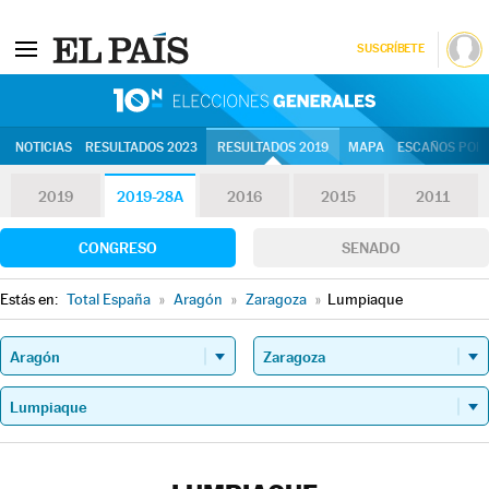
SUSCRÍBETE
10N | Eleccion
NOTICIAS
RESULTADOS 2023
RESULTADOS 2019
MAPA
ESCAÑOS POR 
2019
2019-28A
2016
2015
2011
CONGRESO
SENADO
Estás en:
Total España
»
Aragón
»
Zaragoza
»
Lumpiaque