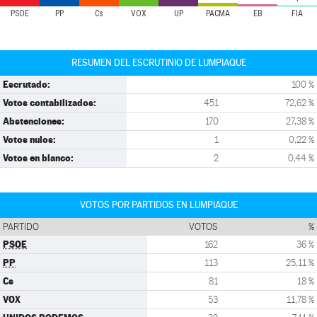
PSOE
PP
Cs
VOX
UP
PACMA
EB
FIA
RESUMEN DEL ESCRUTINIO DE LUMPIAQUE
Escrutado:
100 %
Votos contabilizados:
451
72,62 %
Abstenciones:
170
27,38 %
Votos nulos:
1
0,22 %
Votos en blanco:
2
0,44 %
VOTOS POR PARTIDOS EN LUMPIAQUE
PARTIDO
VOTOS
%
PSOE
162
36 %
PP
113
25,11 %
Cs
81
18 %
VOX
53
11,78 %