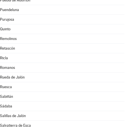
Puebla de Albortón
Puendeluna
Purujosa
Quinto
Remolinos
Retascón
Ricla
Romanos
Rueda de Jalón
Ruesca
Sabiñán
Sádaba
Salillas de Jalón
Salvatierra de Esca