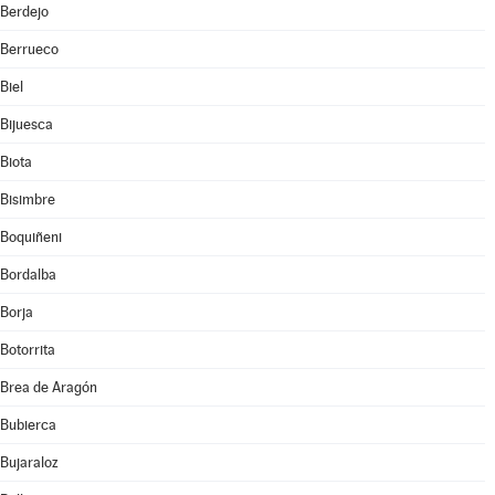
Berdejo
Berrueco
Biel
Bijuesca
Biota
Bisimbre
Boquiñeni
Bordalba
Borja
Botorrita
Brea de Aragón
Bubierca
Bujaraloz