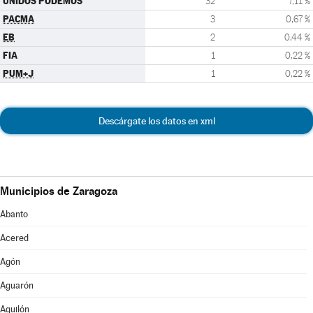
UNIDOS PODEMOS
32
7,11 %
PACMA
3
0,67 %
EB
2
0,44 %
FIA
1
0,22 %
PUM+J
1
0,22 %
Descárgate los datos en xml
Municipios de Zaragoza
Abanto
Acered
Agón
Aguarón
Aguilón