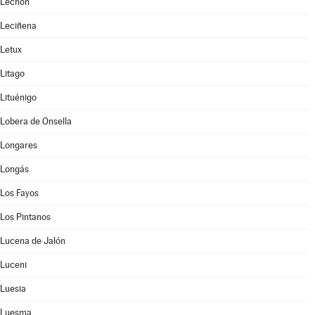
Lechón
Leciñena
Letux
Litago
Lituénigo
Lobera de Onsella
Longares
Longás
Los Fayos
Los Pintanos
Lucena de Jalón
Luceni
Luesia
Luesma