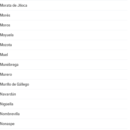
Morata de Jiloca
Morés
Moros
Moyuela
Mozota
Muel
Munébrega
Murero
Murillo de Gállego
Navardún
Nigüella
Nombrevilla
Nonaspe