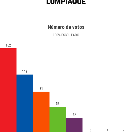
LUMPIAQUE
Número de votos
100
%
ESCRUTADO
162
113
81
53
32
3
2
1