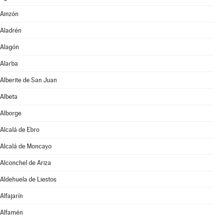
Ainzón
Aladrén
Alagón
Alarba
Alberite de San Juan
Albeta
Alborge
Alcalá de Ebro
Alcalá de Moncayo
Alconchel de Ariza
Aldehuela de Liestos
Alfajarín
Alfamén