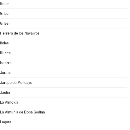
Gotor
Grisel
Grisén
Herrera de los Navarros
Ibdes
Illueca
Isuerre
Jaraba
Jarque de Moncayo
Jaulín
La Almolda
La Almunia de Doña Godina
Lagata