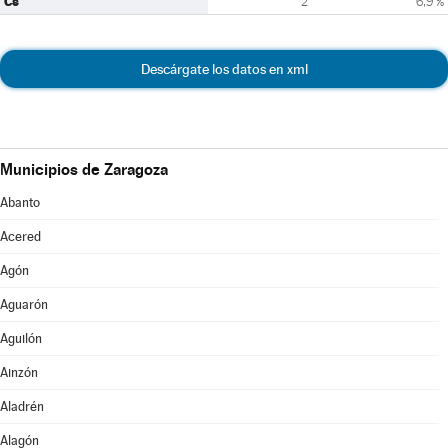
Cs
2
6,9 %
Descárgate los datos en xml
Municipios de Zaragoza
Abanto
Acered
Agón
Aguarón
Aguilón
Ainzón
Aladrén
Alagón