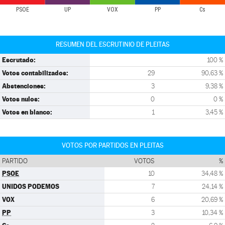
PSOE
UP
VOX
PP
Cs
RESUMEN DEL ESCRUTINIO DE PLEITAS
Escrutado:
100 %
Votos contabilizados:
29
90,63 %
Abstenciones:
3
9,38 %
Votos nulos:
0
0 %
Votos en blanco:
1
3,45 %
VOTOS POR PARTIDOS EN PLEITAS
PARTIDO
VOTOS
%
PSOE
10
34,48 %
UNIDOS PODEMOS
7
24,14 %
VOX
6
20,69 %
PP
3
10,34 %