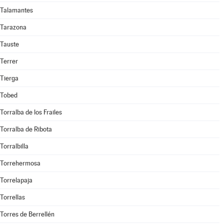
Talamantes
Tarazona
Tauste
Terrer
Tierga
Tobed
Torralba de los Frailes
Torralba de Ribota
Torralbilla
Torrehermosa
Torrelapaja
Torrellas
Torres de Berrellén