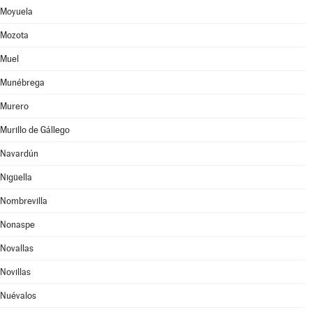
Moyuela
Mozota
Muel
Munébrega
Murero
Murillo de Gállego
Navardún
Nigüella
Nombrevilla
Nonaspe
Novallas
Novillas
Nuévalos