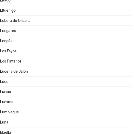
Litago
Lituénigo
Lobera de Onsella
Longares
Longás
Los Fayos
Los Pintanos
Lucena de Jalón
Luceni
Luesia
Luesma
Lumpiaque
Luna
Maella