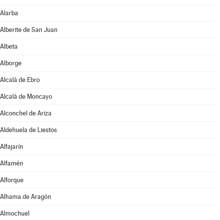
Alarba
Alberite de San Juan
Albeta
Alborge
Alcalá de Ebro
Alcalá de Moncayo
Alconchel de Ariza
Aldehuela de Liestos
Alfajarín
Alfamén
Alforque
Alhama de Aragón
Almochuel