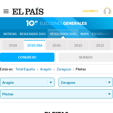
SUSCRÍBETE
10N | Eleccion
NOTICIAS
RESULTADOS 2023
RESULTADOS 2019
MAPA
ESCAÑOS POR 
2019
2019-28A
2016
2015
2011
CONGRESO
SENADO
Estás en:
Total España
»
Aragón
»
Zaragoza
»
Pleitas