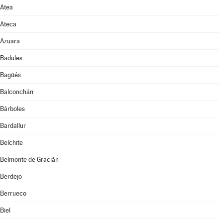
Atea
Ateca
Azuara
Badules
Bagüés
Balconchán
Bárboles
Bardallur
Belchite
Belmonte de Gracián
Berdejo
Berrueco
Biel