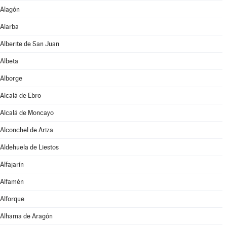
Alagón
Alarba
Alberite de San Juan
Albeta
Alborge
Alcalá de Ebro
Alcalá de Moncayo
Alconchel de Ariza
Aldehuela de Liestos
Alfajarín
Alfamén
Alforque
Alhama de Aragón