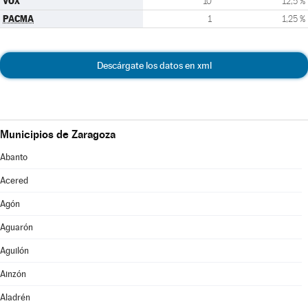
VOX
10
12,5 %
PACMA
1
1,25 %
Descárgate los datos en xml
Municipios de Zaragoza
Abanto
Acered
Agón
Aguarón
Aguilón
Ainzón
Aladrén