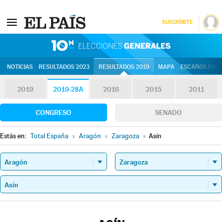
SUSCRÍBETE
10N | Eleccion
NOTICIAS
RESULTADOS 2023
RESULTADOS 2019
MAPA
ESCAÑOS POR 
2019
2019-28A
2016
2015
2011
CONGRESO
SENADO
Estás en:
Total España
»
Aragón
»
Zaragoza
»
Asín