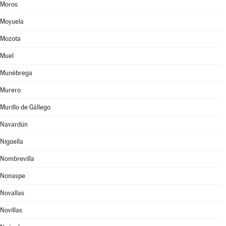
Moros
Moyuela
Mozota
Muel
Munébrega
Murero
Murillo de Gállego
Navardún
Nigüella
Nombrevilla
Nonaspe
Novallas
Novillas