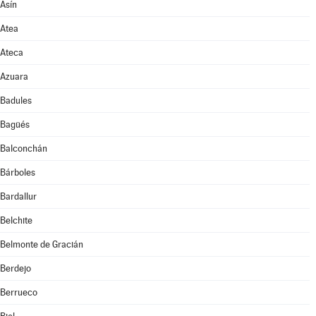
Asín
Atea
Ateca
Azuara
Badules
Bagüés
Balconchán
Bárboles
Bardallur
Belchite
Belmonte de Gracián
Berdejo
Berrueco