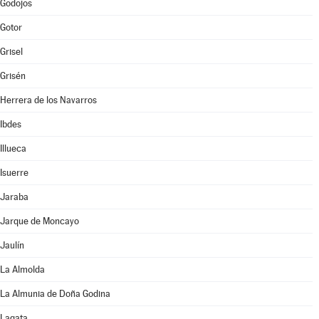
Godojos
Gotor
Grisel
Grisén
Herrera de los Navarros
Ibdes
Illueca
Isuerre
Jaraba
Jarque de Moncayo
Jaulín
La Almolda
La Almunia de Doña Godina
Lagata