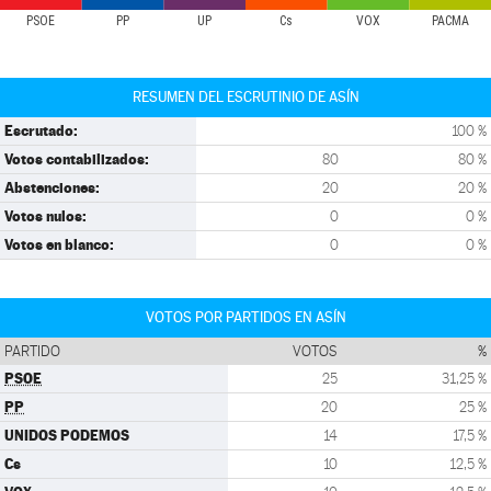
PSOE
PP
UP
Cs
VOX
PACMA
RESUMEN DEL ESCRUTINIO DE ASÍN
Escrutado:
100 %
Votos contabilizados:
80
80 %
Abstenciones:
20
20 %
Votos nulos:
0
0 %
Votos en blanco:
0
0 %
VOTOS POR PARTIDOS EN ASÍN
PARTIDO
VOTOS
%
PSOE
25
31,25 %
PP
20
25 %
UNIDOS PODEMOS
14
17,5 %
Cs
10
12,5 %