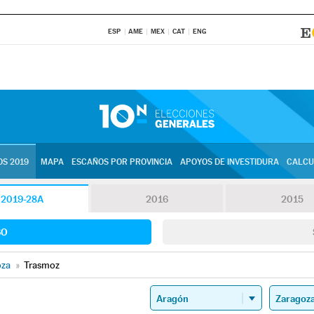
ESP
AME
MEX
CAT
ENG
S 2019
MAPA
ESCAÑOS POR PROVINCIA
APOYOS DE INVESTIDURA
CALCU
2019-28A
2016
2015
SO
oza
»
Trasmoz