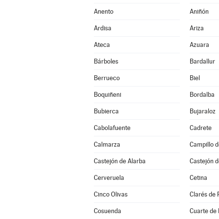
Anento
Aniñón
Ardisa
Ariza
Ateca
Azuara
Bárboles
Bardallur
Berrueco
Biel
Boquiñeni
Bordalba
Bubierca
Bujaraloz
Cabolafuente
Cadrete
Calmarza
Campillo 
Castejón de Alarba
Castejón d
Cerveruela
Cetina
Cinco Olivas
Clarés de 
Cosuenda
Cuarte de