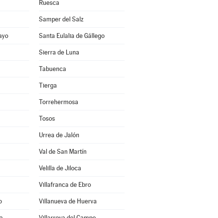
Ruesca
Samper del Salz
ayo
Santa Eulalia de Gállego
Sierra de Luna
Tabuenca
Tierga
Torrehermosa
Tosos
Urrea de Jalón
Val de San Martín
Velilla de Jiloca
Villafranca de Ebro
o
Villanueva de Huerva
ra
Villarroya del Campo