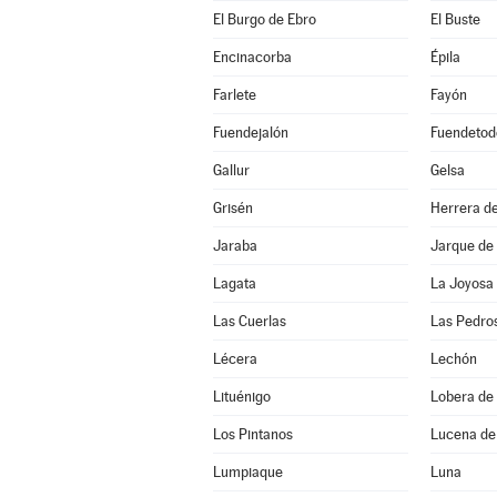
El Burgo de Ebro
El Buste
Encinacorba
Épila
Farlete
Fayón
Fuendejalón
Fuendetod
Gallur
Gelsa
Grisén
Herrera de
Jaraba
Jarque de
Lagata
La Joyosa
Las Cuerlas
Las Pedro
Lécera
Lechón
Lituénigo
Lobera de 
Los Pintanos
Lucena de
Lumpiaque
Luna