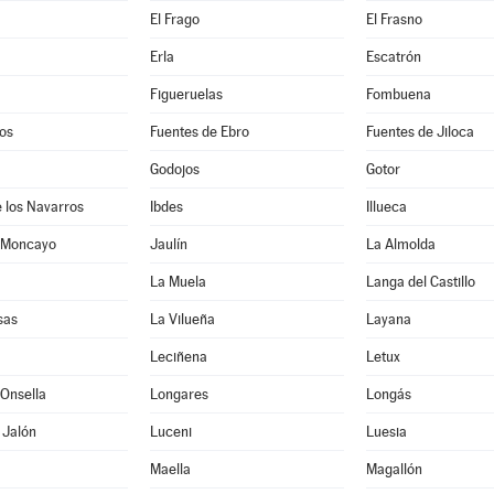
El Frago
El Frasno
Erla
Escatrón
Figueruelas
Fombuena
os
Fuentes de Ebro
Fuentes de Jiloca
Godojos
Gotor
 los Navarros
Ibdes
Illueca
 Moncayo
Jaulín
La Almolda
La Muela
Langa del Castillo
sas
La Vilueña
Layana
Leciñena
Letux
Onsella
Longares
Longás
 Jalón
Luceni
Luesia
Maella
Magallón