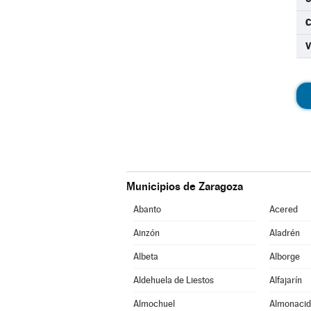
C
Municipios de Zaragoza
Abanto
Acered
Ainzón
Aladrén
Albeta
Alborge
Aldehuela de Liestos
Alfajarín
Almochuel
Almonacid