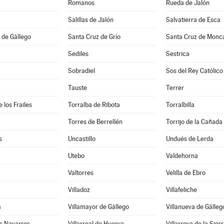
Romanos
Rueda de Jalón
Salillas de Jalón
Salvatierra de Esca
 de Gállego
Santa Cruz de Grío
Santa Cruz de Monc
Sediles
Sestrica
Sobradiel
Sos del Rey Católico
Tauste
Terrer
 los Frailes
Torralba de Ribota
Torralbilla
Torres de Berrellén
Torrijo de la Cañada
s
Uncastillo
Undués de Lerda
Utebo
Valdehorna
Valtorres
Velilla de Ebro
Villadoz
Villafeliche
a
Villamayor de Gállego
Villanueva de Gálleg
os Navarros
Villarreal de Huerva
Villarroya de la Sier