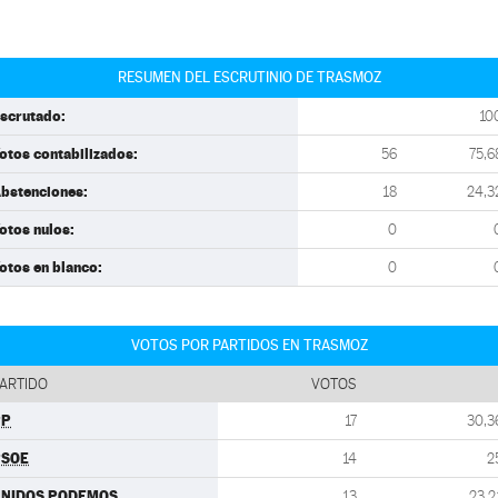
RESUMEN DEL ESCRUTINIO DE TRASMOZ
scrutado:
10
otos contabilizados:
56
75,6
bstenciones:
18
24,3
otos nulos:
0
otos en blanco:
0
VOTOS POR PARTIDOS EN TRASMOZ
ARTIDO
VOTOS
PP
17
30,3
PSOE
14
2
UNIDOS PODEMOS
13
23,2