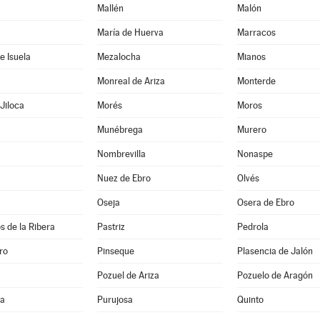
Mallén
Malón
María de Huerva
Marracos
e Isuela
Mezalocha
Mianos
Monreal de Ariza
Monterde
Jiloca
Morés
Moros
Munébrega
Murero
Nombrevilla
Nonaspe
Nuez de Ebro
Olvés
Oseja
Osera de Ebro
s de la Ribera
Pastriz
Pedrola
ro
Pinseque
Plasencia de Jalón
Pozuel de Ariza
Pozuelo de Aragón
na
Purujosa
Quinto