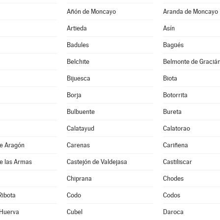
Añón de Moncayo
Aranda de Moncayo
Artieda
Asín
Badules
Bagüés
Belchite
Belmonte de Graciá
Bijuesca
Biota
Borja
Botorrita
Bulbuente
Bureta
Calatayud
Calatorao
de Aragón
Carenas
Cariñena
e las Armas
Castejón de Valdejasa
Castiliscar
Chiprana
Chodes
Ribota
Codo
Codos
 Huerva
Cubel
Daroca