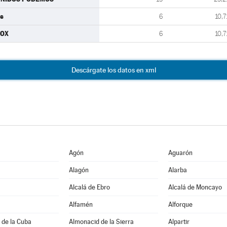
s
6
10,7
VOX
6
10,7
Descárgate los datos en xml
Agón
Aguarón
Alagón
Alarba
Alcalá de Ebro
Alcalá de Moncayo
Alfamén
Alforque
 de la Cuba
Almonacid de la Sierra
Alpartir