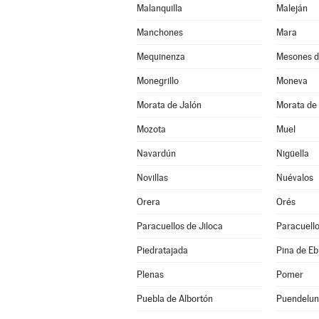
Malanquilla
Maleján
Manchones
Mara
Mequinenza
Mesones d
Monegrillo
Moneva
Morata de Jalón
Morata de 
Mozota
Muel
Navardún
Nigüella
Novillas
Nuévalos
Orera
Orés
Paracuellos de Jiloca
Paracuello
Piedratajada
Pina de Eb
Plenas
Pomer
Puebla de Albortón
Puendelu