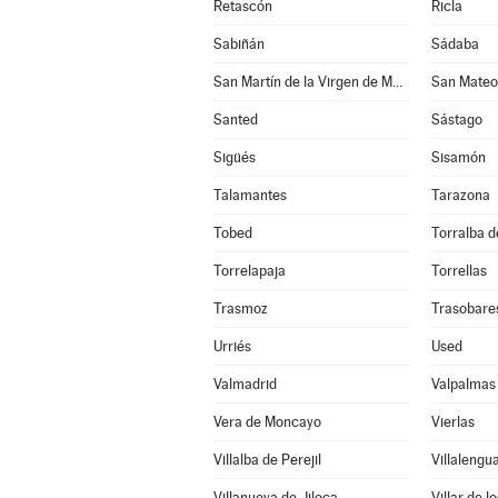
Retascón
Ricla
Sabiñán
Sádaba
San Martín de la Virgen de Moncayo
San Mateo
Santed
Sástago
Sigüés
Sisamón
Talamantes
Tarazona
Tobed
Torralba de
Torrelapaja
Torrellas
Trasmoz
Trasobare
Urriés
Used
Valmadrid
Valpalmas
Vera de Moncayo
Vierlas
Villalba de Perejil
Villalengu
Villanueva de Jiloca
Villar de l