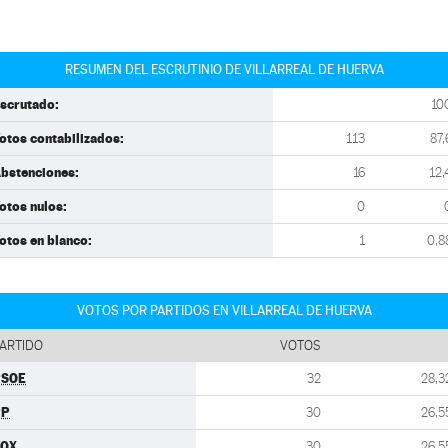
RESUMEN DEL ESCRUTINIO DE VILLARREAL DE HUERVA
scrutado:
10
otos contabilizados:
113
87,
bstenciones:
16
12,
otos nulos:
0
otos en blanco:
1
0,8
VOTOS POR PARTIDOS EN VILLARREAL DE HUERVA
ARTIDO
VOTOS
PSOE
32
28,3
PP
30
26,5
VOX
30
26,5