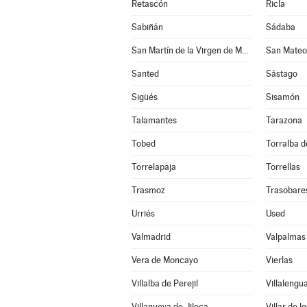
Retascón
Ricla
Sabiñán
Sádaba
San Martín de la Virgen de Moncayo
San Mateo
Santed
Sástago
Sigüés
Sisamón
Talamantes
Tarazona
Tobed
Torralba de
Torrelapaja
Torrellas
Trasmoz
Trasobare
Urriés
Used
Valmadrid
Valpalmas
Vera de Moncayo
Vierlas
Villalba de Perejil
Villalengu
Villanueva de Jiloca
Villar de l