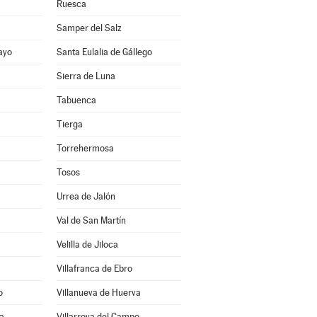
Ruesca
Samper del Salz
ayo
Santa Eulalia de Gállego
Sierra de Luna
Tabuenca
Tierga
Torrehermosa
Tosos
Urrea de Jalón
Val de San Martín
Velilla de Jiloca
Villafranca de Ebro
o
Villanueva de Huerva
ra
Villarroya del Campo