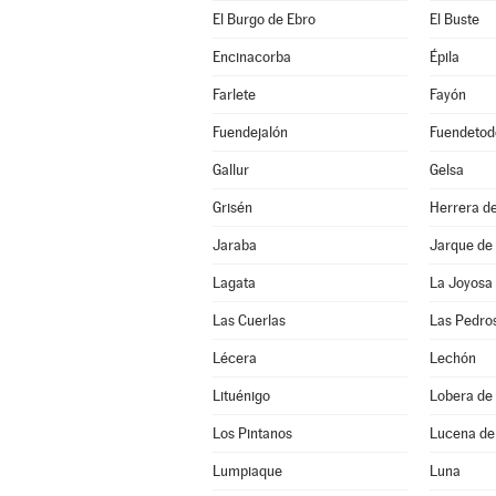
El Burgo de Ebro
El Buste
Encinacorba
Épila
Farlete
Fayón
Fuendejalón
Fuendetod
Gallur
Gelsa
Grisén
Herrera de
Jaraba
Jarque de
Lagata
La Joyosa
Las Cuerlas
Las Pedro
Lécera
Lechón
Lituénigo
Lobera de 
Los Pintanos
Lucena de
Lumpiaque
Luna