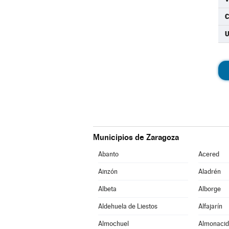
C
Municipios de Zaragoza
Abanto
Acered
Ainzón
Aladrén
Albeta
Alborge
Aldehuela de Liestos
Alfajarín
Almochuel
Almonacid