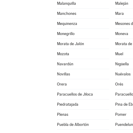
Malanquilla
Maleján
Manchones
Mara
Mequinenza
Mesones d
Monegrillo
Moneva
Morata de Jalón
Morata de 
Mozota
Muel
Navardún
Nigüella
Novillas
Nuévalos
Orera
Orés
Paracuellos de Jiloca
Paracuello
Piedratajada
Pina de Eb
Plenas
Pomer
Puebla de Albortón
Puendelu