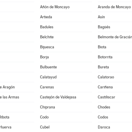
Añón de Moncayo
Aranda de Moncayo
Artieda
Asín
Badules
Bagüés
Belchite
Belmonte de Graciá
Bijuesca
Biota
Borja
Botorrita
Bulbuente
Bureta
Calatayud
Calatorao
de Aragón
Carenas
Cariñena
e las Armas
Castejón de Valdejasa
Castiliscar
Chiprana
Chodes
Ribota
Codo
Codos
 Huerva
Cubel
Daroca