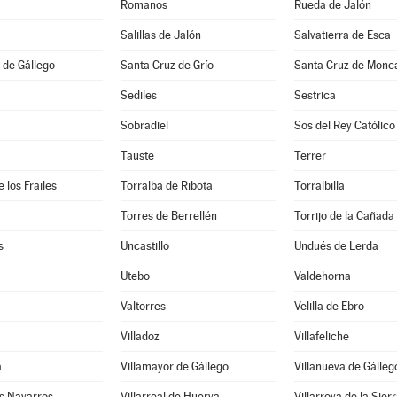
Romanos
Rueda de Jalón
Salillas de Jalón
Salvatierra de Esca
 de Gállego
Santa Cruz de Grío
Santa Cruz de Monc
Sediles
Sestrica
Sobradiel
Sos del Rey Católico
Tauste
Terrer
 los Frailes
Torralba de Ribota
Torralbilla
Torres de Berrellén
Torrijo de la Cañada
s
Uncastillo
Undués de Lerda
Utebo
Valdehorna
Valtorres
Velilla de Ebro
Villadoz
Villafeliche
a
Villamayor de Gállego
Villanueva de Gálleg
os Navarros
Villarreal de Huerva
Villarroya de la Sier