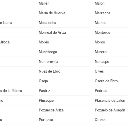
Mallén
Malón
María de Huerva
Marracos
e Isuela
Mezalocha
Mianos
Monreal de Ariza
Monterde
Jiloca
Morés
Moros
Munébrega
Murero
Nombrevilla
Nonaspe
Nuez de Ebro
Olvés
Oseja
Osera de Ebro
s de la Ribera
Pastriz
Pedrola
ro
Pinseque
Plasencia de Jalón
Pozuel de Ariza
Pozuelo de Aragón
na
Purujosa
Quinto