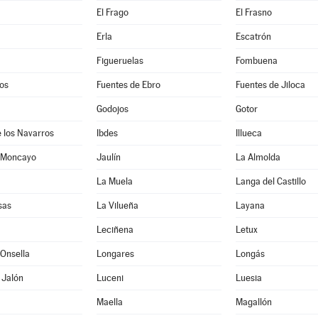
El Frago
El Frasno
Erla
Escatrón
Figueruelas
Fombuena
os
Fuentes de Ebro
Fuentes de Jiloca
Godojos
Gotor
 los Navarros
Ibdes
Illueca
 Moncayo
Jaulín
La Almolda
La Muela
Langa del Castillo
sas
La Vilueña
Layana
Leciñena
Letux
Onsella
Longares
Longás
 Jalón
Luceni
Luesia
Maella
Magallón