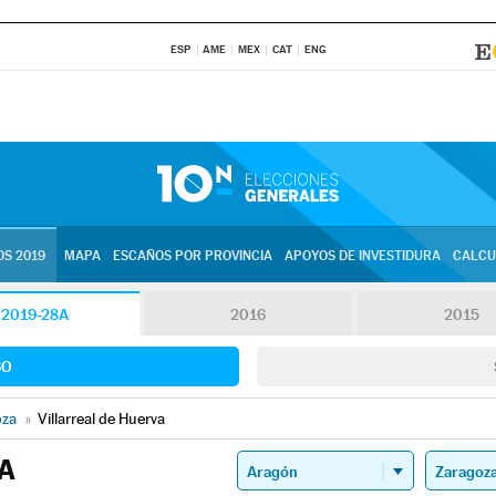
ESP
AME
MEX
CAT
ENG
S 2019
MAPA
ESCAÑOS POR PROVINCIA
APOYOS DE INVESTIDURA
CALCU
2019-28A
2016
2015
SO
oza
»
Villarreal de Huerva
A