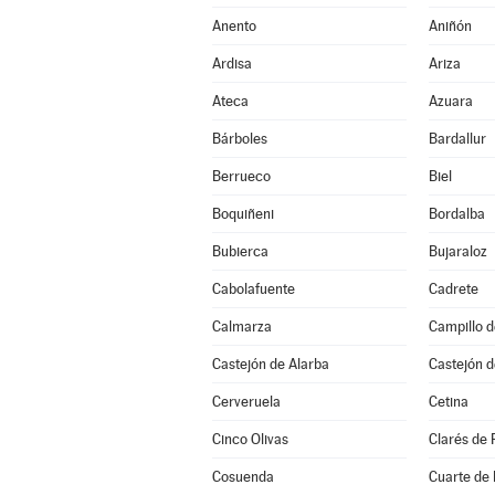
Anento
Aniñón
Ardisa
Ariza
Ateca
Azuara
Bárboles
Bardallur
Berrueco
Biel
Boquiñeni
Bordalba
Bubierca
Bujaraloz
Cabolafuente
Cadrete
Calmarza
Campillo 
Castejón de Alarba
Castejón d
Cerveruela
Cetina
Cinco Olivas
Clarés de 
Cosuenda
Cuarte de