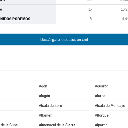
s
15
13,2
UNIDOS PODEMOS
5
4,4
Descárgate los datos en xml
Agón
Aguarón
Alagón
Alarba
Alcalá de Ebro
Alcalá de Moncayo
Alfamén
Alforque
 de la Cuba
Almonacid de la Sierra
Alpartir