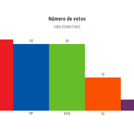
Número de votos
100
%
ESCRUTADO
30
30
15
PP
VOX
Cs