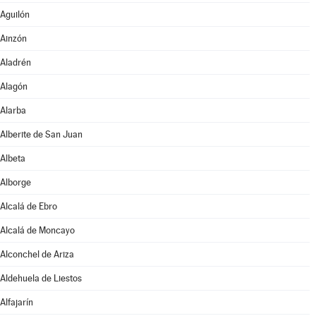
Aguilón
Ainzón
Aladrén
Alagón
Alarba
Alberite de San Juan
Albeta
Alborge
Alcalá de Ebro
Alcalá de Moncayo
Alconchel de Ariza
Aldehuela de Liestos
Alfajarín