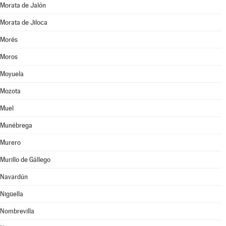
Morata de Jalón
Morata de Jiloca
Morés
Moros
Moyuela
Mozota
Muel
Munébrega
Murero
Murillo de Gállego
Navardún
Nigüella
Nombrevilla