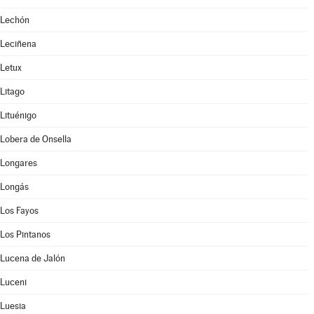
Lechón
Leciñena
Letux
Litago
Lituénigo
Lobera de Onsella
Longares
Longás
Los Fayos
Los Pintanos
Lucena de Jalón
Luceni
Luesia