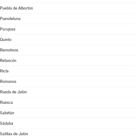
Puebla de Albortón
Puendeluna
Purujosa
Quinto
Remolinos
Retascón
Ricla
Romanos
Rueda de Jalón
Ruesca
Sabiñán
Sádaba
Salillas de Jalón