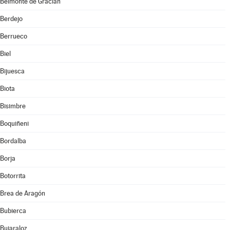
Belmonte de Gracián
Berdejo
Berrueco
Biel
Bijuesca
Biota
Bisimbre
Boquiñeni
Bordalba
Borja
Botorrita
Brea de Aragón
Bubierca
Bujaraloz