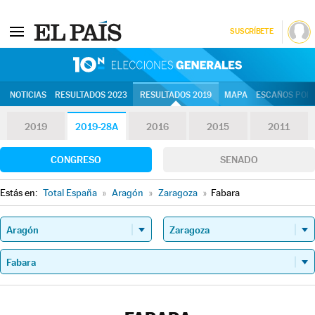
SUSCRÍBETE
10N | Eleccion
NOTICIAS
RESULTADOS 2023
RESULTADOS 2019
MAPA
ESCAÑOS POR 
2019
2019-28A
2016
2015
2011
CONGRESO
SENADO
Estás en:
Total España
»
Aragón
»
Zaragoza
»
Fabara