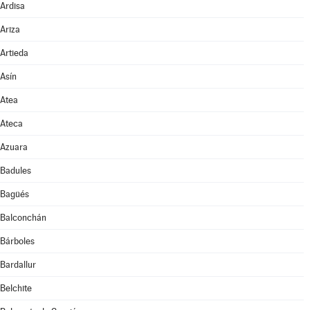
Ardisa
Ariza
Artieda
Asín
Atea
Ateca
Azuara
Badules
Bagüés
Balconchán
Bárboles
Bardallur
Belchite