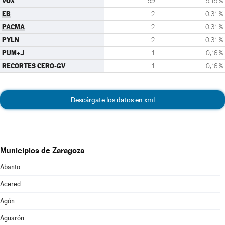
VOX
59
9,19 %
EB
2
0,31 %
PACMA
2
0,31 %
PYLN
2
0,31 %
PUM+J
1
0,16 %
RECORTES CERO-GV
1
0,16 %
Descárgate los datos en xml
Municipios de Zaragoza
Abanto
Acered
Agón
Aguarón