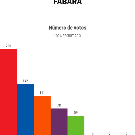
FABARA
Número de votos
100
%
ESCRUTADO
235
142
111
78
59
2
2
2