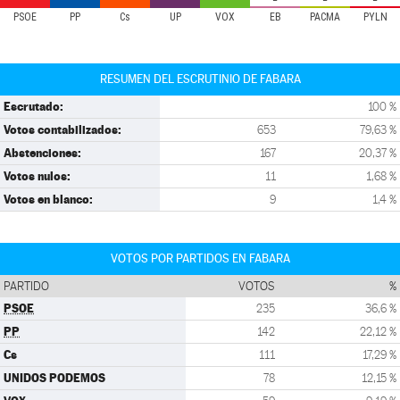
PSOE
PP
Cs
UP
VOX
EB
PACMA
PYLN
RESUMEN DEL ESCRUTINIO DE FABARA
Escrutado:
100 %
Votos contabilizados:
653
79,63 %
Abstenciones:
167
20,37 %
Votos nulos:
11
1,68 %
Votos en blanco:
9
1,4 %
VOTOS POR PARTIDOS EN FABARA
PARTIDO
VOTOS
%
PSOE
235
36,6 %
PP
142
22,12 %
Cs
111
17,29 %
UNIDOS PODEMOS
78
12,15 %