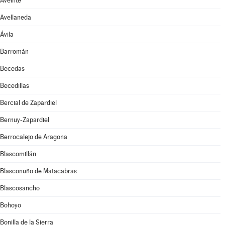
Aveinte
Avellaneda
Ávila
Barromán
Becedas
Becedillas
Bercial de Zapardiel
Bernuy-Zapardiel
Berrocalejo de Aragona
Blascomillán
Blasconuño de Matacabras
Blascosancho
Bohoyo
Bonilla de la Sierra