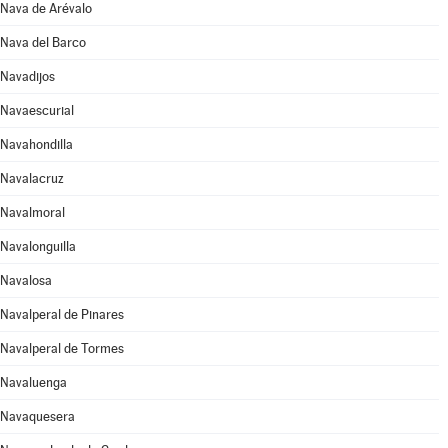
Nava de Arévalo
Nava del Barco
Navadijos
Navaescurial
Navahondilla
Navalacruz
Navalmoral
Navalonguilla
Navalosa
Navalperal de Pinares
Navalperal de Tormes
Navaluenga
Navaquesera