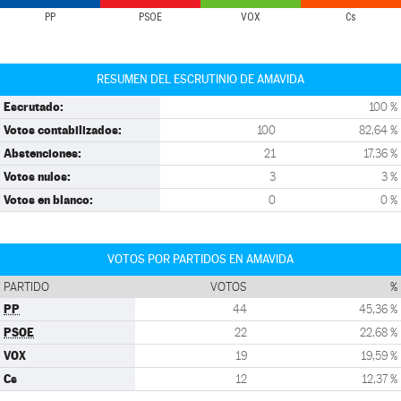
PP
PSOE
VOX
Cs
RESUMEN DEL ESCRUTINIO DE AMAVIDA
Escrutado:
100 %
Votos contabilizados:
100
82,64 %
Abstenciones:
21
17,36 %
Votos nulos:
3
3 %
Votos en blanco:
0
0 %
VOTOS POR PARTIDOS EN AMAVIDA
PARTIDO
VOTOS
%
PP
44
45,36 %
PSOE
22
22,68 %
VOX
19
19,59 %
Cs
12
12,37 %