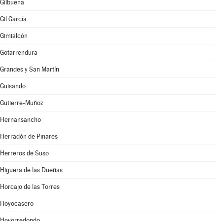
Gilbuena
Gil García
Gimialcón
Gotarrendura
Grandes y San Martín
Guisando
Gutierre-Muñoz
Hernansancho
Herradón de Pinares
Herreros de Suso
Higuera de las Dueñas
Horcajo de las Torres
Hoyocasero
Hoyorredondo