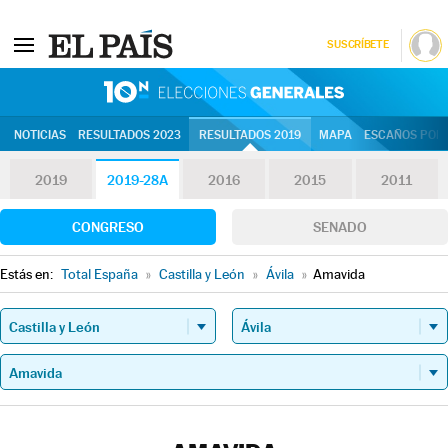
SUSCRÍBETE
10N | Eleccion
NOTICIAS
RESULTADOS 2023
RESULTADOS 2019
MAPA
ESCAÑOS POR 
2019
2019-28A
2016
2015
2011
CONGRESO
SENADO
Estás en:
Total España
»
Castilla y León
»
Ávila
»
Amavida