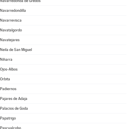
Navarredonda de Gredos
Navarredondilla
Navarrevisca
Navatalgordo
Navatejares
Neila de San Miguel
Niharra
Ojos-Albos
Orbita
Padiernos
Pajares de Adaja
Palacios de Goda
Papatrigo
Pascualcobo