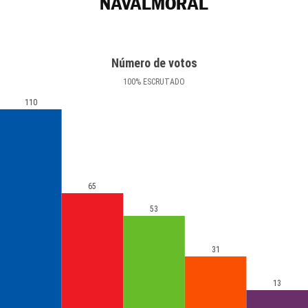
NAVALMORAL
Número de votos
100
%
ESCRUTADO
110
65
53
31
13