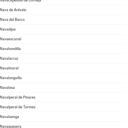
Navacepedilla de Corneja
Nava de Arévalo
Nava del Barco
Navadijos
Navaescurial
Navahondilla
Navalacruz
Navalmoral
Navalonguilla
Navalosa
Navalperal de Pinares
Navalperal de Tormes
Navaluenga
Navaquesera