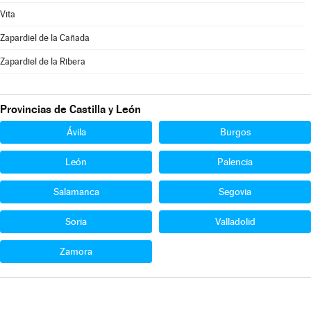
Vita
Zapardiel de la Cañada
Zapardiel de la Ribera
Provincias de Castilla y León
Ávila
Burgos
León
Palencia
Salamanca
Segovia
Soria
Valladolid
Zamora