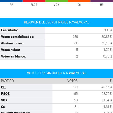
PP
PSOE
VOX
Cs
UP
RESUMEN DEL ESCRUTINIO DE NAVALMORAL
Escrutado:
100 %
Votos contabilizados:
279
80,87 %
Abstenciones:
66
19,13 %
Votos nulos:
5
1,79 %
Votos en blanco:
2
0,73 %
VOTOS POR PARTIDOS EN NAVALMORAL
PARTIDO
VOTOS
%
PP
110
40,15 %
PSOE
65
23,72 %
VOX
53
19,34 %
Cs
31
11,31 %