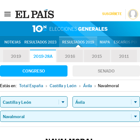
SUSCRÍBETE
10N | Eleccion
NOTICIAS
RESULTADOS 2023
RESULTADOS 2019
MAPA
ESCAÑOS POR 
2019
2019-28A
2016
2015
2011
CONGRESO
SENADO
Estás en:
Total España
»
Castilla y León
»
Ávila
»
Navalmoral