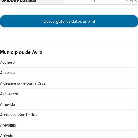
UNIDOS PODEMOS
13
4,74 %
Descárgate los datos en xml
Municipios de Ávila
Adanero
Albornos
Aldeanueva de Santa Cruz
Aldeaseca
Amavida
Arenas de San Pedro
Arevalillo
Arévalo