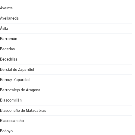
Aveinte
Avellaneda
Ávila
Barromán
Becedas
Becedillas
Bercial de Zapardiel
Bernuy-Zapardiel
Berrocalejo de Aragona
Blascomillán
Blasconuño de Matacabras
Blascosancho
Bohoyo