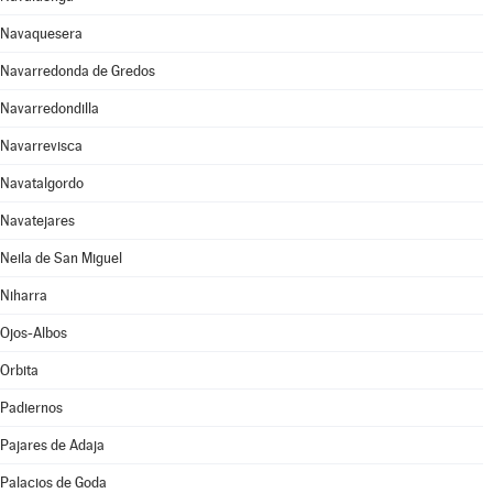
Navaquesera
Navarredonda de Gredos
Navarredondilla
Navarrevisca
Navatalgordo
Navatejares
Neila de San Miguel
Niharra
Ojos-Albos
Orbita
Padiernos
Pajares de Adaja
Palacios de Goda