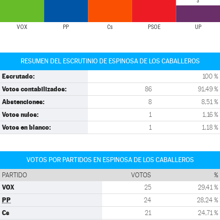
3
VOX
PP
Cs
PSOE
UP
RESUMEN DEL ESCRUTINIO DE ESPINOSA DE LOS CABALLEROS
Escrutado:
100 %
Votos contabilizados:
86
91,49 %
Abstenciones:
8
8,51 %
Votos nulos:
1
1,16 %
Votos en blanco:
1
1,18 %
VOTOS POR PARTIDOS EN ESPINOSA DE LOS CABALLEROS
PARTIDO
VOTOS
%
VOX
25
29,41 %
PP
24
28,24 %
Cs
21
24,71 %