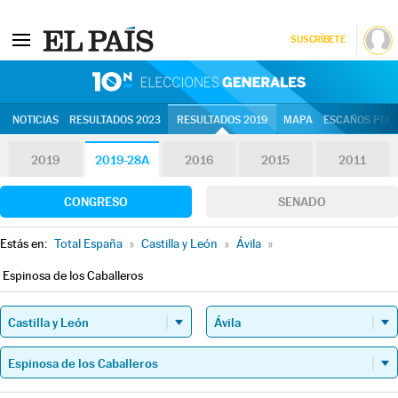
SUSCRÍBETE
10N | Eleccion
NOTICIAS
RESULTADOS 2023
RESULTADOS 2019
MAPA
ESCAÑOS POR 
2019
2019-28A
2016
2015
2011
CONGRESO
SENADO
Estás en:
Total España
»
Castilla y León
»
Ávila
»
Espinosa de los Caballeros