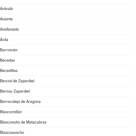
Arévalo
Aveinte
Avellaneda
Ávila
Barromán
Becedas
Becedillas
Bercial de Zapardiel
Bernuy-Zapardiel
Berrocalejo de Aragona
Blascomillán
Blasconuño de Matacabras
Blascosancho