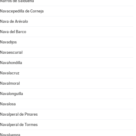
Narros de Saldueña
Navacepedilla de Corneja
Nava de Arévalo
Nava del Barco
Navadijos
Navaescurial
Navahondilla
Navalacruz
Navalmoral
Navalonguilla
Navalosa
Navalperal de Pinares
Navalperal de Tormes
Navaluenga