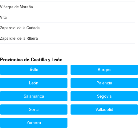
Viñegra de Moraña
Vita
Zapardiel de la Cañada
Zapardiel de la Ribera
Provincias de Castilla y León
Ávila
Burgos
León
Palencia
Salamanca
Segovia
Soria
Valladolid
Zamora