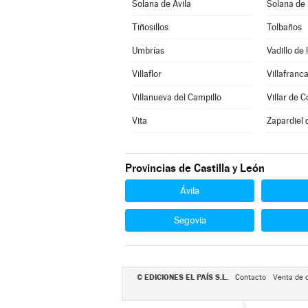
Solana de Ávila
Solana de
Tiñosillos
Tolbaños
Umbrías
Vadillo de 
Villaflor
Villafranca
Villanueva del Campillo
Villar de C
Vita
Zapardiel 
Provincias de Castilla y León
Ávila
Segovia
EDICIONES EL PAÍS S.L.
©
Contacto
Venta de 