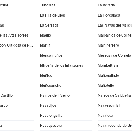
scual
Junciana
La Adrada
La Hija de Dios
La Horcajada
nas
La Serrada
Las Navas del Marq
e las Altas Torres
Maello
Malpartida de Corne
Manjabálago y Ortigosa de Rioalmar
Marlín
Martiherrero
Mengamuñoz
Mesegar de Corneja
Mirueña de los Infanzones
Mombeltrán
Muñico
Muñogalindo
Muñosancho
Muñotello
Castillo
Narros del Puerto
Narros de Saldueña
Barco
Navadijos
Navaescurial
l
Navalonguilla
Navalosa
ga
Navaquesera
Navarredonda de Gr