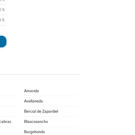
5 %
4 %
Amavida
Avellaneda
Bercial de Zapardiel
cabras
Blascosancho
Burgohondo