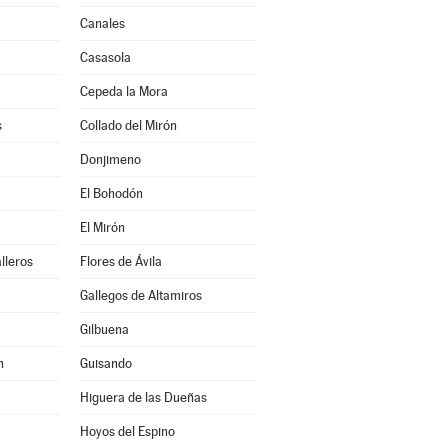
Canales
Casasola
Cepeda la Mora
s
Collado del Mirón
Donjimeno
El Bohodón
El Mirón
lleros
Flores de Ávila
Gallegos de Altamiros
Gilbuena
n
Guisando
Higuera de las Dueñas
Hoyos del Espino