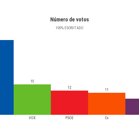
Número de votos
100
%
ESCRUTADO
15
12
11
VOX
PSOE
Cs