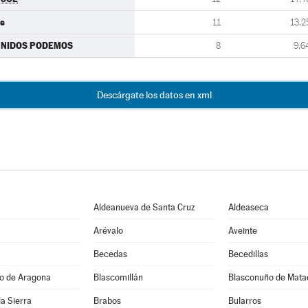
s
11
13,2
UNIDOS PODEMOS
8
9,6
Descárgate los datos en xml
Aldeanueva de Santa Cruz
Aldeaseca
Arévalo
Aveinte
Becedas
Becedillas
jo de Aragona
Blascomillán
Blasconuño de Mata
la Sierra
Brabos
Bularros