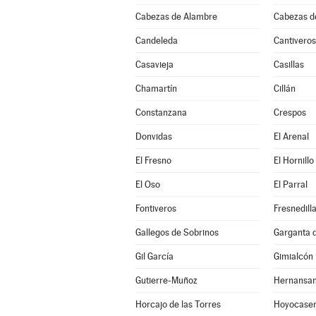
Cabezas de Alambre
Cabezas d
Candeleda
Cantiveros
Casavieja
Casillas
Chamartín
Cillán
Constanzana
Crespos
Donvidas
El Arenal
El Fresno
El Hornillo
El Oso
El Parral
Fontiveros
Fresnedill
Gallegos de Sobrinos
Garganta de
Gil García
Gimialcón
Gutierre-Muñoz
Hernansa
Horcajo de las Torres
Hoyocase