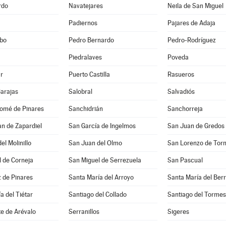
rdo
Navatejares
Neila de San Miguel
Padiernos
Pajares de Adaja
bo
Pedro Bernardo
Pedro-Rodríguez
Piedralaves
Poveda
r
Puerto Castilla
Rasueros
Barajas
Salobral
Salvadiós
lomé de Pinares
Sanchidrián
Sanchorreja
n de Zapardiel
San García de Ingelmos
San Juan de Gredos
el Molinillo
San Juan del Olmo
San Lorenzo de Tor
 de Corneja
San Miguel de Serrezuela
San Pascual
 de Pinares
Santa María del Arroyo
Santa María del Ber
a del Tiétar
Santiago del Collado
Santiago del Tormes
e de Arévalo
Serranillos
Sigeres