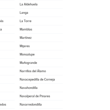
La Aldehuela
Langa
ués
La Torre
ja
Mamblas
Martínez
Mijares
Monsalupe
Muñogrande
Narrillos del Álamo
Navacepedilla de Corneja
Navahondilla
Navalperal de Pinares
edos
Navarredondilla