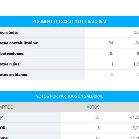
RESUMEN DEL ESCRUTINIO DE SALOBRAL
scrutado:
10
otos contabilizados:
84
8
bstenciones:
16
1
otos nulos:
1
1,1
otos en blanco:
0
VOTOS POR PARTIDOS EN SALOBRAL
ARTIDO
VOTOS
PP
37
44,5
VOX
15
18,0
PSOE
12
14,4