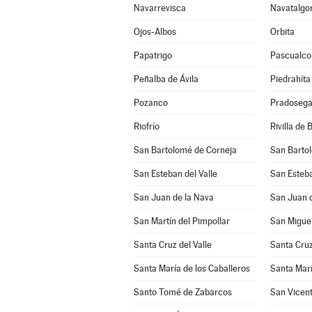
Navarrevisca
Navatalgo
Ojos-Albos
Orbita
Papatrigo
Pascualco
Peñalba de Ávila
Piedrahíta
Pozanco
Pradosega
Riofrío
Rivilla de 
San Bartolomé de Corneja
San Barto
San Esteban del Valle
San Esteba
San Juan de la Nava
San Juan d
San Martín del Pimpollar
San Miguel
Santa Cruz del Valle
Santa Cruz
Santa María de los Caballeros
Santa Marí
Santo Tomé de Zabarcos
San Vicent