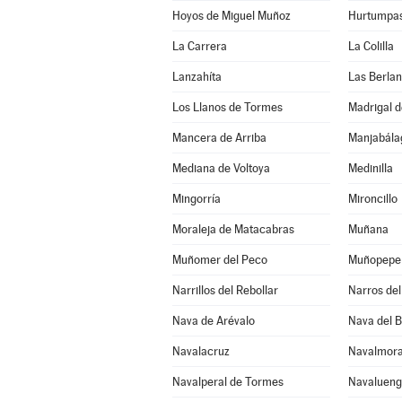
Hoyos de Miguel Muñoz
Hurtumpa
La Carrera
La Colilla
Lanzahíta
Las Berla
Los Llanos de Tormes
Madrigal d
Mancera de Arriba
Mediana de Voltoya
Medinilla
Mingorría
Mironcillo
Moraleja de Matacabras
Muñana
Muñomer del Peco
Muñopepe
Narrillos del Rebollar
Narros del 
Nava de Arévalo
Nava del 
Navalacruz
Navalmora
Navalperal de Tormes
Navaluen