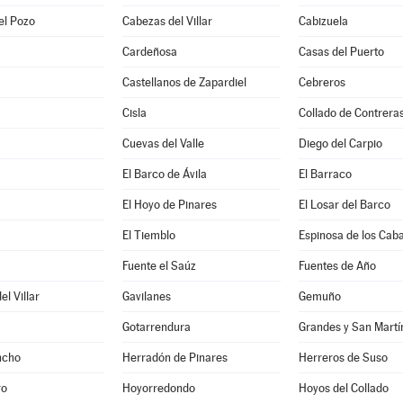
el Pozo
Cabezas del Villar
Cabizuela
Cardeñosa
Casas del Puerto
Castellanos de Zapardiel
Cebreros
Cisla
Collado de Contrera
Cuevas del Valle
Diego del Carpio
El Barco de Ávila
El Barraco
El Hoyo de Pinares
El Losar del Barco
El Tiemblo
Espinosa de los Caba
a
Fuente el Saúz
Fuentes de Año
l Villar
Gavilanes
Gemuño
Gotarrendura
Grandes y San Martí
ncho
Herradón de Pinares
Herreros de Suso
ro
Hoyorredondo
Hoyos del Collado