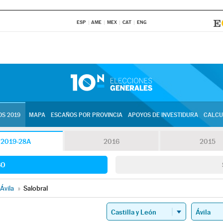
ESP
AME
MEX
CAT
ENG
S 2019
MAPA
ESCAÑOS POR PROVINCIA
APOYOS DE INVESTIDURA
CALCU
2019-28A
2016
2015
SO
Ávila
»
Salobral