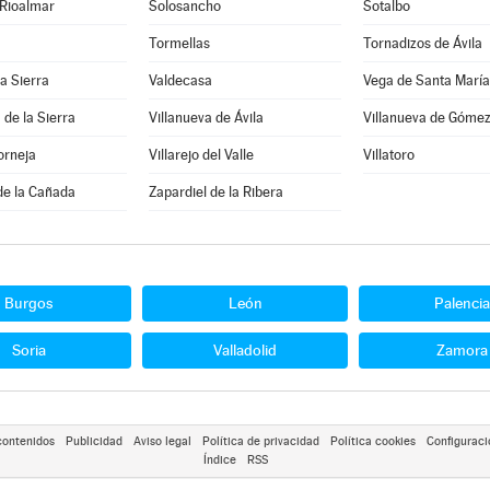
 Rioalmar
Solosancho
Sotalbo
Tormellas
Tornadizos de Ávila
la Sierra
Valdecasa
Vega de Santa María
 de la Sierra
Villanueva de Ávila
Villanueva de Góme
orneja
Villarejo del Valle
Villatoro
de la Cañada
Zapardiel de la Ribera
Burgos
León
Palencia
Soria
Valladolid
Zamora
contenidos
Publicidad
Aviso legal
Política de privacidad
Política cookies
Configuraci
Índice
RSS