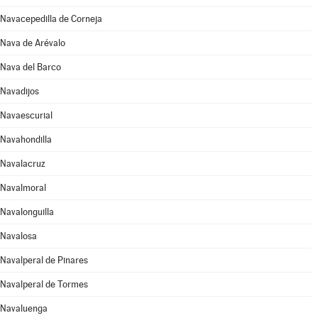
Navacepedilla de Corneja
Nava de Arévalo
Nava del Barco
Navadijos
Navaescurial
Navahondilla
Navalacruz
Navalmoral
Navalonguilla
Navalosa
Navalperal de Pinares
Navalperal de Tormes
Navaluenga