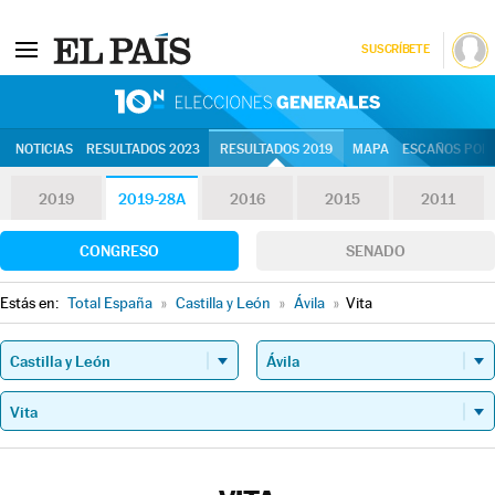
SUSCRÍBETE
10N | Eleccion
NOTICIAS
RESULTADOS 2023
RESULTADOS 2019
MAPA
ESCAÑOS POR 
2019
2019-28A
2016
2015
2011
CONGRESO
SENADO
Estás en:
Total España
»
Castilla y León
»
Ávila
»
Vita