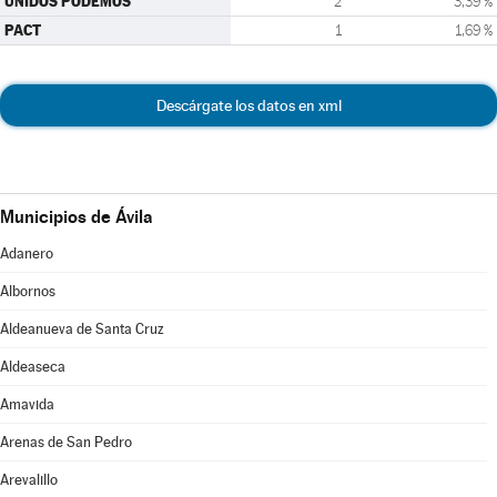
UNIDOS PODEMOS
2
3,39 %
PACT
1
1,69 %
Descárgate los datos en xml
Municipios de Ávila
Adanero
Albornos
Aldeanueva de Santa Cruz
Aldeaseca
Amavida
Arenas de San Pedro
Arevalillo