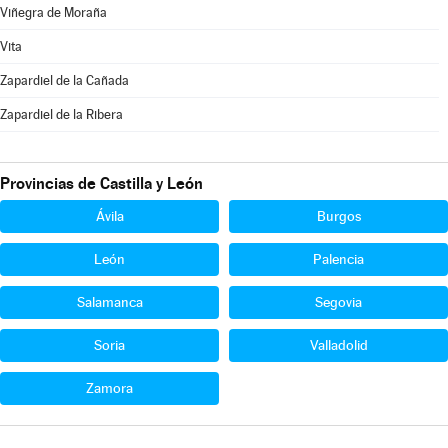
Viñegra de Moraña
Vita
Zapardiel de la Cañada
Zapardiel de la Ribera
Provincias de Castilla y León
Ávila
Burgos
León
Palencia
Salamanca
Segovia
Soria
Valladolid
Zamora