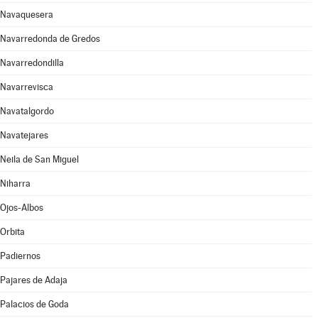
Navaquesera
Navarredonda de Gredos
Navarredondilla
Navarrevisca
Navatalgordo
Navatejares
Neila de San Miguel
Niharra
Ojos-Albos
Orbita
Padiernos
Pajares de Adaja
Palacios de Goda