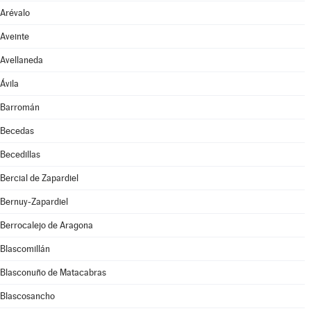
Arévalo
Aveinte
Avellaneda
Ávila
Barromán
Becedas
Becedillas
Bercial de Zapardiel
Bernuy-Zapardiel
Berrocalejo de Aragona
Blascomillán
Blasconuño de Matacabras
Blascosancho