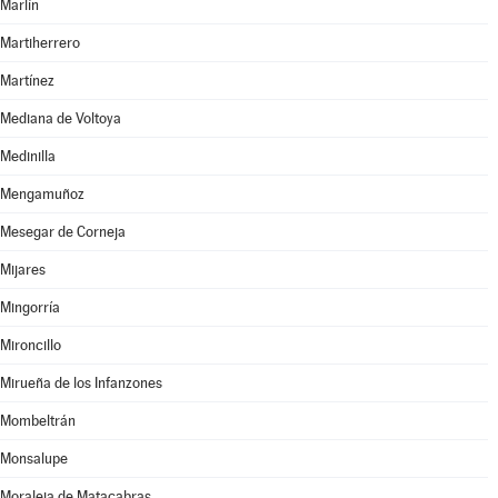
Marlín
Martiherrero
Martínez
Mediana de Voltoya
Medinilla
Mengamuñoz
Mesegar de Corneja
Mijares
Mingorría
Mironcillo
Mirueña de los Infanzones
Mombeltrán
Monsalupe
Moraleja de Matacabras