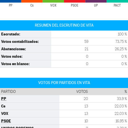
PP
Cs
VOX
PSOE
UP
PACT
RESUMEN DEL ESCRUTINIO DE VITA
Escrutado:
100 %
Votos contabilizados:
59
73,75 %
Abstenciones:
21
26,25 %
Votos nulos:
0
0 %
Votos en blanco:
0
0 %
VOTOS POR PARTIDOS EN VITA
PARTIDO
VOTOS
%
PP
20
33,9 %
Cs
13
22,03 %
VOX
13
22,03 %
PSOE
10
16,95 %