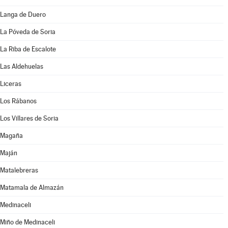
Langa de Duero
La Póveda de Soria
La Riba de Escalote
Las Aldehuelas
Liceras
Los Rábanos
Los Villares de Soria
Magaña
Maján
Matalebreras
Matamala de Almazán
Medinaceli
Miño de Medinaceli