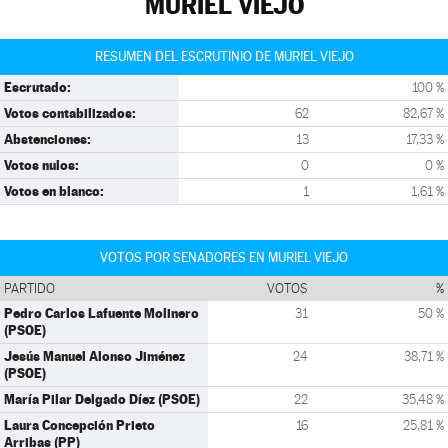
MURIEL VIEJO
RESUMEN DEL ESCRUTINIO DE MURIEL VIEJO
Escrutado:
100 %
Votos contabilizados:
62
82,67 %
Abstenciones:
13
17,33 %
Votos nulos:
0
0 %
Votos en blanco:
1
1,61 %
VOTOS POR SENADORES EN MURIEL VIEJO
PARTIDO
VOTOS
%
Pedro Carlos Lafuente Molinero
31
50 %
(PSOE)
Jesús Manuel Alonso Jiménez
24
38,71 %
(PSOE)
María Pilar Delgado Díez (PSOE)
22
35,48 %
Laura Concepción Prieto
16
25,81 %
Arribas (PP)