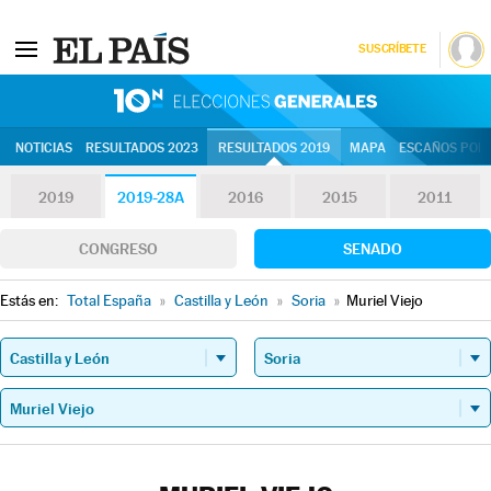
SUSCRÍBETE
10N | Eleccion
NOTICIAS
RESULTADOS 2023
RESULTADOS 2019
MAPA
ESCAÑOS POR 
2019
2019-28A
2016
2015
2011
CONGRESO
SENADO
Estás en:
Total España
»
Castilla y León
»
Soria
»
Muriel Viejo