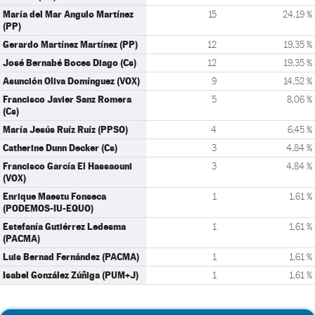
María del Mar Angulo Martínez
15
24,19 %
(PP)
Gerardo Martínez Martínez (PP)
12
19,35 %
José Bernabé Boces Diago (Cs)
12
19,35 %
Asunción Oliva Domínguez (VOX)
9
14,52 %
Francisco Javier Sanz Romera
5
8,06 %
(Cs)
María Jesús Ruíz Ruíz (PPSO)
4
6,45 %
Catherine Dunn Decker (Cs)
3
4,84 %
Francisco García El Hassaouni
3
4,84 %
(VOX)
Enrique Maestu Fonseca
1
1,61 %
(PODEMOS-IU-EQUO)
Estefanía Gutiérrez Ledesma
1
1,61 %
(PACMA)
Luis Bernad Fernández (PACMA)
1
1,61 %
Isabel González Zúñiga (PUM+J)
1
1,61 %