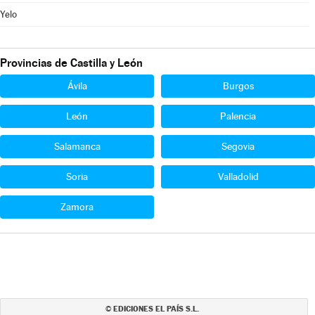
Yelo
Provincias de Castilla y León
Ávila
Burgos
León
Palencia
Salamanca
Segovia
Soria
Valladolid
Zamora
EDICIONES EL PAÍS S.L.
©