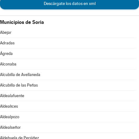
Descárgate los datos en xml
Municipios de Soria
Abejar
Adradas
Ágreda
Alconaba
Alcubilla de Avellaneda
Alcubilla de las Peñas
Aldealafuente
Aldealices
Aldealpozo
Aldealseñor
Aldehuela de Periáñez