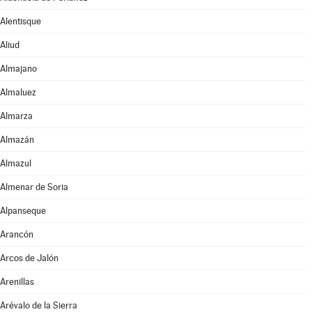
Alentisque
Aliud
Almajano
Almaluez
Almarza
Almazán
Almazul
Almenar de Soria
Alpanseque
Arancón
Arcos de Jalón
Arenillas
Arévalo de la Sierra