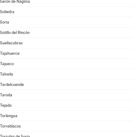
Serón de Nágima
Soliedra
Soria
Sotillo del Rincón
Suellacabras
Tajahuerce
Tajueco
Talveila
Tardelcuende
Taroda
Tejado
Torlengua
Torreblacos
Torrubia de Soria