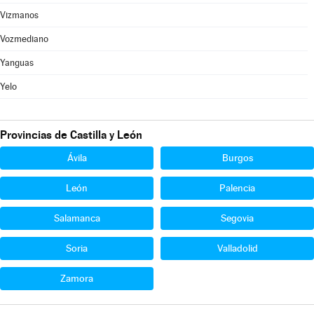
Vizmanos
Vozmediano
Yanguas
Yelo
Provincias de Castilla y León
Ávila
Burgos
León
Palencia
Salamanca
Segovia
Soria
Valladolid
Zamora