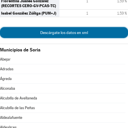
Florentina Juanes González
1
1,59 %
(RECORTES CERO-GV-PCAS-TC)
Isabel González Zúñiga (PUM+J)
1
1,59 %
Descárgate los datos en xml
Municipios de Soria
Abejar
Adradas
Ágreda
Alconaba
Alcubilla de Avellaneda
Alcubilla de las Peñas
Aldealafuente
Aldealices