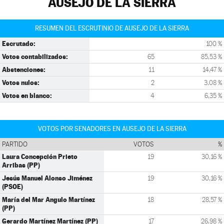
AUSEJO DE LA SIERRA
RESUMEN DEL ESCRUTINIO DE AUSEJO DE LA SIERRA
Escrutado:
100 %
Votos contabilizados:
65
85,53 %
Abstenciones:
11
14,47 %
Votos nulos:
2
3,08 %
Votos en blanco:
4
6,35 %
VOTOS POR SENADORES EN AUSEJO DE LA SIERRA
PARTIDO
VOTOS
%
Laura Concepción Prieto
19
30,16 %
Arribas (PP)
Jesús Manuel Alonso Jiménez
19
30,16 %
(PSOE)
María del Mar Angulo Martínez
18
28,57 %
(PP)
Gerardo Martínez Martínez (PP)
17
26,98 %