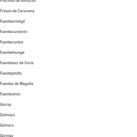
Frechilla de Almazán
Fresno de Caracena
Fuentearmegil
Fuentecambrón
Fuentecantos
Fuentelmonge
Fuentelsaz de Soria
Fuentepinilla
Fuentes de Magaña
Fuentestrún
Garray
Golmayo
Gómara
Gormaz