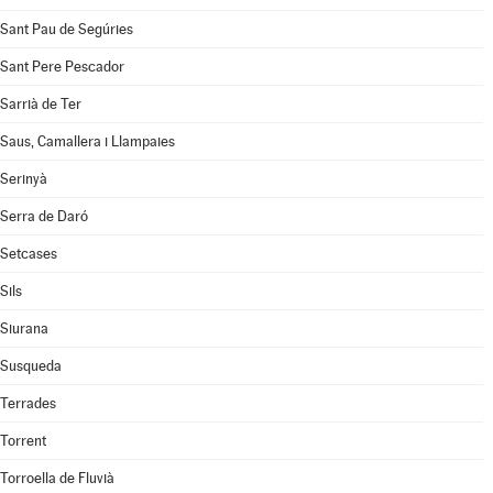
Sant Pau de Segúries
Sant Pere Pescador
Sarrià de Ter
Saus, Camallera i Llampaies
Serinyà
Serra de Daró
Setcases
Sils
Siurana
Susqueda
Terrades
Torrent
Torroella de Fluvià