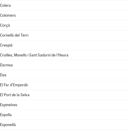
Colera
Colomers
Corçà
Cornellà del Terri
Crespià
Cruïlles, Monells i Sant Sadurní de l'Heura
Darnius
Das
El Far d'Empordà
El Port de la Selva
Espinelves
Espolla
Esponellà