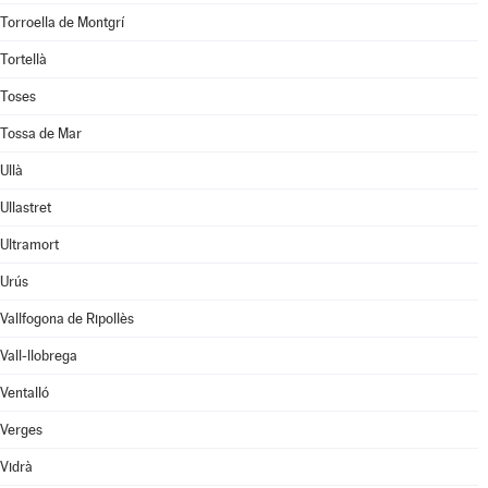
Torroella de Montgrí
Tortellà
Toses
Tossa de Mar
Ullà
Ullastret
Ultramort
Urús
Vallfogona de Ripollès
Vall-llobrega
Ventalló
Verges
Vidrà