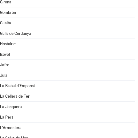
Girona
Gombrèn
Gualta
Guils de Cerdanya
Hostalric
Isòvol
Jafre
Juià
La Bisbal d'Empordà
La Cellera de Ter
La Jonquera
La Pera
L'Armentera