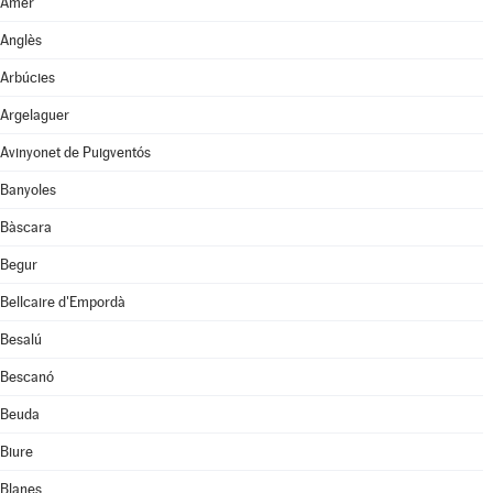
Amer
Anglès
Arbúcies
Argelaguer
Avinyonet de Puigventós
Banyoles
Bàscara
Begur
Bellcaire d'Empordà
Besalú
Bescanó
Beuda
Biure
Blanes