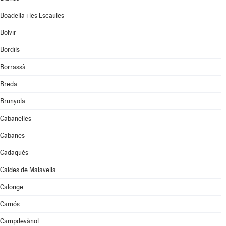
Boadella i les Escaules
Bolvir
Bordils
Borrassà
Breda
Brunyola
Cabanelles
Cabanes
Cadaqués
Caldes de Malavella
Calonge
Camós
Campdevànol