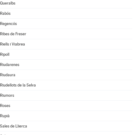
Queralbs
Rabós
Regencós
Ribes de Freser
Riells i Viabrea
Ripoll
Riudarenes
Riudaura
Riudellots de la Selva
Riumors
Roses
Rupià
Sales de Llierca