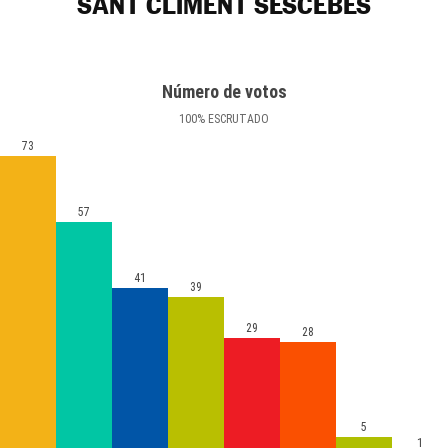
SANT CLIMENT SESCEBES
Número de votos
100
%
ESCRUTADO
73
57
41
39
29
28
5
1