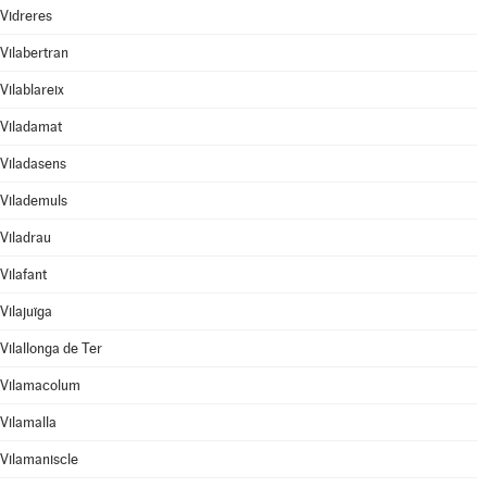
Vidreres
Vilabertran
Vilablareix
Viladamat
Viladasens
Vilademuls
Viladrau
Vilafant
Vilajuïga
Vilallonga de Ter
Vilamacolum
Vilamalla
Vilamaniscle