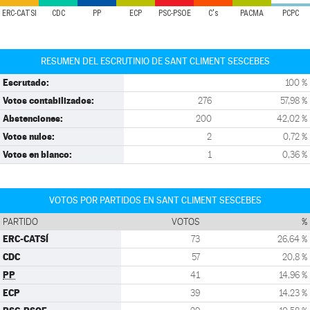
ERC-CATSÍ
CDC
PP
ECP
PSC-PSOE
C's
PACMA
PCPC
RESUMEN DEL ESCRUTINIO DE SANT CLIMENT SESCEBES
Escrutado:
100 %
Votos contabilizados:
276
57,98 %
Abstenciones:
200
42,02 %
Votos nulos:
2
0,72 %
Votos en blanco:
1
0,36 %
VOTOS POR PARTIDOS EN SANT CLIMENT SESCEBES
PARTIDO
VOTOS
%
ERC-CATSÍ
73
26,64 %
CDC
57
20,8 %
PP
41
14,96 %
ECP
39
14,23 %