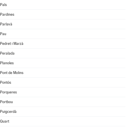
Pals
Pardines
Parlavà
Pau
Pedret i Marzà
Peralada
Planoles
Pont de Molins
Pontós
Porqueres
Portbou
Puigcerdà
Quart