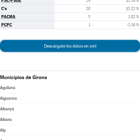
PSC-PSOE
29
10,58 %
C's
28
10,22 %
PACMA
5
1,82 %
PCPC
1
0,36 %
Descárgate los datos en xml
Municipios de Girona
Agullana
Aiguaviva
Albanyà
Albons
Alp