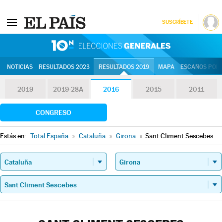
SUSCRÍBETE
10N | Eleccion
NOTICIAS
RESULTADOS 2023
RESULTADOS 2019
MAPA
ESCAÑOS POR 
2019
2019-28A
2016
2015
2011
CONGRESO
Estás en:
Total España
»
Cataluña
»
Girona
»
Sant Climent Sescebes