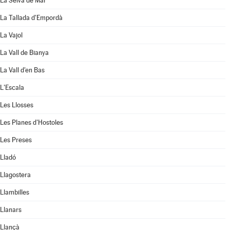
La Selva de Mar
La Tallada d'Empordà
La Vajol
La Vall de Bianya
La Vall d'en Bas
L'Escala
Les Llosses
Les Planes d'Hostoles
Les Preses
Lladó
Llagostera
Llambilles
Llanars
Llançà