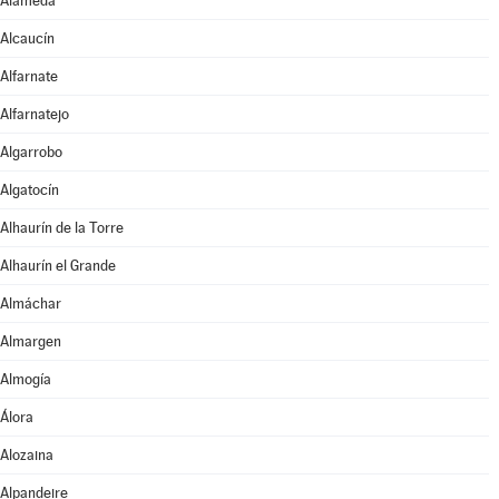
Alameda
Alcaucín
Alfarnate
Alfarnatejo
Algarrobo
Algatocín
Alhaurín de la Torre
Alhaurín el Grande
Almáchar
Almargen
Almogía
Álora
Alozaina
Alpandeire