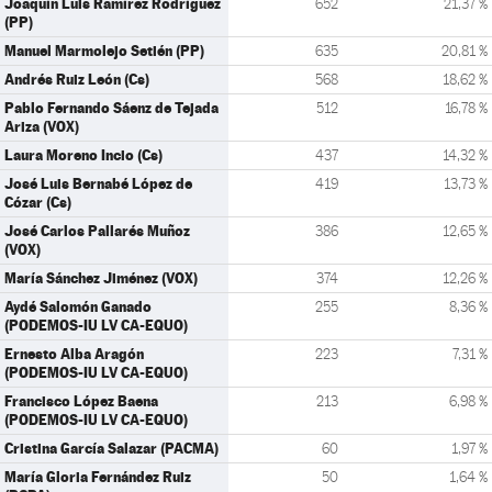
Joaquín Luis Ramírez Rodríguez
652
21,37 %
(PP)
Manuel Marmolejo Setién (PP)
635
20,81 %
Andrés Ruiz León (Cs)
568
18,62 %
Pablo Fernando Sáenz de Tejada
512
16,78 %
Ariza (VOX)
Laura Moreno Incio (Cs)
437
14,32 %
José Luis Bernabé López de
419
13,73 %
Cózar (Cs)
José Carlos Pallarés Muñoz
386
12,65 %
(VOX)
María Sánchez Jiménez (VOX)
374
12,26 %
Aydé Salomón Ganado
255
8,36 %
(PODEMOS-IU LV CA-EQUO)
Ernesto Alba Aragón
223
7,31 %
(PODEMOS-IU LV CA-EQUO)
Francisco López Baena
213
6,98 %
(PODEMOS-IU LV CA-EQUO)
Cristina García Salazar (PACMA)
60
1,97 %
María Gloria Fernández Ruiz
50
1,64 %