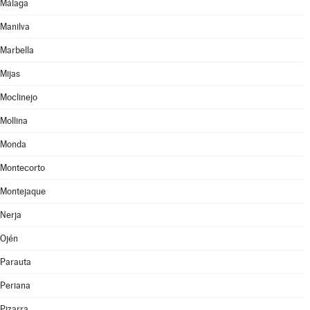
Málaga
Manilva
Marbella
Mijas
Moclinejo
Mollina
Monda
Montecorto
Montejaque
Nerja
Ojén
Parauta
Periana
Pizarra