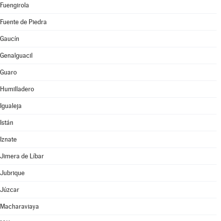
Fuengirola
Fuente de Piedra
Gaucín
Genalguacil
Guaro
Humilladero
Igualeja
Istán
Iznate
Jimera de Líbar
Jubrique
Júzcar
Macharaviaya