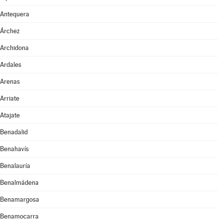
Antequera
Árchez
Archidona
Ardales
Arenas
Arriate
Atajate
Benadalid
Benahavís
Benalauría
Benalmádena
Benamargosa
Benamocarra