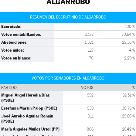
ALGARROBO
RESUMEN DEL ESCRUTINIO DE ALGARROBO
Escrutado:
100 %
Votos contabilizados:
3.178
70,64 %
Abstenciones:
1.321
29,36 %
Votos nulos:
127
4 %
Votos en blanco:
70
2,29 %
VOTOS POR SENADORES EN ALGARROBO
PARTIDO
VOTOS
%
Miguel Ángel Heredia Díaz
992
32,51 %
(PSOE)
Estefanía Martín Palop (PSOE)
939
30,78 %
José Aurelio Aguilar Román
911
29,86 %
(PSOE)
María Ángeles Muñoz Uriol (PP)
806
26,42 %