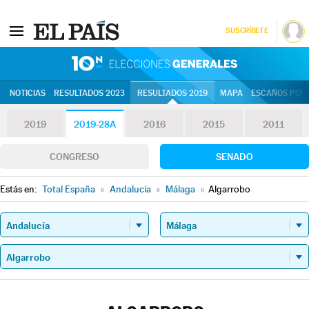
SUSCRÍBETE
10N | Eleccion
NOTICIAS
RESULTADOS 2023
RESULTADOS 2019
MAPA
ESCAÑOS POR 
2019
2019-28A
2016
2015
2011
CONGRESO
SENADO
Estás en:
Total España
»
Andalucía
»
Málaga
»
Algarrobo