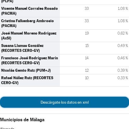
(PCPA)
Vicente Manuel Corrales Rosado
33
1,08 %
(PACMA)
Cristina Falkenberg Ambrosio
33
1,08 %
(PACMA)
José Manuel Moreno Rodríguez
19
0,62 %
(AxSI)
Susana Llamas González
15
0,49 %
(RECORTES CERO-GV)
Francisco José Rodríguez Marín
14
0,46 %
(RECORTES CERO-GV)
Nicolás Gemio Ruiz (PUM+J)
12
0,39 %
Rafael Núñez Ruiz (RECORTES
10
0,33 %
CERO-GV)
Descárgate los datos en xml
Municipios de Málaga