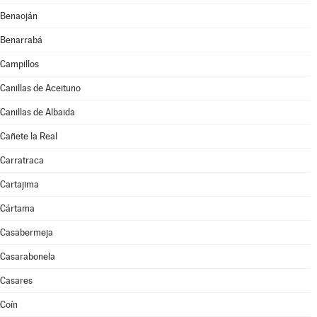
Benaoján
Benarrabá
Campillos
Canillas de Aceituno
Canillas de Albaida
Cañete la Real
Carratraca
Cartajima
Cártama
Casabermeja
Casarabonela
Casares
Coín