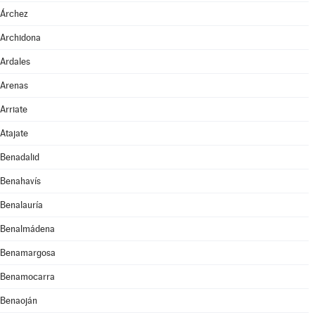
Árchez
Archidona
Ardales
Arenas
Arriate
Atajate
Benadalid
Benahavís
Benalauría
Benalmádena
Benamargosa
Benamocarra
Benaoján