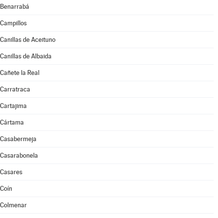
Benarrabá
Campillos
Canillas de Aceituno
Canillas de Albaida
Cañete la Real
Carratraca
Cartajima
Cártama
Casabermeja
Casarabonela
Casares
Coín
Colmenar