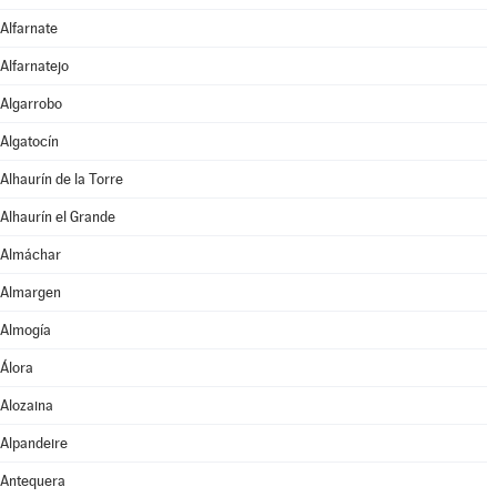
Alfarnate
Alfarnatejo
Algarrobo
Algatocín
Alhaurín de la Torre
Alhaurín el Grande
Almáchar
Almargen
Almogía
Álora
Alozaina
Alpandeire
Antequera