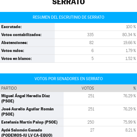
SERRATO
RESUMEN DEL ESCRUTINIO DE SERRATO
Escrutado:
100 %
Votos contabilizados:
335
80,34 %
Abstenciones:
82
19,66 %
Votos nulos:
6
1,79 %
Votos en blanco:
5
1,52 %
VOTOS POR SENADORES EN SERRATO
PARTIDO
VOTOS
%
Miguel Ángel Heredia Díaz
251
76,29 %
(PSOE)
José Aurelio Aguilar Román
251
76,29 %
(PSOE)
Estefanía Martín Palop (PSOE)
250
75,99 %
Aydé Salomón Ganado
27
8,21 %
(PODEMOS-IU LV CA-EQUO)