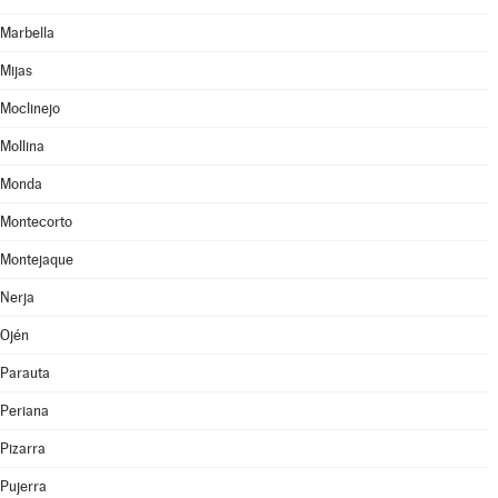
Marbella
Mijas
Moclinejo
Mollina
Monda
Montecorto
Montejaque
Nerja
Ojén
Parauta
Periana
Pizarra
Pujerra