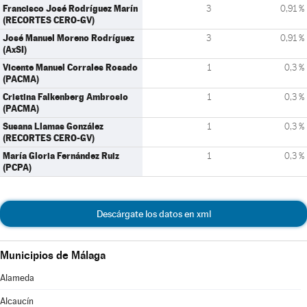
Francisco José Rodríguez Marín
3
0,91 %
(RECORTES CERO-GV)
José Manuel Moreno Rodríguez
3
0,91 %
(AxSI)
Vicente Manuel Corrales Rosado
1
0,3 %
(PACMA)
Cristina Falkenberg Ambrosio
1
0,3 %
(PACMA)
Susana Llamas González
1
0,3 %
(RECORTES CERO-GV)
María Gloria Fernández Ruiz
1
0,3 %
(PCPA)
Descárgate los datos en xml
Municipios de Málaga
Alameda
Alcaucín