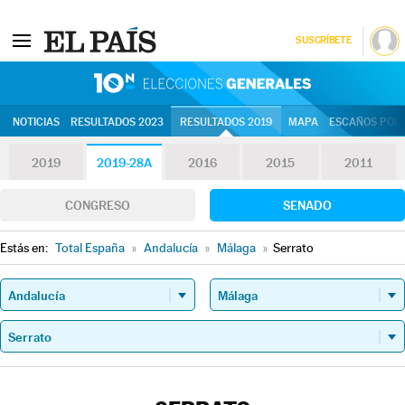
SUSCRÍBETE
10N | Eleccion
NOTICIAS
RESULTADOS 2023
RESULTADOS 2019
MAPA
ESCAÑOS POR 
2019
2019-28A
2016
2015
2011
CONGRESO
SENADO
Estás en:
Total España
»
Andalucía
»
Málaga
»
Serrato