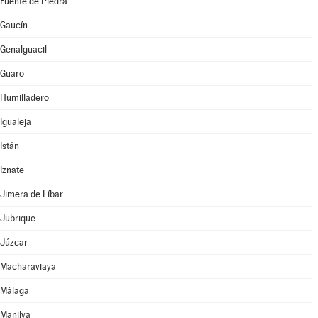
Fuente de Piedra
Gaucín
Genalguacil
Guaro
Humilladero
Igualeja
Istán
Iznate
Jimera de Líbar
Jubrique
Júzcar
Macharaviaya
Málaga
Manilva