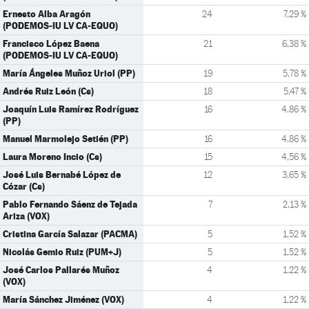
Ernesto Alba Aragón
24
7,29 %
(PODEMOS-IU LV CA-EQUO)
Francisco López Baena
21
6,38 %
(PODEMOS-IU LV CA-EQUO)
María Ángeles Muñoz Uriol (PP)
19
5,78 %
Andrés Ruiz León (Cs)
18
5,47 %
Joaquín Luis Ramírez Rodríguez
16
4,86 %
(PP)
Manuel Marmolejo Setién (PP)
16
4,86 %
Laura Moreno Incio (Cs)
15
4,56 %
José Luis Bernabé López de
12
3,65 %
Cózar (Cs)
Pablo Fernando Sáenz de Tejada
7
2,13 %
Ariza (VOX)
Cristina García Salazar (PACMA)
5
1,52 %
Nicolás Gemio Ruiz (PUM+J)
5
1,52 %
José Carlos Pallarés Muñoz
4
1,22 %
(VOX)
María Sánchez Jiménez (VOX)
4
1,22 %