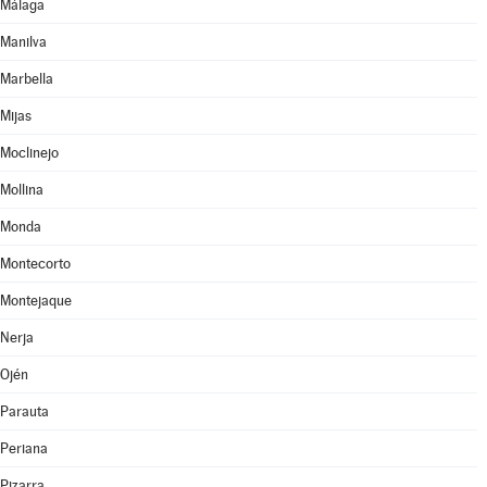
Málaga
Manilva
Marbella
Mijas
Moclinejo
Mollina
Monda
Montecorto
Montejaque
Nerja
Ojén
Parauta
Periana
Pizarra