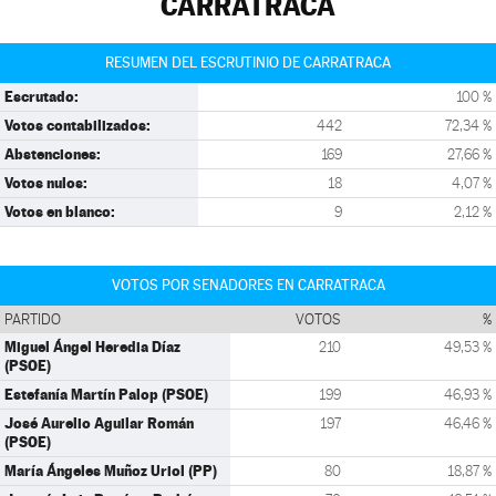
CARRATRACA
RESUMEN DEL ESCRUTINIO DE CARRATRACA
Escrutado:
100 %
Votos contabilizados:
442
72,34 %
Abstenciones:
169
27,66 %
Votos nulos:
18
4,07 %
Votos en blanco:
9
2,12 %
VOTOS POR SENADORES EN CARRATRACA
PARTIDO
VOTOS
%
Miguel Ángel Heredia Díaz
210
49,53 %
(PSOE)
Estefanía Martín Palop (PSOE)
199
46,93 %
José Aurelio Aguilar Román
197
46,46 %
(PSOE)
María Ángeles Muñoz Uriol (PP)
80
18,87 %