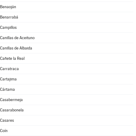
Benaoján
Benarrabá
Campillos
Canillas de Aceituno
Canillas de Albaida
Cañete la Real
Carratraca
Cartajima
Cártama
Casabermeja
Casarabonela
Casares
Coín