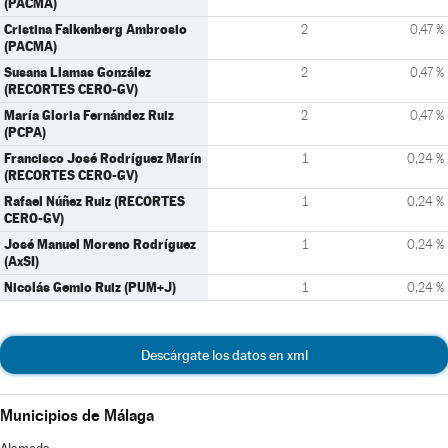
(PACMA)
Cristina Falkenberg Ambrosio
2
0,47 %
(PACMA)
Susana Llamas González
2
0,47 %
(RECORTES CERO-GV)
María Gloria Fernández Ruiz
2
0,47 %
(PCPA)
Francisco José Rodríguez Marín
1
0,24 %
(RECORTES CERO-GV)
Rafael Núñez Ruiz (RECORTES
1
0,24 %
CERO-GV)
José Manuel Moreno Rodríguez
1
0,24 %
(AxSI)
Nicolás Gemio Ruiz (PUM+J)
1
0,24 %
Descárgate los datos en xml
Municipios de Málaga