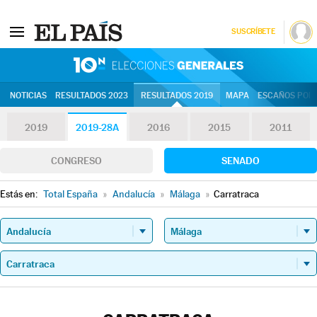
SUSCRÍBETE
10N | Eleccion
NOTICIAS
RESULTADOS 2023
RESULTADOS 2019
MAPA
ESCAÑOS POR 
2019
2019-28A
2016
2015
2011
CONGRESO
SENADO
Estás en:
Total España
»
Andalucía
»
Málaga
»
Carratraca