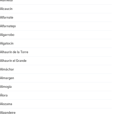
Alameda
Alcaucín
Alfarnate
Alfarnatejo
Algarrobo
Algatocín
Alhaurín de la Torre
Alhaurín el Grande
Almáchar
Almargen
Almogía
Álora
Alozaina
Alpandeire