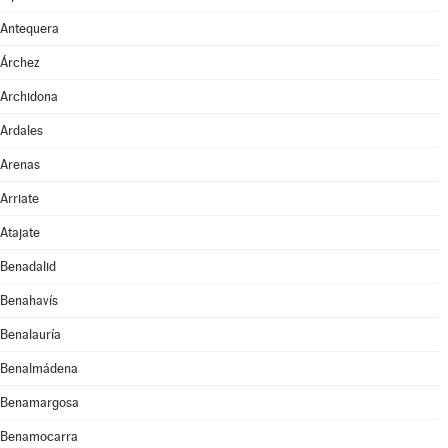
Antequera
Árchez
Archidona
Ardales
Arenas
Arriate
Atajate
Benadalid
Benahavís
Benalauría
Benalmádena
Benamargosa
Benamocarra