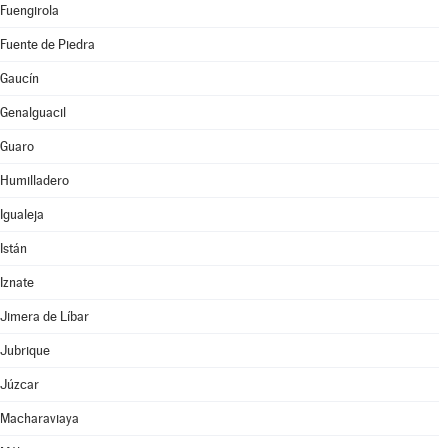
Fuengirola
Fuente de Piedra
Gaucín
Genalguacil
Guaro
Humilladero
Igualeja
Istán
Iznate
Jimera de Líbar
Jubrique
Júzcar
Macharaviaya