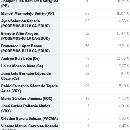
Joaquín Luis Ramírez Rodríguez
70
16,51 %
(PP)
Manuel Marmolejo Setién (PP)
68
16,04 %
Aydé Salomón Ganado
63
14,86 %
(PODEMOS-IU LV CA-EQUO)
Ernesto Alba Aragón
57
13,44 %
(PODEMOS-IU LV CA-EQUO)
Francisco López Baena
56
13,21 %
(PODEMOS-IU LV CA-EQUO)
Andrés Ruiz León (Cs)
47
11,08 %
Laura Moreno Incio (Cs)
41
9,67 %
José Luis Bernabé López de
39
9,2 %
Cózar (Cs)
Pablo Fernando Sáenz de Tejada
22
5,19 %
Ariza (VOX)
María Sánchez Jiménez (VOX)
18
4,25 %
José Carlos Pallarés Muñoz
17
4,01 %
(VOX)
Cristina García Salazar (PACMA)
7
1,65 %
Vicente Manuel Corrales Rosado
2
0,47 %