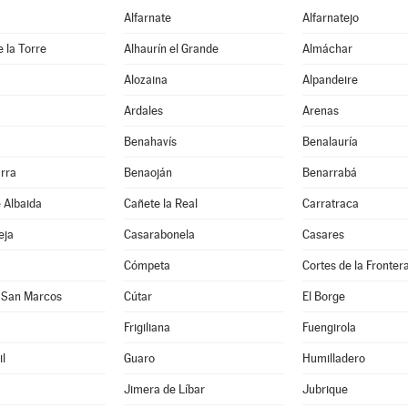
Alfarnate
Alfarnatejo
e la Torre
Alhaurín el Grande
Almáchar
Alozaina
Alpandeire
Ardales
Arenas
Benahavís
Benalauría
rra
Benaoján
Benarrabá
e Albaida
Cañete la Real
Carratraca
eja
Casarabonela
Casares
Cómpeta
Cortes de la Fronter
 San Marcos
Cútar
El Borge
Frigiliana
Fuengirola
l
Guaro
Humilladero
Jimera de Líbar
Jubrique