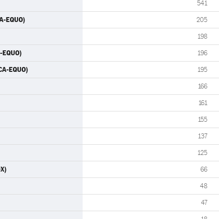
541
CA-EQUO)
205
198
A-EQUO)
196
 CA-EQUO)
195
166
161
155
137
125
OX)
66
48
47