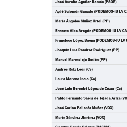
José Aurelio Aguilar Román (PSOE)
Aydé Salomón Ganado (PODEMOS-IU LV 
María Ángeles Muñoz Uriol (PP)
Ernesto Alba Aragón (PODEMOS-IU LV C
Francisco López Baena (PODEMOS-IU LV
Joaquín Luis Ramírez Rodríguez (PP)
Manuel Marmolejo Setién (PP)
Andrés Ruiz León (Cs)
Laura Moreno Incio (Cs)
José Luis Bernabé López de Cózar (Cs)
Pablo Fernando Sáenz de Tejada Ariza (V
José Carlos Pallarés Muñoz (VOX)
María Sánchez Jiménez (VOX)