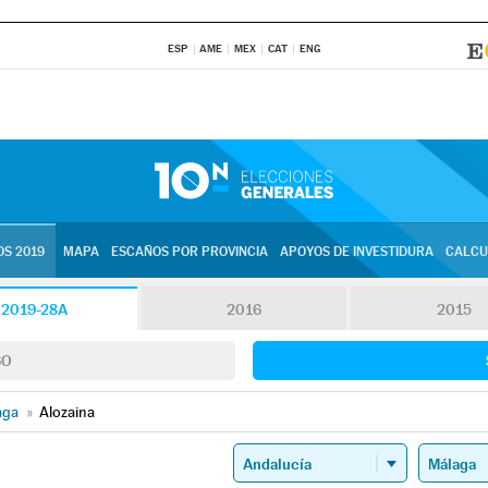
ESP
AME
MEX
CAT
ENG
S 2019
MAPA
ESCAÑOS POR PROVINCIA
APOYOS DE INVESTIDURA
CALCU
2019-28A
2016
2015
SO
aga
»
Alozaina