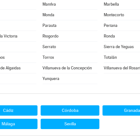
Manilva
Marbella
Monda
Montecorto
Parauta
Periana
la Victoria
Riogordo
Ronda
Serrato
Sierra de Yeguas
nos
Torrox
Totalán
 de Algaidas
Villanueva de la Concepción
Villanueva del Rosar
Yunquera
Cádiz
Córdoba
Granada
Málaga
Sevilla