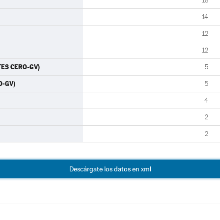
18
14
12
12
TES CERO-GV)
5
O-GV)
5
4
2
2
Descárgate los datos en xml