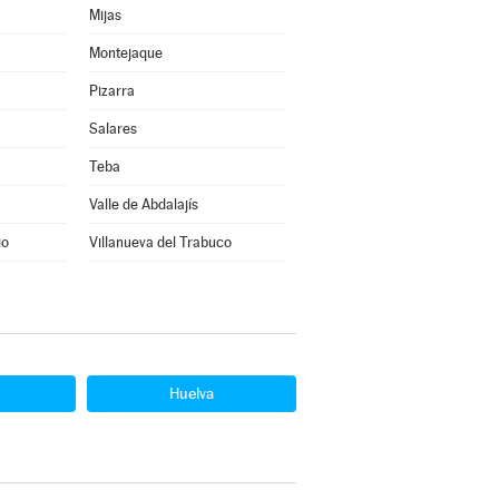
Mijas
Montejaque
Pizarra
Salares
Teba
Valle de Abdalajís
io
Villanueva del Trabuco
Huelva