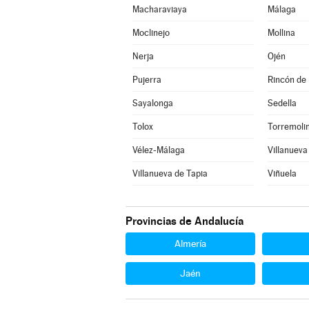
Macharaviaya
Málaga
Moclinejo
Mollina
Nerja
Ojén
Pujerra
Rincón de 
Sayalonga
Sedella
Tolox
Torremoli
Vélez-Málaga
Villanueva
Villanueva de Tapia
Viñuela
Provincias de Andalucía
Almería
Jaén