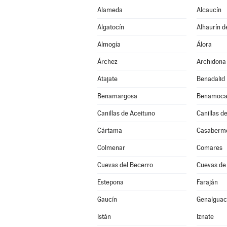
Alameda
Alcaucín
Algatocín
Alhaurín d
Almogía
Álora
Árchez
Archidona
Atajate
Benadalid
Benamargosa
Benamoca
Canillas de Aceituno
Canillas d
Cártama
Casaberm
Colmenar
Comares
Cuevas del Becerro
Cuevas de
Estepona
Faraján
Gaucín
Genalguaci
Istán
Iznate