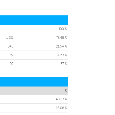
100 %
1.257
78,46 %
345
21,54 %
57
4,53 %
20
1,67 %
%
48,33 %
46,08 %