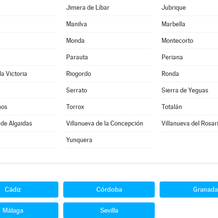
Jimera de Líbar
Jubrique
Manilva
Marbella
Monda
Montecorto
Parauta
Periana
la Victoria
Riogordo
Ronda
Serrato
Sierra de Yeguas
nos
Torrox
Totalán
 de Algaidas
Villanueva de la Concepción
Villanueva del Rosar
Yunquera
Cádiz
Córdoba
Granada
Málaga
Sevilla