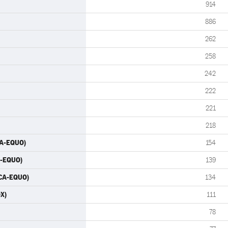
914
886
262
258
242
222
221
218
CA-EQUO)
154
A-EQUO)
139
 CA-EQUO)
134
OX)
111
78