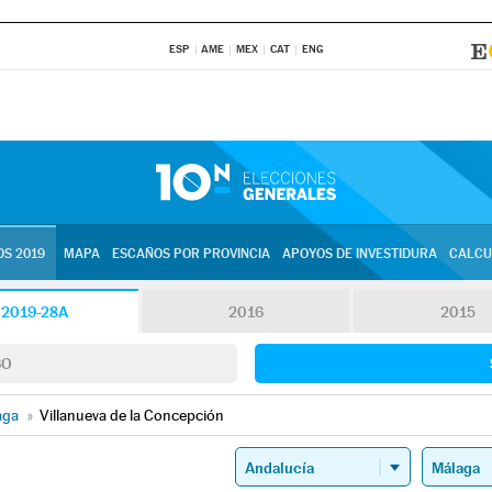
ESP
AME
MEX
CAT
ENG
S 2019
MAPA
ESCAÑOS POR PROVINCIA
APOYOS DE INVESTIDURA
CALCU
2019-28A
2016
2015
SO
aga
»
Villanueva de la Concepción