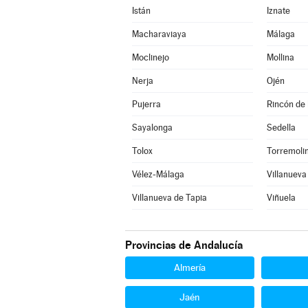
Istán
Iznate
Macharaviaya
Málaga
Moclinejo
Mollina
Nerja
Ojén
Pujerra
Rincón de 
Sayalonga
Sedella
Tolox
Torremoli
Vélez-Málaga
Villanueva
Villanueva de Tapia
Viñuela
Provincias de Andalucía
Almería
Jaén