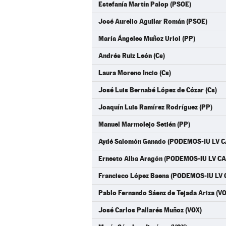
Estefanía Martín Palop (PSOE)
José Aurelio Aguilar Román (PSOE)
María Ángeles Muñoz Uriol (PP)
Andrés Ruiz León (Cs)
Laura Moreno Incio (Cs)
José Luis Bernabé López de Cózar (Cs)
Joaquín Luis Ramírez Rodríguez (PP)
Manuel Marmolejo Setién (PP)
Aydé Salomón Ganado (PODEMOS-IU LV 
Ernesto Alba Aragón (PODEMOS-IU LV C
Francisco López Baena (PODEMOS-IU LV
Pablo Fernando Sáenz de Tejada Ariza (V
José Carlos Pallarés Muñoz (VOX)