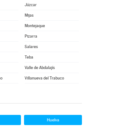
Júzcar
Mijas
Montejaque
Pizarra
Salares
Teba
Valle de Abdalajís
io
Villanueva del Trabuco
Huelva