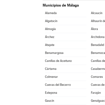
Municipios de Málaga
Alameda
Alcaucín
Algatocín
Alhaurín d
Almogía
Álora
Árchez
Archidona
Atajate
Benadalid
Benamargosa
Benamoca
Canillas de Aceituno
Canillas d
Cártama
Casaberm
Colmenar
Comares
Cuevas del Becerro
Cuevas de
Estepona
Faraján
Gaucín
Genalguaci