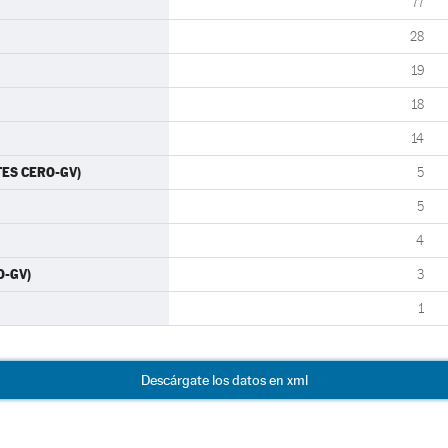
77
28
19
18
14
TES CERO-GV)
5
5
4
O-GV)
3
1
Descárgate los datos en xml