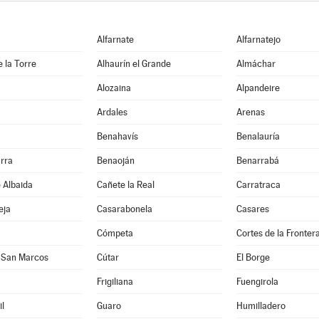
Alfarnate
Alfarnatejo
e la Torre
Alhaurín el Grande
Almáchar
Alozaina
Alpandeire
Ardales
Arenas
Benahavís
Benalauría
rra
Benaoján
Benarrabá
e Albaida
Cañete la Real
Carratraca
eja
Casarabonela
Casares
Cómpeta
Cortes de la Fronter
 San Marcos
Cútar
El Borge
Frigiliana
Fuengirola
l
Guaro
Humilladero