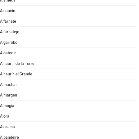
Alameda
Alcaucín
Alfarnate
Alfarnatejo
Algarrobo
Algatocín
Alhaurín de la Torre
Alhaurín el Grande
Almáchar
Almargen
Almogía
Álora
Alozaina
Alpandeire