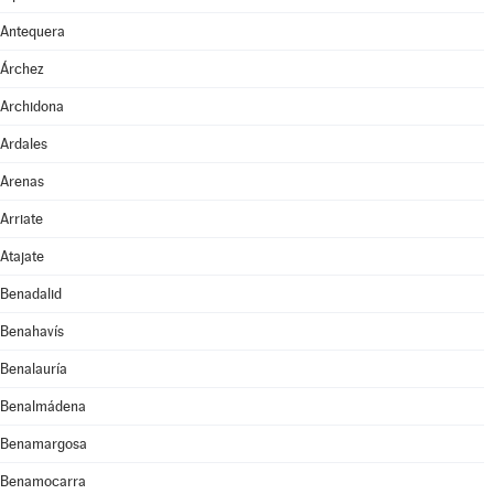
Antequera
Árchez
Archidona
Ardales
Arenas
Arriate
Atajate
Benadalid
Benahavís
Benalauría
Benalmádena
Benamargosa
Benamocarra