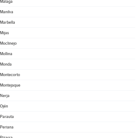
Málaga
Manilva
Marbella
Mijas
Moclinejo
Mollina
Monda
Montecorto
Montejaque
Nerja
Ojén
Parauta
Periana
Pizarra