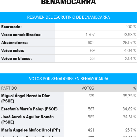
BENAMOCARRA
RESUMEN DEL ESCRUTINIO DE BENAMOCARRA
Escrutado:
100 %
Votos contabilizados:
1.707
73,93 %
Abstenciones:
602
26,07 %
Votos nulos:
69
4,04 %
Votos en blanco:
33
2,01 %
VOTOS POR SENADORES EN BENAMOCARRA
PARTIDO
VOTOS
%
Miguel Ángel Heredia Díaz
579
35,35 %
(PSOE)
Estefanía Martín Palop (PSOE)
567
34,62 %
José Aurelio Aguilar Román
562
34,31 %
(PSOE)
María Ángeles Muñoz Uriol (PP)
421
25,7 %