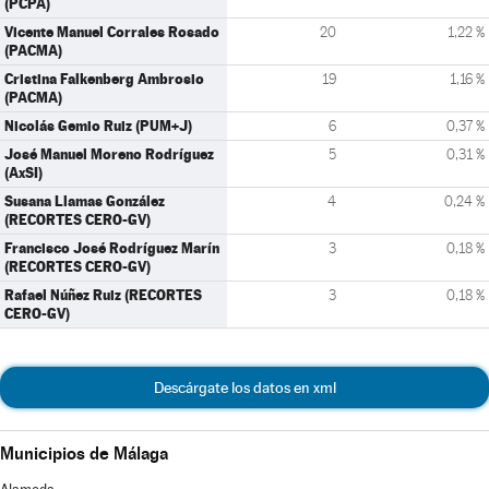
(PCPA)
Vicente Manuel Corrales Rosado
20
1,22 %
(PACMA)
Cristina Falkenberg Ambrosio
19
1,16 %
(PACMA)
Nicolás Gemio Ruiz (PUM+J)
6
0,37 %
José Manuel Moreno Rodríguez
5
0,31 %
(AxSI)
Susana Llamas González
4
0,24 %
(RECORTES CERO-GV)
Francisco José Rodríguez Marín
3
0,18 %
(RECORTES CERO-GV)
Rafael Núñez Ruiz (RECORTES
3
0,18 %
CERO-GV)
Descárgate los datos en xml
Municipios de Málaga