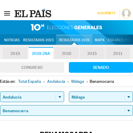
SUSCRÍBETE
10N | Eleccion
NOTICIAS
RESULTADOS 2023
RESULTADOS 2019
MAPA
ESCAÑOS POR 
2019
2019-28A
2016
2015
2011
CONGRESO
SENADO
Estás en:
Total España
»
Andalucía
»
Málaga
»
Benamocarra