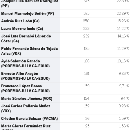
Joaquín Luis Ramírez Rodríguez
375
22,89 %
(PP)
Manuel Marmolejo Setién (PP)
375
22,89 %
Andrés Ruiz León (Cs)
250
15,26 %
Laura Moreno Incio (Cs)
233
14,22 %
José Luis Bernabé López de
232
14,16 %
Cózar (Cs)
Pablo Fernando Sáenz de Tejada
185
11,29 %
Ariza (VOX)
Aydé Salomón Ganado
166
10,13 %
(PODEMOS-IU LV CA-EQUO)
Ernesto Alba Aragón
161
9,83 %
(PODEMOS-IU LV CA-EQUO)
Francisco López Baena
159
9,71 %
(PODEMOS-IU LV CA-EQUO)
María Sánchez Jiménez (VOX)
154
9,4 %
José Carlos Pallarés Muñoz
152
9,28 %
(VOX)
Cristina García Salazar (PACMA)
26
1,59 %
María Gloria Fernández Ruiz
25
1,53 %