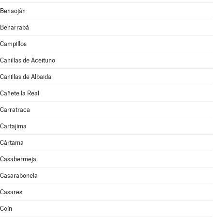
Benaoján
Benarrabá
Campillos
Canillas de Aceituno
Canillas de Albaida
Cañete la Real
Carratraca
Cartajima
Cártama
Casabermeja
Casarabonela
Casares
Coín