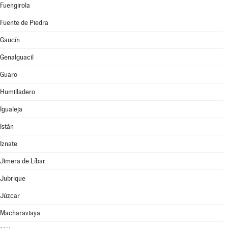
Fuengirola
Fuente de Piedra
Gaucín
Genalguacil
Guaro
Humilladero
Igualeja
Istán
Iznate
Jimera de Líbar
Jubrique
Júzcar
Macharaviaya