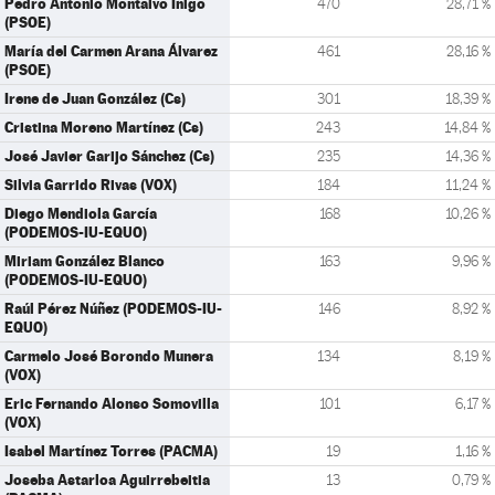
Pedro Antonio Montalvo Íñigo
470
28,71 %
(PSOE)
María del Carmen Arana Álvarez
461
28,16 %
(PSOE)
Irene de Juan González (Cs)
301
18,39 %
Cristina Moreno Martínez (Cs)
243
14,84 %
José Javier Garijo Sánchez (Cs)
235
14,36 %
Silvia Garrido Rivas (VOX)
184
11,24 %
Diego Mendiola García
168
10,26 %
(PODEMOS-IU-EQUO)
Miriam González Blanco
163
9,96 %
(PODEMOS-IU-EQUO)
Raúl Pérez Núñez (PODEMOS-IU-
146
8,92 %
EQUO)
Carmelo José Borondo Munera
134
8,19 %
(VOX)
Eric Fernando Alonso Somovilla
101
6,17 %
(VOX)
Isabel Martínez Torres (PACMA)
19
1,16 %
Joseba Astarloa Aguirrebeitia
13
0,79 %