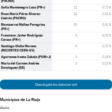
(PACMA)
Sofía Montenegro Leza (PR+)
12
0,73 %
Rosa María Pérez Álvarez-
10
0,61 %
Cedrón (PACMA)
Montserrat Mallen Peregrina
10
0,61 %
(PR+)
Francisco Javier Rodríguez
9
0,55 %
Carazo (PR+)
Santiago Olalla Moreno
6
0,37 %
(RECORTES CERO-GV)
Agurtzane Iraeta Zabala (PUM+J)
3
0,18 %
María del Carmen Andrés
2
0,12 %
Domínguez (EB)
Descárgate los datos en xml
Municipios de La Rioja
Ábalos