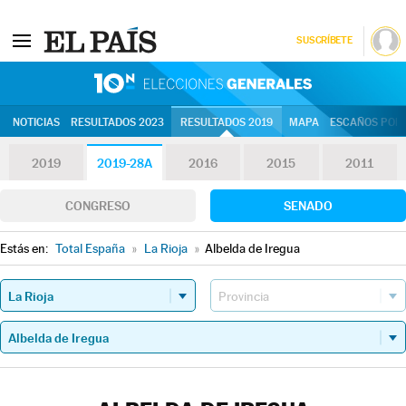
SUSCRÍBETE
10N | Eleccion
NOTICIAS
RESULTADOS 2023
RESULTADOS 2019
MAPA
ESCAÑOS POR 
2019
2019-28A
2016
2015
2011
CONGRESO
SENADO
Estás en:
Total España
»
La Rioja
»
Albelda de Iregua