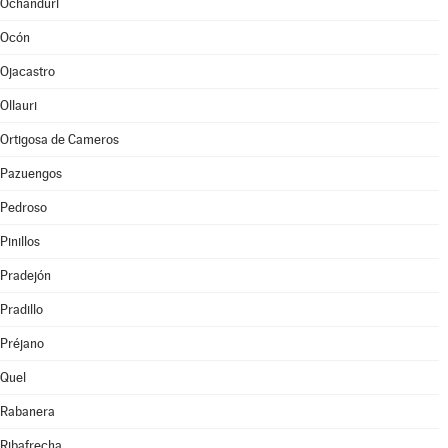
Ochánduri
Ocón
Ojacastro
Ollauri
Ortigosa de Cameros
Pazuengos
Pedroso
Pinillos
Pradejón
Pradillo
Préjano
Quel
Rabanera
Ribafrecha