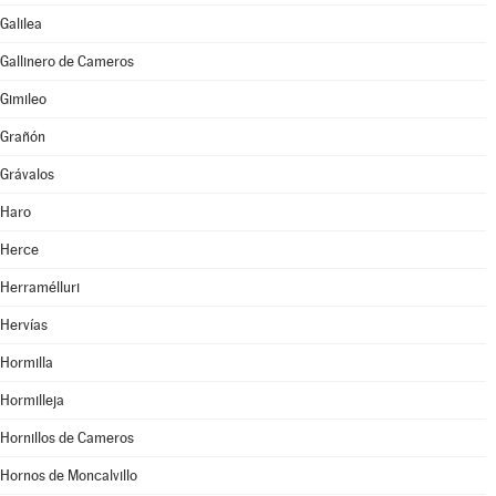
Galilea
Gallinero de Cameros
Gimileo
Grañón
Grávalos
Haro
Herce
Herramélluri
Hervías
Hormilla
Hormilleja
Hornillos de Cameros
Hornos de Moncalvillo