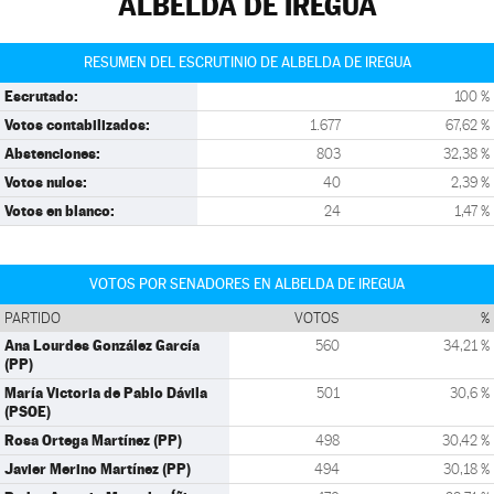
ALBELDA DE IREGUA
RESUMEN DEL ESCRUTINIO DE ALBELDA DE IREGUA
Escrutado:
100 %
Votos contabilizados:
1.677
67,62 %
Abstenciones:
803
32,38 %
Votos nulos:
40
2,39 %
Votos en blanco:
24
1,47 %
VOTOS POR SENADORES EN ALBELDA DE IREGUA
PARTIDO
VOTOS
%
Ana Lourdes González García
560
34,21 %
(PP)
María Victoria de Pablo Dávila
501
30,6 %
(PSOE)
Rosa Ortega Martínez (PP)
498
30,42 %
Javier Merino Martínez (PP)
494
30,18 %