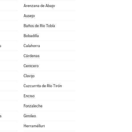
Arenzana de Abajo
Ausejo
Baños de Río Tobía
Bobadilla
s
Calahorra
Cárdenas
Cenicero
Clavijo
Cuzcurrita de Río Tirón
Enciso
Fonzaleche
s
Gimileo
Herramélluri