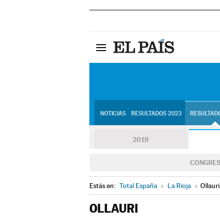
NOTICIAS
RESULTADOS 2023
RESULTADO
2019
CONGRE
Estás en:
Total España
»
La Rioja
»
Ollauri
OLLAURI