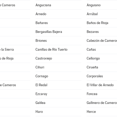
e Cameros
Anguciana
Anguiano
Arnedo
Arrúbal
Bañares
Baños de Rioja
Bergasillas Bajera
Bezares
Briones
Cabezón de Camero
 la Sierra
Canillas de Río Tuerto
Cañas
 de Rioja
Castroviejo
Cellorigo
Cihuri
Cirueña
Cornago
Corporales
 de Cameros
El Redal
El Villar de Arnedo
Ezcaray
Foncea
Galilea
Gallinero de Camero
Haro
Herce