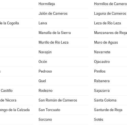
Hormilleja
Hornillos de Camero
Jalón de Cameros
Laguna de Cameros
e la Cogolla
Leiva
Leza de Río Leza
Mansilla de la Sierra
Manzanares de Rioj
Murillo de Río Leza
Muro de Aguas
Navajún
Navarrete
Ocón
Ojacastro
s
Pedroso
Pinillos
Quel
Rabanera
Castillo
Rodezno
Sajazarra
 de Yécora
San Román de Cameros
Santa Coloma
ingo de la Calzada
San Torcuato
Santurde de Rioja
Sorzano
Sotés