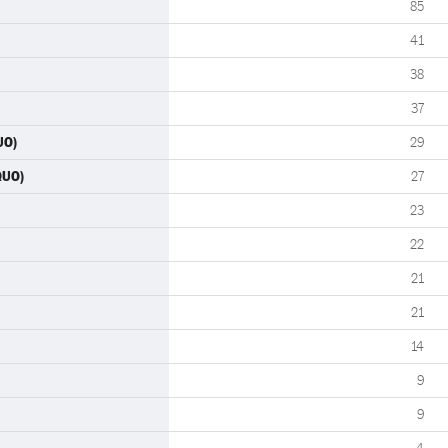
85
41
38
37
UO)
29
QUO)
27
23
22
21
21
14
9
9