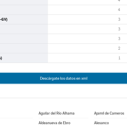
4
4
-GV)
3
3
3
2
A)
1
Descárgate los datos en xml
Aguilar del Río Alhama
Ajamil de Cameros
Aldeanueva de Ebro
Alesanco