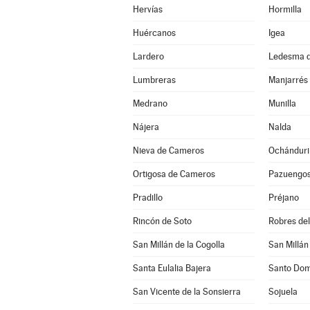
Hervías
Hormilla
Huércanos
Igea
Lardero
Ledesma d
Lumbreras
Manjarrés
Medrano
Munilla
Nájera
Nalda
Nieva de Cameros
Ochánduri
Ortigosa de Cameros
Pazuengo
Pradillo
Préjano
Rincón de Soto
Robres del 
San Millán de la Cogolla
San Millán
Santa Eulalia Bajera
Santo Dom
San Vicente de la Sonsierra
Sojuela