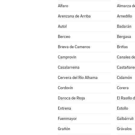
Alfaro
Almarza d
Arenzana de Arriba
Arnedillo
Autol
Badarán
Berceo
Bergasa
Brieva de Cameros
Briñas
Camprovín
Canales de
Casalarreina
Castañares
Cervera del Río Alhama
Cidamón
Cordovín
Corera
Daroca de Rioja
El Rasillo
Entrena
Estollo
Fuenmayor
Galbárruli
Grañón
Grávalos