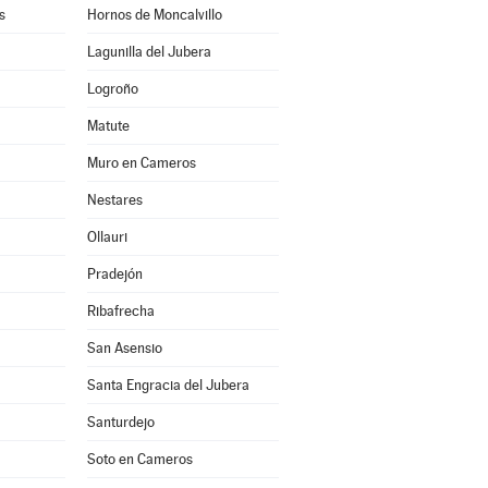
s
Hornos de Moncalvillo
Lagunilla del Jubera
Logroño
a
Matute
Muro en Cameros
Nestares
Ollauri
Pradejón
Ribafrecha
San Asensio
Santa Engracia del Jubera
Santurdejo
Soto en Cameros