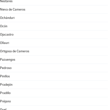
Nestares
Nieva de Cameros
Ochánduri
Ocón
Ojacastro
Ollauri
Ortigosa de Cameros
Pazuengos
Pedroso
Pinillos
Pradejón
Pradillo
Préjano
Quel