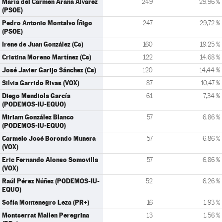
María del Carmen Arana Álvarez
249
29,96 %
(PSOE)
Pedro Antonio Montalvo Íñigo
247
29,72 %
(PSOE)
Irene de Juan González (Cs)
160
19,25 %
Cristina Moreno Martínez (Cs)
122
14,68 %
José Javier Garijo Sánchez (Cs)
120
14,44 %
Silvia Garrido Rivas (VOX)
87
10,47 %
Diego Mendiola García
61
7,34 %
(PODEMOS-IU-EQUO)
Miriam González Blanco
57
6,86 %
(PODEMOS-IU-EQUO)
Carmelo José Borondo Munera
57
6,86 %
(VOX)
Eric Fernando Alonso Somovilla
57
6,86 %
(VOX)
Raúl Pérez Núñez (PODEMOS-IU-
52
6,26 %
EQUO)
Sofía Montenegro Leza (PR+)
16
1,93 %
Montserrat Mallen Peregrina
13
1,56 %