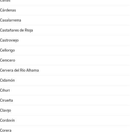
Cañas
Cárdenas
Casalarreina
Castañares de Rioja
Castroviejo
Cellorigo
Cenicero
Cervera del Río Alhama
Cidamón
Cihuri
Cirueña
Clavijo
Cordovín
Corera