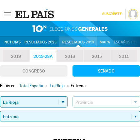
SUSCRÍBETE
10N | Eleccion
NOTICIAS
RESULTADOS 2023
RESULTADOS 2019
MAPA
ESCAÑOS POR 
2019
2019-28A
2016
2015
2011
CONGRESO
SENADO
Estás en:
Total España
»
La Rioja
»
Entrena