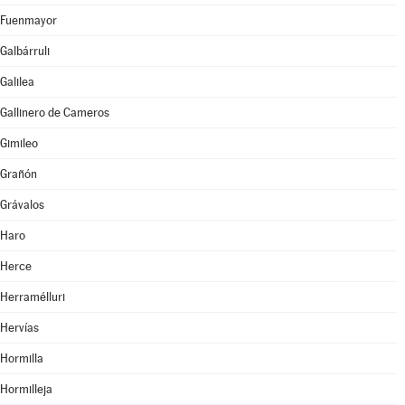
Fuenmayor
Galbárruli
Galilea
Gallinero de Cameros
Gimileo
Grañón
Grávalos
Haro
Herce
Herramélluri
Hervías
Hormilla
Hormilleja