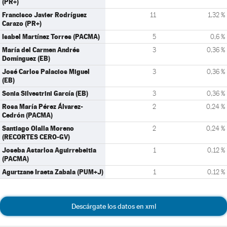
(PR+)
Francisco Javier Rodríguez
11
1,32 %
Carazo (PR+)
Isabel Martínez Torres (PACMA)
5
0,6 %
María del Carmen Andrés
3
0,36 %
Domínguez (EB)
José Carlos Palacios Miguel
3
0,36 %
(EB)
Sonia Silvestrini García (EB)
3
0,36 %
Rosa María Pérez Álvarez-
2
0,24 %
Cedrón (PACMA)
Santiago Olalla Moreno
2
0,24 %
(RECORTES CERO-GV)
Joseba Astarloa Aguirrebeitia
1
0,12 %
(PACMA)
Agurtzane Iraeta Zabala (PUM+J)
1
0,12 %
Descárgate los datos en xml