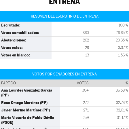
ENTRENA
RESUMEN DEL ESCRUTINIO DE ENTRENA
Escrutado:
100 %
Votos contabilizados:
860
76,65 %
Abstenciones:
262
23,35 %
Votos nulos:
29
3,37 %
Votos en blanco:
13
1,56 %
VOTOS POR SENADORES EN ENTRENA
PARTIDO
VOTOS
%
Ana Lourdes González García
304
36,58 %
(PP)
Rosa Ortega Martínez (PP)
272
32,73 %
Javier Merino Martínez (PP)
271
32,61 %
María Victoria de Pablo Dávila
259
31,17 %
(PSOE)