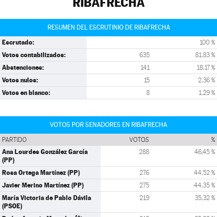
RIBAFRECHA
RESUMEN DEL ESCRUTINIO DE RIBAFRECHA
Escrutado:
100 %
Votos contabilizados:
635
81,83 %
Abstenciones:
141
18,17 %
Votos nulos:
15
2,36 %
Votos en blanco:
8
1,29 %
VOTOS POR SENADORES EN RIBAFRECHA
PARTIDO
VOTOS
%
Ana Lourdes González García
288
46,45 %
(PP)
Rosa Ortega Martínez (PP)
276
44,52 %
Javier Merino Martínez (PP)
275
44,35 %
María Victoria de Pablo Dávila
219
35,32 %
(PSOE)