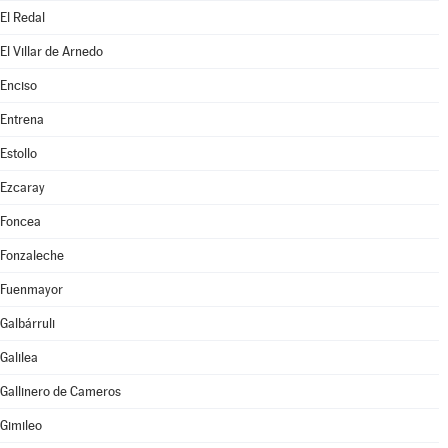
El Redal
El Villar de Arnedo
Enciso
Entrena
Estollo
Ezcaray
Foncea
Fonzaleche
Fuenmayor
Galbárruli
Galilea
Gallinero de Cameros
Gimileo