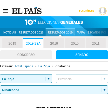
SUSCRÍBETE
10N | Eleccion
NOTICIAS
RESULTADOS 2023
RESULTADOS 2019
MAPA
ESCAÑOS POR 
2019
2019-28A
2016
2015
2011
CONGRESO
SENADO
Estás en:
Total España
»
La Rioja
»
Ribafrecha