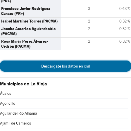
(PR+)
Francisco Javier Rodríguez
3
0,48 %
Carazo (PR+)
Isabel Martínez Torres (PACMA)
2
0,32 %
Joseba Astarloa Aguirrebeitia
2
0,32 %
(PACMA)
Rosa María Pérez Álvarez-
2
0,32 %
Cedrón (PACMA)
Descárgate los datos en xml
Municipios de La Rioja
Ábalos
Agoncillo
Aguilar del Río Alhama
Ajamil de Cameros