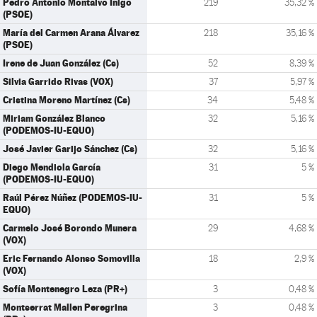
Pedro Antonio Montalvo Íñigo
219
35,32 %
(PSOE)
María del Carmen Arana Álvarez
218
35,16 %
(PSOE)
Irene de Juan González (Cs)
52
8,39 %
Silvia Garrido Rivas (VOX)
37
5,97 %
Cristina Moreno Martínez (Cs)
34
5,48 %
Miriam González Blanco
32
5,16 %
(PODEMOS-IU-EQUO)
José Javier Garijo Sánchez (Cs)
32
5,16 %
Diego Mendiola García
31
5 %
(PODEMOS-IU-EQUO)
Raúl Pérez Núñez (PODEMOS-IU-
31
5 %
EQUO)
Carmelo José Borondo Munera
29
4,68 %
(VOX)
Eric Fernando Alonso Somovilla
18
2,9 %
(VOX)
Sofía Montenegro Leza (PR+)
3
0,48 %
Montserrat Mallen Peregrina
3
0,48 %