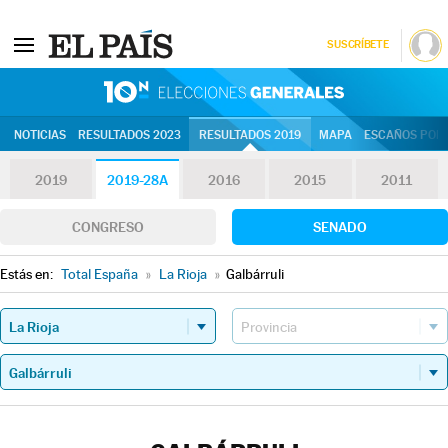
SUSCRÍBETE
10N | Eleccion
NOTICIAS
RESULTADOS 2023
RESULTADOS 2019
MAPA
ESCAÑOS POR 
2019
2019-28A
2016
2015
2011
CONGRESO
SENADO
Estás en:
Total España
»
La Rioja
»
Galbárruli