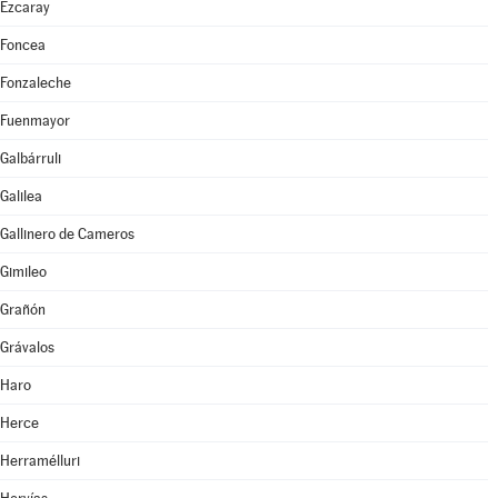
Ezcaray
Foncea
Fonzaleche
Fuenmayor
Galbárruli
Galilea
Gallinero de Cameros
Gimileo
Grañón
Grávalos
Haro
Herce
Herramélluri