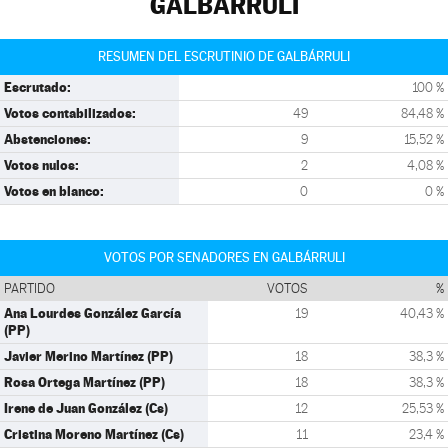
GALBÁRRULI
RESUMEN DEL ESCRUTINIO DE GALBÁRRULI
Escrutado:
100 %
Votos contabilizados:
49
84,48 %
Abstenciones:
9
15,52 %
Votos nulos:
2
4,08 %
Votos en blanco:
0
0 %
VOTOS POR SENADORES EN GALBÁRRULI
PARTIDO
VOTOS
%
Ana Lourdes González García
19
40,43 %
(PP)
Javier Merino Martínez (PP)
18
38,3 %
Rosa Ortega Martínez (PP)
18
38,3 %
Irene de Juan González (Cs)
12
25,53 %
Cristina Moreno Martínez (Cs)
11
23,4 %