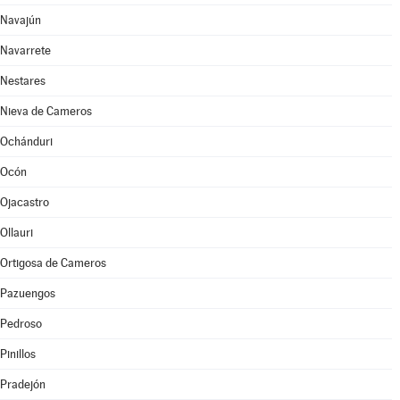
Navajún
Navarrete
Nestares
Nieva de Cameros
Ochánduri
Ocón
Ojacastro
Ollauri
Ortigosa de Cameros
Pazuengos
Pedroso
Pinillos
Pradejón