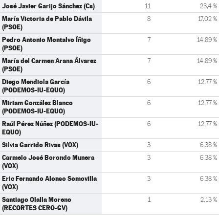
José Javier Garijo Sánchez (Cs)
11
23,4 %
María Victoria de Pablo Dávila
8
17,02 %
(PSOE)
Pedro Antonio Montalvo Íñigo
7
14,89 %
(PSOE)
María del Carmen Arana Álvarez
7
14,89 %
(PSOE)
Diego Mendiola García
6
12,77 %
(PODEMOS-IU-EQUO)
Miriam González Blanco
6
12,77 %
(PODEMOS-IU-EQUO)
Raúl Pérez Núñez (PODEMOS-IU-
6
12,77 %
EQUO)
Silvia Garrido Rivas (VOX)
3
6,38 %
Carmelo José Borondo Munera
3
6,38 %
(VOX)
Eric Fernando Alonso Somovilla
3
6,38 %
(VOX)
Santiago Olalla Moreno
1
2,13 %
(RECORTES CERO-GV)