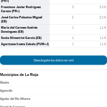
(PR+)
Francisco Javier Rodríguez
3
3,3 %
Carazo (PR+)
José Carlos Palacios Miguel
2
2,2 %
(EB)
María del Carmen Andrés
1
1,1 %
Domínguez (EB)
Sonia Silvestrini García (EB)
1
1,1 %
Agurtzane Iraeta Zabala (PUM+J)
1
1,1 %
Descárgate los datos en xml
Municipios de La Rioja
Ábalos
Agoncillo
Aguilar del Río Alhama
Ajamil de Cameros