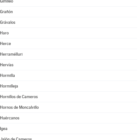
Gimileo
Grañón
Grávalos
Haro
Herce
Herramélluri
Hervías
Hormilla
Hormilleja
Hornillos de Cameros
Hornos de Moncalvillo
Huércanos
Igea
Jalón de Cameros