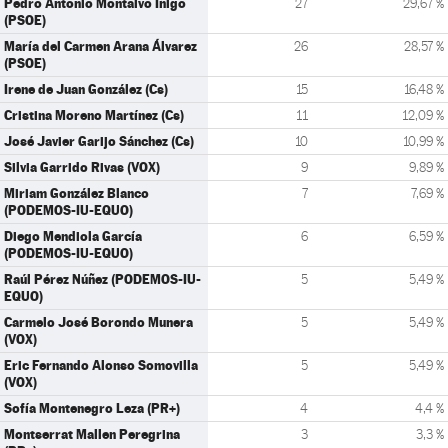
Pedro Antonio Montalvo Íñigo
27
29,67 %
(PSOE)
María del Carmen Arana Álvarez
26
28,57 %
(PSOE)
Irene de Juan González (Cs)
15
16,48 %
Cristina Moreno Martínez (Cs)
11
12,09 %
José Javier Garijo Sánchez (Cs)
10
10,99 %
Silvia Garrido Rivas (VOX)
9
9,89 %
Miriam González Blanco
7
7,69 %
(PODEMOS-IU-EQUO)
Diego Mendiola García
6
6,59 %
(PODEMOS-IU-EQUO)
Raúl Pérez Núñez (PODEMOS-IU-
5
5,49 %
EQUO)
Carmelo José Borondo Munera
5
5,49 %
(VOX)
Eric Fernando Alonso Somovilla
5
5,49 %
(VOX)
Sofía Montenegro Leza (PR+)
4
4,4 %
Montserrat Mallen Peregrina
3
3,3 %