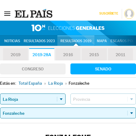
SUSCRÍBETE
10N | Eleccion
NOTICIAS
RESULTADOS 2023
RESULTADOS 2019
MAPA
ESCAÑOS POR 
2019
2019-28A
2016
2015
2011
CONGRESO
SENADO
Estás en:
Total España
»
La Rioja
»
Fonzaleche