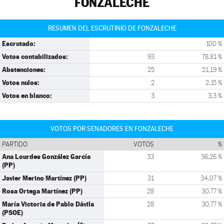
FONZALECHE
RESUMEN DEL ESCRUTINIO DE FONZALECHE
Escrutado:
100 %
Votos contabilizados:
93
78,81 %
Abstenciones:
25
21,19 %
Votos nulos:
2
2,15 %
Votos en blanco:
3
3,3 %
VOTOS POR SENADORES EN FONZALECHE
PARTIDO
VOTOS
%
Ana Lourdes González García
33
36,26 %
(PP)
Javier Merino Martínez (PP)
31
34,07 %
Rosa Ortega Martínez (PP)
28
30,77 %
María Victoria de Pablo Dávila
28
30,77 %
(PSOE)