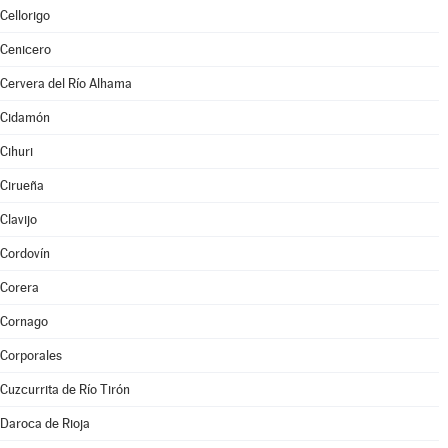
Cellorigo
Cenicero
Cervera del Río Alhama
Cidamón
Cihuri
Cirueña
Clavijo
Cordovín
Corera
Cornago
Corporales
Cuzcurrita de Río Tirón
Daroca de Rioja