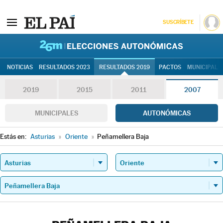
SUSCRÍBETE
26M | Elec
NOTICIAS
RESULTADOS 2023
RESULTADOS 2019
PACTOS
MUNICIPALE
2019
2015
2011
2007
MUNICIPALES
AUTONÓMICAS
Estás en:
Asturias
»
Oriente
»
Peñamellera Baja