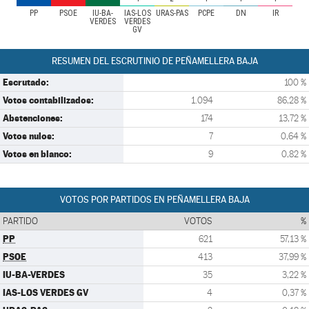
PP
PSOE
IU-BA-
IAS-LOS
URAS-PAS
PCPE
DN
IR
VERDES
VERDES
GV
RESUMEN DEL ESCRUTINIO DE PEÑAMELLERA BAJA
Escrutado:
100 %
Votos contabilizados:
1.094
86,28 %
Abstenciones:
174
13,72 %
Votos nulos:
7
0,64 %
Votos en blanco:
9
0,82 %
VOTOS POR PARTIDOS EN PEÑAMELLERA BAJA
PARTIDO
VOTOS
%
PP
621
57,13 %
PSOE
413
37,99 %
IU-BA-VERDES
35
3,22 %
IAS-LOS VERDES GV
4
0,37 %