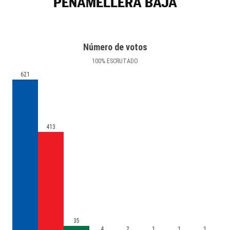
PEÑAMELLERA BAJA
Número de votos
100
%
ESCRUTADO
621
413
35
4
2
1
1
1