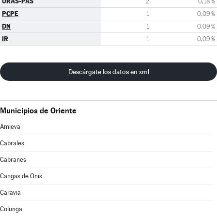
URAS-PAS
2
0,18 %
PCPE
1
0,09 %
DN
1
0,09 %
IR
1
0,09 %
Descárgate los datos en xml
Municipios de Oriente
Amieva
Cabrales
Cabranes
Cangas de Onís
Caravia
Colunga