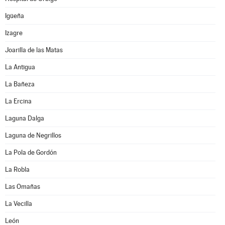
Igüeña
Izagre
Joarilla de las Matas
La Antigua
La Bañeza
La Ercina
Laguna Dalga
Laguna de Negrillos
La Pola de Gordón
La Robla
Las Omañas
La Vecilla
León