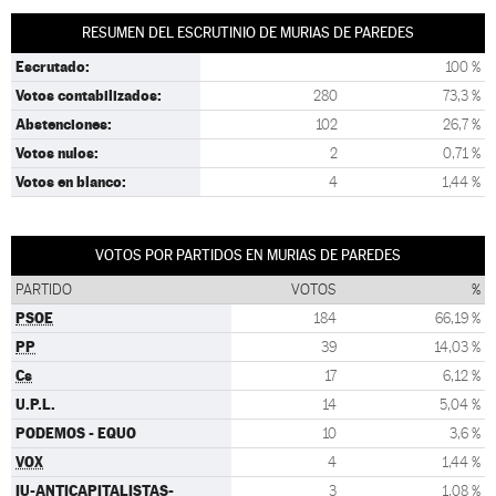
RESUMEN DEL ESCRUTINIO DE MURIAS DE PAREDES
Escrutado:
100 %
Votos contabilizados:
280
73,3 %
Abstenciones:
102
26,7 %
Votos nulos:
2
0,71 %
Votos en blanco:
4
1,44 %
VOTOS POR PARTIDOS EN MURIAS DE PAREDES
PARTIDO
VOTOS
%
PSOE
184
66,19 %
PP
39
14,03 %
Cs
17
6,12 %
U.P.L.
14
5,04 %
PODEMOS - EQUO
10
3,6 %
VOX
4
1,44 %
IU-ANTICAPITALISTAS-
3
1,08 %