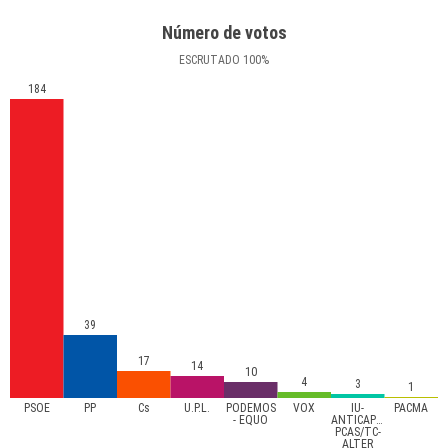
Número de votos
ESCRUTADO
100
%
184
39
17
14
10
4
3
1
PSOE
PP
Cs
U.P.L.
PODEMOS
VOX
IU-
PACMA
- EQUO
ANTICAPITALISTAS-
PCAS/TC-
ALTER