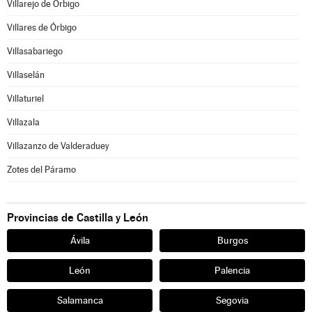
Villarejo de Órbigo
Villares de Órbigo
Villasabariego
Villaselán
Villaturiel
Villazala
Villazanzo de Valderaduey
Zotes del Páramo
Provincias de Castilla y León
Ávila
Burgos
León
Palencia
Salamanca
Segovia