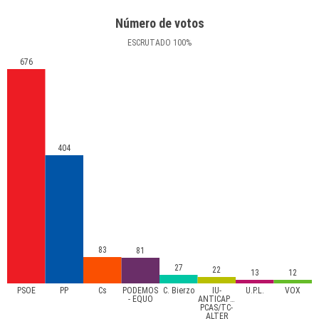
Número de votos
ESCRUTADO
100
%
676
404
83
81
27
22
13
12
PSOE
PP
Cs
PODEMOS
C. Bierzo
IU-
U.P.L.
VOX
- EQUO
ANTICAPITALISTAS-
PCAS/TC-
ALTER