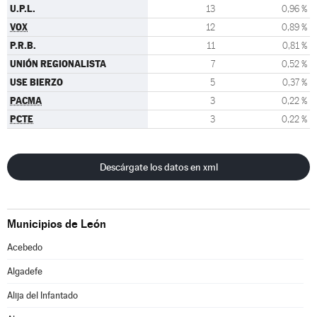
U.P.L.
13
0,96 %
VOX
12
0,89 %
P.R.B.
11
0,81 %
UNIÓN REGIONALISTA
7
0,52 %
USE BIERZO
5
0,37 %
PACMA
3
0,22 %
PCTE
3
0,22 %
Descárgate los datos en xml
Municipios de León
Acebedo
Algadefe
Alija del Infantado