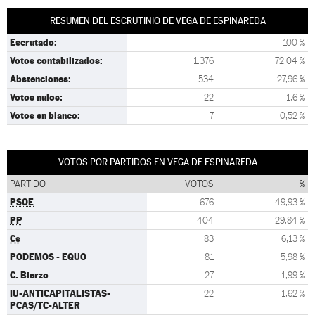
RESUMEN DEL ESCRUTINIO DE VEGA DE ESPINAREDA
Escrutado:
100 %
Votos contabilizados:
1.376
72,04 %
Abstenciones:
534
27,96 %
Votos nulos:
22
1,6 %
Votos en blanco:
7
0,52 %
VOTOS POR PARTIDOS EN VEGA DE ESPINAREDA
PARTIDO
VOTOS
%
PSOE
676
49,93 %
PP
404
29,84 %
Cs
83
6,13 %
PODEMOS - EQUO
81
5,98 %
C. Bierzo
27
1,99 %
IU-ANTICAPITALISTAS-
22
1,62 %
PCAS/TC-ALTER