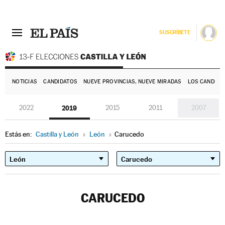
SUSCRÍBETE
E
NOTICIAS
CANDIDATOS
NUEVE PROVINCIAS, NUEVE MIRADAS
LOS CANDIDA
2022
2019
2015
2011
2007
Estás en:
Castilla y León
»
León
»
Carucedo
CARUCEDO