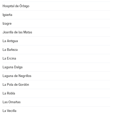
Hospital de Órbigo
Igüeña
Izagre
Joarilla de las Matas
La Antigua
La Bañeza
La Ercina
Laguna Dalga
Laguna de Negrillos
La Pola de Gordón
La Robla
Las Omañas
La Vecilla