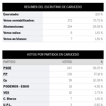
RESUMEN DEL ESCRUTINIO DE CARUCEDO
Escrutado:
100 %
Votos contabilizados:
372
70,72 %
Abstenciones:
154
29,28 %
Votos nulos:
6
1,61 %
Votos en blanco:
7
1,91 %
VOTOS POR PARTIDOS EN CARUCEDO
PARTIDO
VOTOS
%
PSOE
140
38,25 %
PP
136
37,16 %
Cs
38
10,38 %
PODEMOS - EQUO
18
4,92 %
VOX
10
2,73 %
C. Bierzo
7
1,91 %
U.P.L.
3
0,82 %