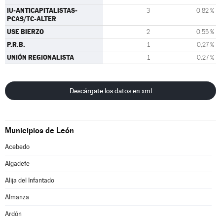
IU-ANTICAPITALISTAS-
3
0,82 %
PCAS/TC-ALTER
USE BIERZO
2
0,55 %
P.R.B.
1
0,27 %
UNIÓN REGIONALISTA
1
0,27 %
Descárgate los datos en xml
Municipios de León
Acebedo
Algadefe
Alija del Infantado
Almanza
Ardón