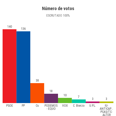
Número de votos
ESCRUTADO
100
%
140
136
38
18
10
7
3
3
PSOE
PP
Cs
PODEMOS
VOX
C. Bierzo
U.P.L.
IU-
- EQUO
ANTICAPITA
PCAS/TC-
ALTER