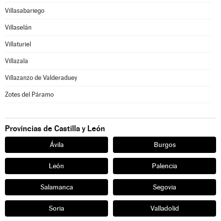
Villasabariego
Villaselán
Villaturiel
Villazala
Villazanzo de Valderaduey
Zotes del Páramo
Provincias de Castilla y León
Ávila
Burgos
León
Palencia
Salamanca
Segovia
Soria
Valladolid