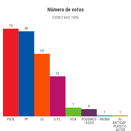
Número de votos
ESCRUTADO
100
%
70
68
50
32
7
6
1
1
PSOE
PP
Cs
U.P.L.
VOX
PODEMOS
PACMA
IU-
- EQUO
ANTICAPITA
PCAS/TC-
ALTER