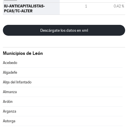
IU-ANTICAPITALISTAS-
1
0,42 %
PCAS/TC-ALTER
Descárgate los datos en xml
Municipios de León
Acebedo
Algadefe
Alija del Infantado
Almanza
Ardón
Arganza
Astorga