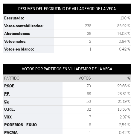
RESUMEN DEL ESCRUTINIO DE VILLADEMOR DE LA VEGA
Escrutado:
100 %
Votos contabilizados:
238
85,92 %
Abstenciones:
39
14,08 %
Votos nulos:
2
0,84 %
Votos en blanco:
1
0,42 %
VOTOS POR PARTIDOS EN VILLADEMOR DE LA VEGA
PARTIDO
VOTOS
%
PSOE
70
29,66 %
PP
68
28,81 %
Cs
50
21,19 %
U.P.L.
32
13,56 %
VOX
7
2,97 %
PODEMOS - EQUO
6
2,54 %
PACMA
1
0,42 %