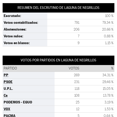
RESUMEN DEL ESCRUTINIO DE LAGUNA DE NEGRILLOS
Escrutado:
100 %
Votos contabilizados:
791
79,34 %
Abstenciones:
206
20,66 %
Votos nulos:
7
0,88 %
Votos en blanco:
9
1,15 %
VOTOS POR PARTIDOS EN LAGUNA DE NEGRILLOS
PARTIDO
VOTOS
%
PP
269
34,31 %
PSOE
231
29,46 %
U.P.L.
118
15,05 %
Cs
108
13,78 %
PODEMOS - EQUO
25
3,19 %
VOX
12
1,53 %
PACMA
5
0,64 %