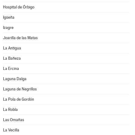
Hospital de Órbigo
Igüeña
Izagre
Joarilla de las Matas
La Antigua
La Bañeza
La Ercina
Laguna Dalga
Laguna de Negrillos
La Pola de Gordón
La Robla
Las Omañas
La Vecilla