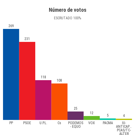
Número de votos
ESCRUTADO
100
%
269
231
118
108
25
12
5
4
PP
PSOE
U.P.L.
Cs
PODEMOS
VOX
PACMA
IU-
- EQUO
ANTICAPITA
PCAS/TC-
ALTER