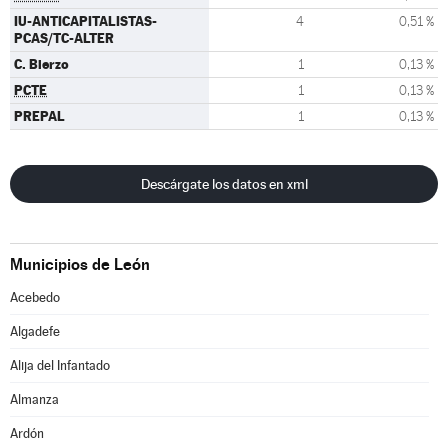
IU-ANTICAPITALISTAS-
4
0,51 %
PCAS/TC-ALTER
C. Bierzo
1
0,13 %
PCTE
1
0,13 %
PREPAL
1
0,13 %
Descárgate los datos en xml
Municipios de León
Acebedo
Algadefe
Alija del Infantado
Almanza
Ardón