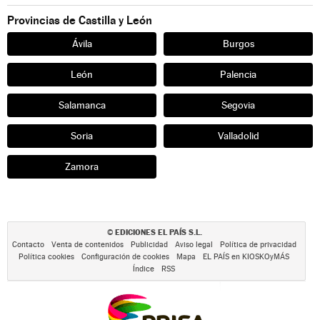
Provincias de Castilla y León
Ávila
Burgos
León
Palencia
Salamanca
Segovia
Soria
Valladolid
Zamora
EDICIONES EL PAÍS S.L.
©
Contacto
Venta de contenidos
Publicidad
Aviso legal
Política de privacidad
Política cookies
Configuración de cookies
Mapa
EL PAÍS en KIOSKOyMÁS
Índice
RSS