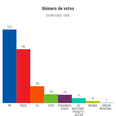
Número de votos
ESCRUTADO
100
%
131
96
30
16
15
9
4
1
PP
PSOE
Cs
VOX
PODEMOS-
IU-
PACMA
UNIÓN
EQUO
ANTICAPITALISTAS-
REGIONALISTA
PCAS/TC-
ALTER