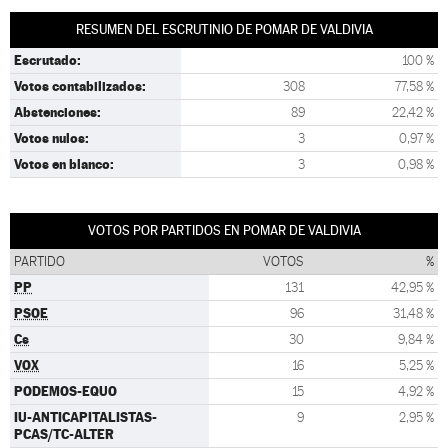
RESUMEN DEL ESCRUTINIO DE POMAR DE VALDIVIA
Escrutado:
100 %
Votos contabilizados:
308
77,58 %
Abstenciones:
89
22,42 %
Votos nulos:
3
0,97 %
Votos en blanco:
3
0,98 %
VOTOS POR PARTIDOS EN POMAR DE VALDIVIA
PARTIDO
VOTOS
%
PP
131
42,95 %
PSOE
96
31,48 %
Cs
30
9,84 %
VOX
16
5,25 %
PODEMOS-EQUO
15
4,92 %
IU-ANTICAPITALISTAS-
9
2,95 %
PCAS/TC-ALTER