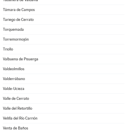
Támara de Campos
Tariego de Cerrato
Torquemada
Torremormojón
Triollo
Valbuena de Pisuerga
Valdeolmillos
Valderrábano
Valde-Ucieza
Valle de Cerrato
Valle del Retortillo
Velilla del Río Carrión
Venta de Baños