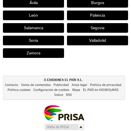
Ávila
Burgos
León
Palencia
Salamanca
Segovia
Soria
Valladolid
Zamora
EDICIONES EL PAÍS S.L.
©
Contacto
Venta de contenidos
Publicidad
Aviso legal
Política de privacidad
Política cookies
Configuración de cookies
Mapa
EL PAÍS en KIOSKOyMÁS
Índice
RSS