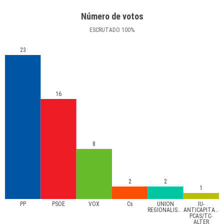
Número de votos
ESCRUTADO
100
%
23
16
8
2
2
1
PP
PSOE
VOX
Cs
UNIÓN
IU-
REGIONALISTA
ANTICAPITALIS
PCAS/TC-
ALTER