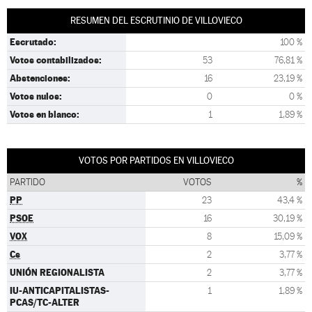
RESUMEN DEL ESCRUTINIO DE VILLOVIECO
Escrutado:
100 %
Votos contabilizados:
53
76,81 %
Abstenciones:
16
23,19 %
Votos nulos:
0
0 %
Votos en blanco:
1
1,89 %
VOTOS POR PARTIDOS EN VILLOVIECO
PARTIDO
VOTOS
%
PP
23
43,4 %
PSOE
16
30,19 %
VOX
8
15,09 %
Cs
2
3,77 %
UNIÓN REGIONALISTA
2
3,77 %
IU-ANTICAPITALISTAS-
1
1,89 %
PCAS/TC-ALTER