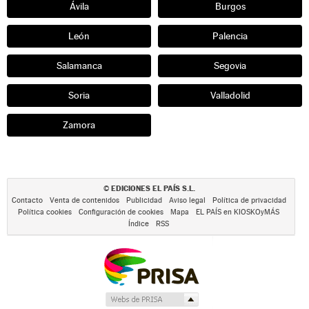
Ávila
Burgos
León
Palencia
Salamanca
Segovia
Soria
Valladolid
Zamora
EDICIONES EL PAÍS S.L.
©
Contacto
Venta de contenidos
Publicidad
Aviso legal
Política de privacidad
Política cookies
Configuración de cookies
Mapa
EL PAÍS en KIOSKOyMÁS
Índice
RSS