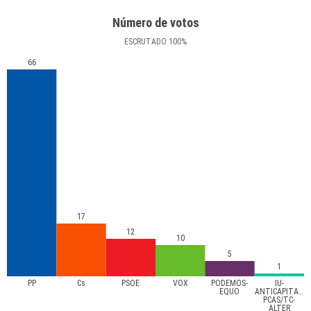
Número de votos
ESCRUTADO
100
%
66
17
12
10
5
1
PP
Cs
PSOE
VOX
PODEMOS-
IU-
EQUO
ANTICAPITALIS
PCAS/TC-
ALTER