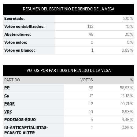
RESUMEN DEL ESCRUTINIO DE RENEDO DE LA VEGA
Escrutado:
100 %
Votos contabilizados:
112
70 %
Abstenciones:
48
30 %
Votos nulos:
0
0 %
Votos en blanco:
1
0,89 %
VOTOS POR PARTIDOS EN RENEDO DE LA VEGA
PARTIDO
VOTOS
%
PP
66
58,93 %
Cs
17
15,18 %
PSOE
12
10,71 %
VOX
10
8,93 %
PODEMOS-EQUO
5
4,46 %
IU-ANTICAPITALISTAS-
1
0,89 %
PCAS/TC-ALTER