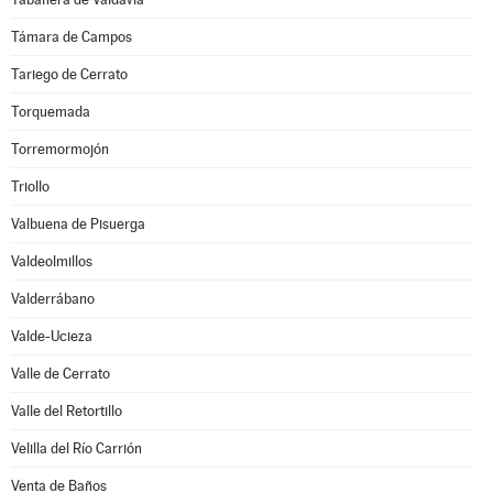
Támara de Campos
Tariego de Cerrato
Torquemada
Torremormojón
Triollo
Valbuena de Pisuerga
Valdeolmillos
Valderrábano
Valde-Ucieza
Valle de Cerrato
Valle del Retortillo
Velilla del Río Carrión
Venta de Baños