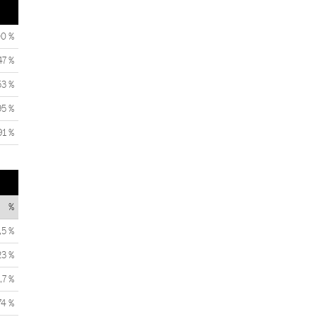
00 %
47 %
53 %
95 %
91 %
%
,5 %
23 %
,7 %
74 %