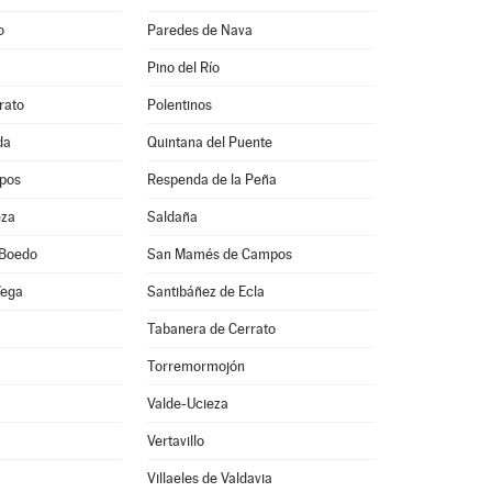
o
Paredes de Nava
Pino del Río
rato
Polentinos
da
Quintana del Puente
pos
Respenda de la Peña
eza
Saldaña
 Boedo
San Mamés de Campos
Vega
Santibáñez de Ecla
Tabanera de Cerrato
Torremormojón
Valde-Ucieza
Vertavillo
Villaeles de Valdavia