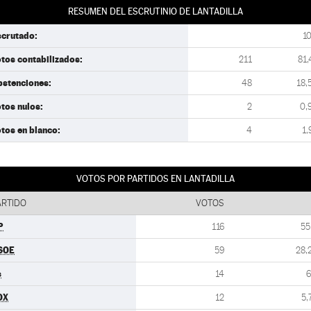
RESUMEN DEL ESCRUTINIO DE LANTADILLA
scrutado:
1
tos contabilizados:
211
81,
bstenciones:
48
18,
tos nulos:
2
0,
tos en blanco:
4
1,
VOTOS POR PARTIDOS EN LANTADILLA
ARTIDO
VOTOS
P
116
55
SOE
59
28,
s
14
6
OX
12
5,