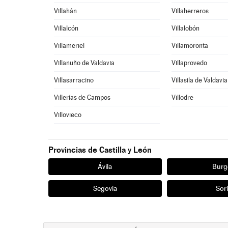
Villahán
Villaherreros
Villalcón
Villalobón
Villameriel
Villamoronta
Villanuño de Valdavia
Villaprovedo
Villasarracino
Villasila de Valdavia
Villerías de Campos
Villodre
Villovieco
Provincias de Castilla y León
Ávila
Burg
Segovia
Sor