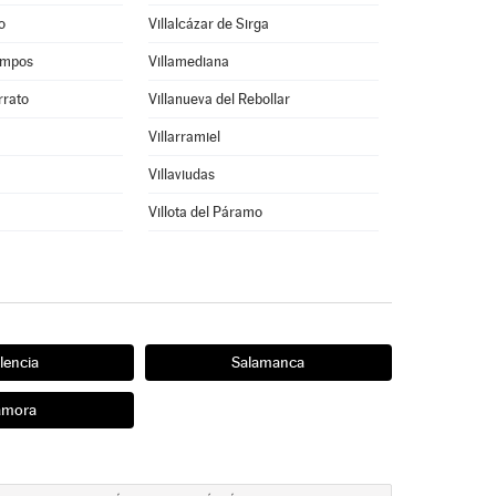
o
Villalcázar de Sirga
ampos
Villamediana
rrato
Villanueva del Rebollar
Villarramiel
Villaviudas
Villota del Páramo
lencia
Salamanca
amora