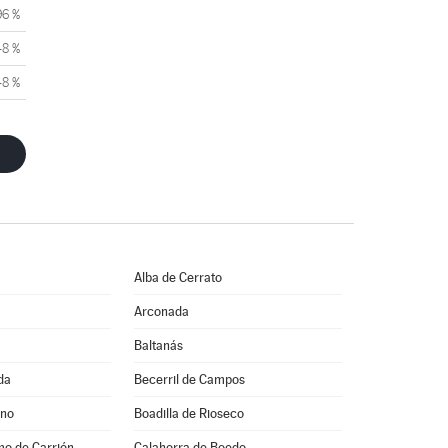
96 %
48 %
48 %
Alba de Cerrato
Arconada
Baltanás
da
Becerril de Campos
ino
Boadilla de Rioseco
mo de Carrión
Calahorra de Boedo