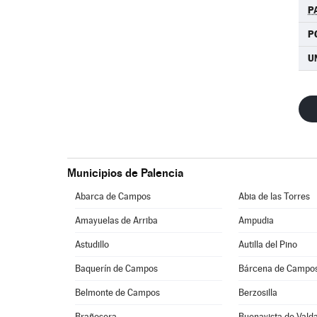
P
P
U
Municipios de Palencia
Abarca de Campos
Abia de las Torres
Amayuelas de Arriba
Ampudia
Astudillo
Autilla del Pino
Baquerín de Campos
Bárcena de Campo
Belmonte de Campos
Berzosilla
Brañosera
Buenavista de Vald