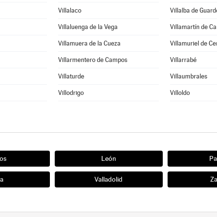
Villalaco
Villalba de Guard
Villaluenga de la Vega
Villamartín de C
Villamuera de la Cueza
Villamuriel de Ce
Villarmentero de Campos
Villarrabé
Villaturde
Villaumbrales
Villodrigo
Villoldo
os
León
Pa
ia
Valladolid
Z