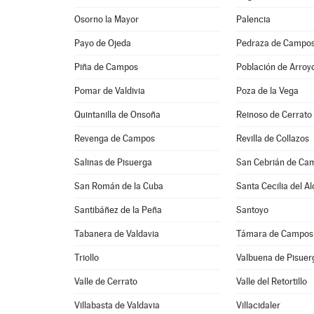
Osorno la Mayor
Palencia
Payo de Ojeda
Pedraza de Campo
Piña de Campos
Población de Arroy
Pomar de Valdivia
Poza de la Vega
Quintanilla de Onsoña
Reinoso de Cerrato
Revenga de Campos
Revilla de Collazos
Salinas de Pisuerga
San Cebrián de Ca
San Román de la Cuba
Santa Cecilia del Al
Santibáñez de la Peña
Santoyo
Tabanera de Valdavia
Támara de Campos
Triollo
Valbuena de Pisuer
Valle de Cerrato
Valle del Retortillo
Villabasta de Valdavia
Villacidaler