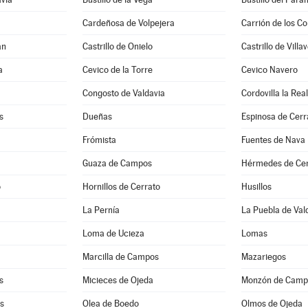
Cardeñosa de Volpejera
Carrión de los C
an
Castrillo de Onielo
Castrillo de Villa
a
Cevico de la Torre
Cevico Navero
Congosto de Valdavia
Cordovilla la Real
s
Dueñas
Espinosa de Cerr
Frómista
Fuentes de Nava
Guaza de Campos
Hérmedes de Cer
o
Hornillos de Cerrato
Husillos
La Pernía
La Puebla de Val
Loma de Ucieza
Lomas
Marcilla de Campos
Mazariegos
s
Micieces de Ojeda
Monzón de Camp
as
Olea de Boedo
Olmos de Ojeda