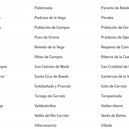
Palenzuela
Páramo de Boed
s
Pedrosa de la Vega
Perales
o
Población de Campos
Población de Cer
Pozo de Urama
Prádanos de Oje
Renedo de la Vega
Requena de Cam
Ribas de Campos
Riberos de la Cu
mpos
San Cebrián de Mudá
San Cristóbal de
cor
Santa Cruz de Boedo
Santervás de la 
Sotobañado y Priorato
Soto de Cerrato
Tariego de Cerrato
Torquemada
ga
Valdeolmillos
Valderrábano
Velilla del Río Carrión
Venta de Baños
Villaconancio
Villada