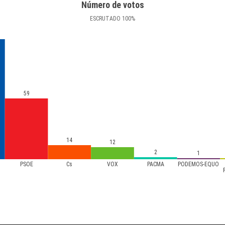
Número de votos
ESCRUTADO
100
%
59
14
12
2
1
PSOE
Cs
VOX
PACMA
PODEMOS-EQUO