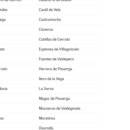
ondes
Castil de Vela
vega
Castromocho
Cisneros
Cubillas de Cerrato
ato
Espinosa de Villagonzalo
Fuentes de Valdepero
rato
Herrera de Pisuerga
Itero de la Vega
davia
La Serna
Magaz de Pisuerga
Mazuecos de Valdeginate
os
Moratinos
Osornillo