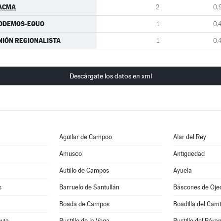
ACMA
2
0,
ODEMOS-EQUO
1
0,
NIÓN REGIONALISTA
1
0,
Descárgate los datos en xml
Aguilar de Campoo
Alar del Rey
Amusco
Antigüedad
Autillo de Campos
Ayuela
s
Barruelo de Santullán
Báscones de Oje
Boada de Campos
Boadilla del Cam
avia
Bustillo de la Vega
Bustillo del Pára