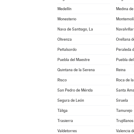
Medellín
Medina de 
Monesterio
Montemolí
Nava de Santiago, La
Navalvillar
Olivenza
Orellana d
Peñalsordo
Peraleda d
Puebla del Maestre
Puebla del
Quintana de la Serena
Reina
Risco
Roca de la
San Pedro de Mérida
Santa Ama
Segura de León
Siruela
Táliga
Tamurejo
Trasierra
Trujillanos
Valdetorres
Valencia d