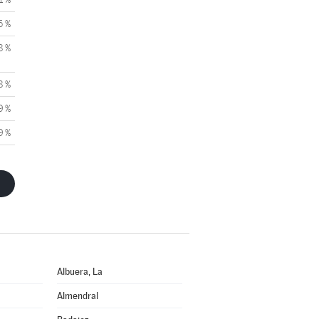
5 %
8 %
8 %
9 %
9 %
Albuera, La
Almendral