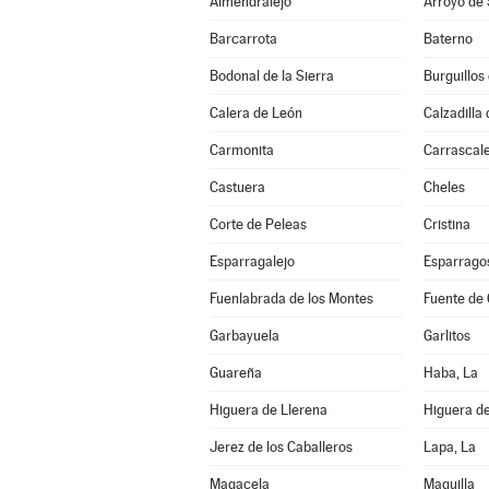
Almendralejo
Arroyo de
Barcarrota
Baterno
Bodonal de la Sierra
Burguillos
Calera de León
Calzadilla 
Carmonita
Carrascale
Castuera
Cheles
Corte de Peleas
Cristina
Esparragalejo
Esparrago
Fuenlabrada de los Montes
Fuente de
Garbayuela
Garlitos
Guareña
Haba, La
Higuera de Llerena
Higuera d
Jerez de los Caballeros
Lapa, La
Magacela
Maguilla