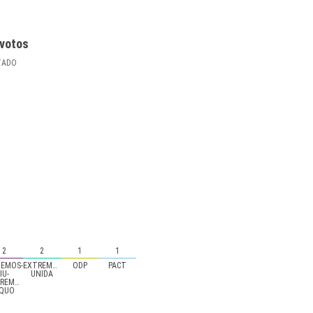
votos
TADO
2
2
1
1
EMOS-
EXTREMADURA
ODP
PACT
IU-
UNIDA
REMEÑOS-
QUO