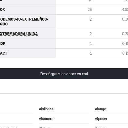
VOX
26
4,9
PODEMOS-IU-EXTREMEÑOS-
2
0,3
EQUO
EXTREMADURA UNIDA
2
0,3
ODP
1
0,1
PACT
1
0,1
Descárgate los datos en xml
Ahillones
Alange
Alconera
Aljucén