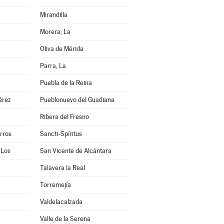
Mirandilla
Morera, La
Oliva de Mérida
Parra, La
a
Puebla de la Reina
érez
Pueblonuevo del Guadiana
Ribera del Fresno
arros
Sancti-Spíritus
 Los
San Vicente de Alcántara
Talavera la Real
Torremejía
Valdelacalzada
Valle de la Serena