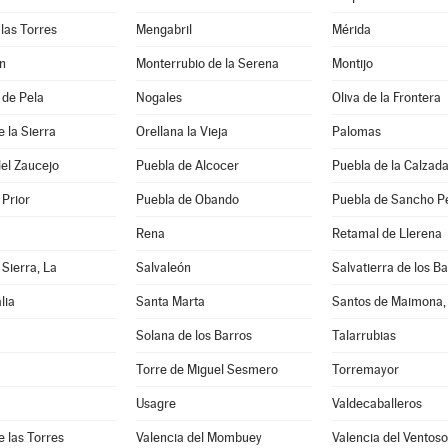
las Torres
Mengabril
Mérida
n
Monterrubio de la Serena
Montijo
 de Pela
Nogales
Oliva de la Frontera
e la Sierra
Orellana la Vieja
Palomas
el Zaucejo
Puebla de Alcocer
Puebla de la Calzad
 Prior
Puebla de Obando
Puebla de Sancho P
Rena
Retamal de Llerena
 Sierra, La
Salvaleón
Salvatierra de los B
lia
Santa Marta
Santos de Maimona,
Solana de los Barros
Talarrubias
Torre de Miguel Sesmero
Torremayor
Usagre
Valdecaballeros
e las Torres
Valencia del Mombuey
Valencia del Ventoso