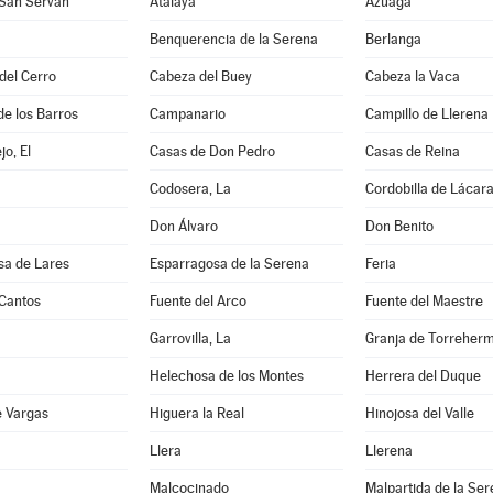
 San Serván
Atalaya
Azuaga
Benquerencia de la Serena
Berlanga
 del Cerro
Cabeza del Buey
Cabeza la Vaca
de los Barros
Campanario
Campillo de Llerena
jo, El
Casas de Don Pedro
Casas de Reina
Codosera, La
Cordobilla de Lácar
Don Álvaro
Don Benito
sa de Lares
Esparragosa de la Serena
Feria
 Cantos
Fuente del Arco
Fuente del Maestre
Garrovilla, La
Granja de Torreher
Helechosa de los Montes
Herrera del Duque
e Vargas
Higuera la Real
Hinojosa del Valle
Llera
Llerena
Malcocinado
Malpartida de la Se