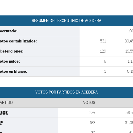
RESUMEN DEL ESCRUTINIO DE ACEDERA
scrutado:
10
otos contabilizados:
531
80,4
bstenciones:
129
19,5
otos nulos:
6
1,1
otos en blanco:
1
0,1
VOTOS POR PARTIDOS EN ACEDERA
ARTIDO
VOTOS
PSOE
297
56,5
PP
163
31,0
s
32
6,