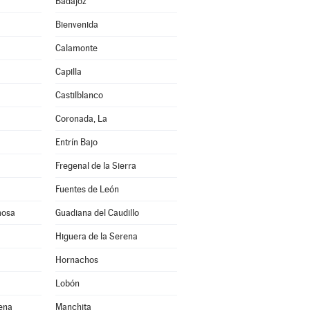
Badajoz
Bienvenida
Calamonte
Capilla
Castilblanco
a
Coronada, La
Entrín Bajo
Fregenal de la Sierra
Fuentes de León
mosa
Guadiana del Caudillo
Higuera de la Serena
Hornachos
Lobón
rena
Manchita