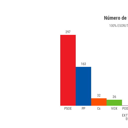
Número de 
100
%
ESCRU
297
163
32
26
PSOE
PP
Cs
VOX
POD
EXT
E