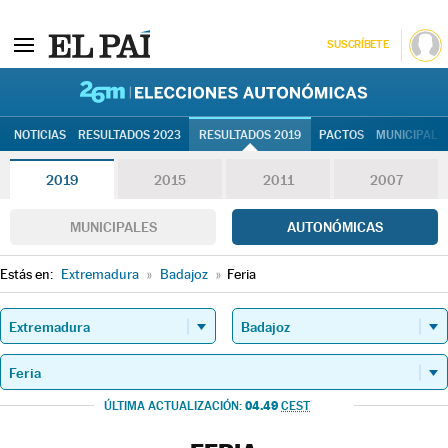
SUSCRÍBETE
26M | Elec
NOTICIAS
RESULTADOS 2023
RESULTADOS 2019
PACTOS
MUNICIPALE
2019
2015
2011
2007
MUNICIPALES
AUTONÓMICAS
Estás en:
Extremadura
»
Badajoz
»
Feria
04.49
ÚLTIMA ACTUALIZACIÓN:
CEST