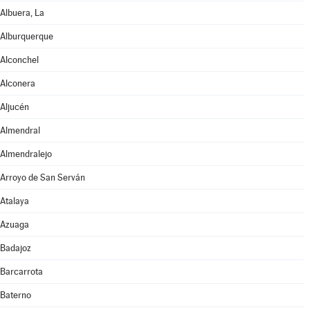
Albuera, La
Alburquerque
Alconchel
Alconera
Aljucén
Almendral
Almendralejo
Arroyo de San Serván
Atalaya
Azuaga
Badajoz
Barcarrota
Baterno