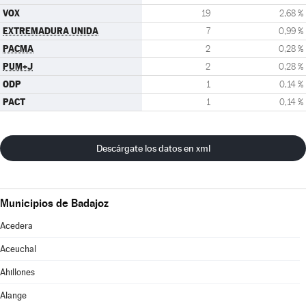
VOX
19
2,68 %
EXTREMADURA UNIDA
7
0,99 %
PACMA
2
0,28 %
PUM+J
2
0,28 %
ODP
1
0,14 %
PACT
1
0,14 %
Descárgate los datos en xml
Municipios de Badajoz
Acedera
Aceuchal
Ahillones
Alange