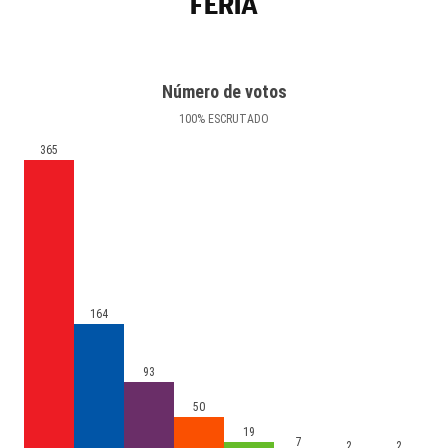
FERIA
Número de votos
100
%
ESCRUTADO
365
164
93
50
19
7
2
2