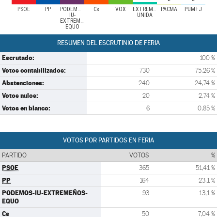
PSOE
PP
PODEMOS-
Cs
VOX
EXTREMADURA
PACMA
PUM+J
IU-
UNIDA
EXTREMEÑOS-
EQUO
RESUMEN DEL ESCRUTINIO DE FERIA
Escrutado:
100 %
Votos contabilizados:
730
75,26 %
Abstenciones:
240
24,74 %
Votos nulos:
20
2,74 %
Votos en blanco:
6
0,85 %
VOTOS POR PARTIDOS EN FERIA
PARTIDO
VOTOS
%
PSOE
365
51,41 %
PP
164
23,1 %
PODEMOS-IU-EXTREMEÑOS-
93
13,1 %
EQUO
Cs
50
7,04 %