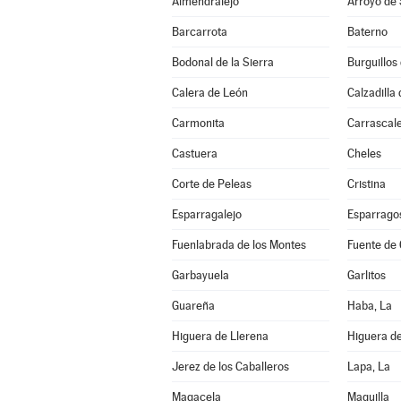
Almendralejo
Arroyo de
Barcarrota
Baterno
Bodonal de la Sierra
Burguillos
Calera de León
Calzadilla 
Carmonita
Carrascale
Castuera
Cheles
Corte de Peleas
Cristina
Esparragalejo
Esparrago
Fuenlabrada de los Montes
Fuente de
Garbayuela
Garlitos
Guareña
Haba, La
Higuera de Llerena
Higuera d
Jerez de los Caballeros
Lapa, La
Magacela
Maguilla