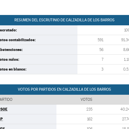
RESUMEN DEL ESCRUTINIO DE CALZADILLA DE LOS BARROS
scrutado:
10
otos contabilizados:
591
91,3
bstenciones:
56
8,6
otos nulos:
7
1,1
otos en blanco:
3
0,5
VOTOS POR PARTIDOS EN CALZADILLA DE LOS BARROS
ARTIDO
VOTOS
PSOE
235
40,2
PP
162
27,7
VOX
106
18,1