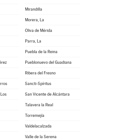
Mirandilla
Morera, La
Oliva de Mérida
Parra, La
a
Puebla de la Reina
érez
Pueblonuevo del Guadiana
Ribera del Fresno
arros
Sancti-Spíritus
 Los
San Vicente de Alcántara
Talavera la Real
Torremejía
Valdelacalzada
Valle de la Serena