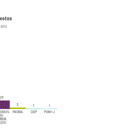
votos
TADO
29
5
1
1
EMOS-
PACMA
ODP
PUM+J
IU-
REMEÑOS-
QUO