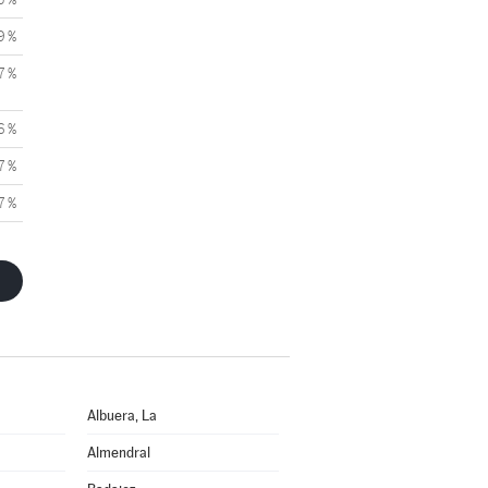
9 %
7 %
6 %
7 %
7 %
Albuera, La
Almendral