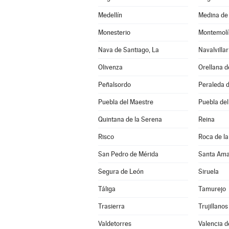
Medellín
Medina de 
Monesterio
Montemolí
Nava de Santiago, La
Navalvillar
Olivenza
Orellana d
Peñalsordo
Peraleda d
Puebla del Maestre
Puebla del
Quintana de la Serena
Reina
Risco
Roca de la
San Pedro de Mérida
Santa Ama
Segura de León
Siruela
Táliga
Tamurejo
Trasierra
Trujillanos
Valdetorres
Valencia d