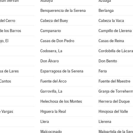
 San Serván
Atalaya
Azuaga
Benquerencia de la Serena
Berlanga
 del Cerro
Cabeza del Buey
Cabeza la Vaca
de los Barros
Campanario
Campillo de Llerena
jo, El
Casas de Don Pedro
Casas de Reina
Codosera, La
Cordobilla de Lácar
Don Álvaro
Don Benito
sa de Lares
Esparragosa de la Serena
Feria
 Cantos
Fuente del Arco
Fuente del Maestre
Garrovilla, La
Granja de Torreher
Helechosa de los Montes
Herrera del Duque
e Vargas
Higuera la Real
Hinojosa del Valle
Llera
Llerena
Malcocinado
Malpartida de la Se