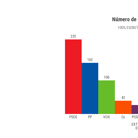
Número de 
100
%
ESCRU
235
162
106
42
PSOE
PP
VOX
Cs
POD
EXT
E