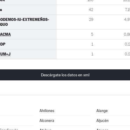
s
42
7,1
PODEMOS-IU-EXTREMEÑOS-
29
4,9
EQUO
PACMA
5
0,8
ODP
1
0,1
PUM+J
1
0,1
Descárgate los datos en xml
Ahillones
Alange
Alconera
Aljucén