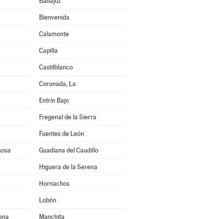
Badajoz
Bienvenida
Calamonte
Capilla
Castilblanco
a
Coronada, La
Entrín Bajo
Fregenal de la Sierra
Fuentes de León
mosa
Guadiana del Caudillo
Higuera de la Serena
Hornachos
Lobón
rena
Manchita