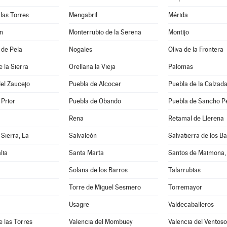
las Torres
Mengabril
Mérida
n
Monterrubio de la Serena
Montijo
 de Pela
Nogales
Oliva de la Frontera
e la Sierra
Orellana la Vieja
Palomas
el Zaucejo
Puebla de Alcocer
Puebla de la Calzad
 Prior
Puebla de Obando
Puebla de Sancho P
Rena
Retamal de Llerena
 Sierra, La
Salvaleón
Salvatierra de los B
lia
Santa Marta
Santos de Maimona,
Solana de los Barros
Talarrubias
Torre de Miguel Sesmero
Torremayor
Usagre
Valdecaballeros
e las Torres
Valencia del Mombuey
Valencia del Ventoso