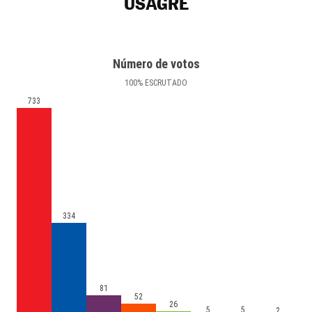
USAGRE
Número de votos
100
%
ESCRUTADO
733
334
81
52
26
5
5
2