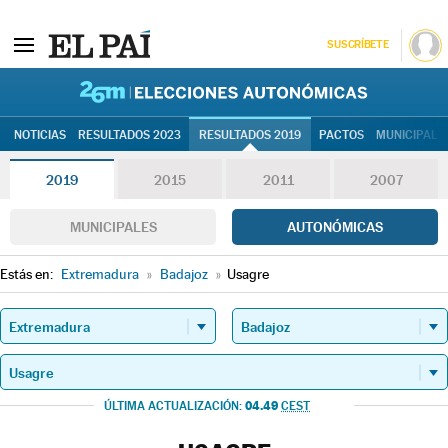
SUSCRÍBETE
26M | Elec
NOTICIAS
RESULTADOS 2023
RESULTADOS 2019
PACTOS
MUNICIPALE
2019
2015
2011
2007
MUNICIPALES
AUTONÓMICAS
Estás en:
Extremadura
»
Badajoz
»
Usagre
04.49
ÚLTIMA ACTUALIZACIÓN:
CEST