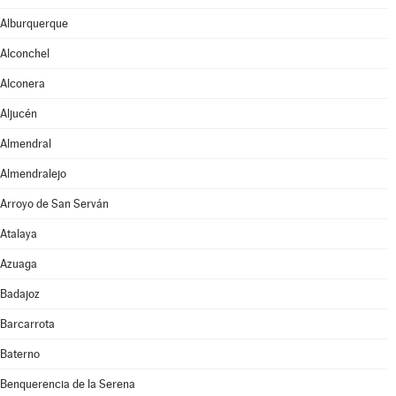
Alburquerque
Alconchel
Alconera
Aljucén
Almendral
Almendralejo
Arroyo de San Serván
Atalaya
Azuaga
Badajoz
Barcarrota
Baterno
Benquerencia de la Serena