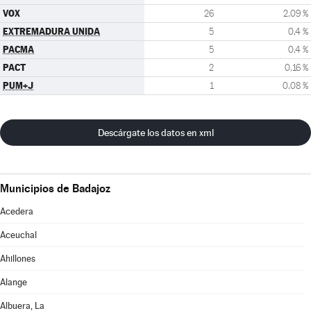
VOX
26
2,09 %
EXTREMADURA UNIDA
5
0,4 %
PACMA
5
0,4 %
PACT
2
0,16 %
PUM+J
1
0,08 %
Descárgate los datos en xml
Municipios de Badajoz
Acedera
Aceuchal
Ahillones
Alange
Albuera, La