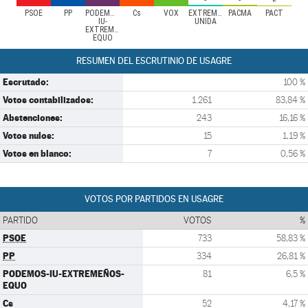
PSOE
PP
PODEMOS-
Cs
VOX
EXTREMADURA
PACMA
PACT
IU-
UNIDA
EXTREMEÑOS-
EQUO
RESUMEN DEL ESCRUTINIO DE USAGRE
Escrutado:
100 %
Votos contabilizados:
1.261
83,84 %
Abstenciones:
243
16,16 %
Votos nulos:
15
1,19 %
Votos en blanco:
7
0,56 %
VOTOS POR PARTIDOS EN USAGRE
PARTIDO
VOTOS
%
PSOE
733
58,83 %
PP
334
26,81 %
PODEMOS-IU-EXTREMEÑOS-
81
6,5 %
EQUO
Cs
52
4,17 %