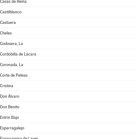
Casas de Reina
Castilblanco
Castuera
Cheles
Codosera, La
Cordobilla de Lácara
Coronada, La
Corte de Peleas
Cristina
Don Álvaro
Don Benito
Entrín Bajo
Esparragalejo
Esparragosa de Lares