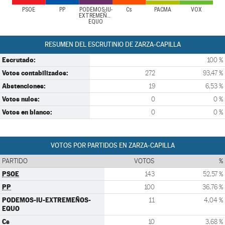
PSOE
PP
PODEMOS-IU-
Cs
PACMA
VOX
EXTREMEÑOS-
EQUO
RESUMEN DEL ESCRUTINIO DE ZARZA-CAPILLA
Escrutado:
100 %
Votos contabilizados:
272
93,47 %
Abstenciones:
19
6,53 %
Votos nulos:
0
0 %
Votos en blanco:
0
0 %
VOTOS POR PARTIDOS EN ZARZA-CAPILLA
PARTIDO
VOTOS
%
PSOE
143
52,57 %
PP
100
36,76 %
PODEMOS-IU-EXTREMEÑOS-
11
4,04 %
EQUO
Cs
10
3,68 %