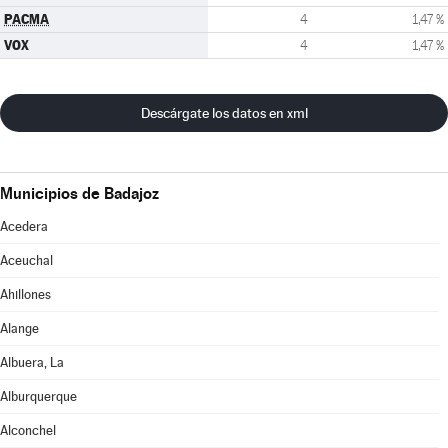
PACMA
4
1,47 %
VOX
4
1,47 %
Descárgate los datos en xml
Municipios de Badajoz
Acedera
Aceuchal
Ahillones
Alange
Albuera, La
Alburquerque
Alconchel