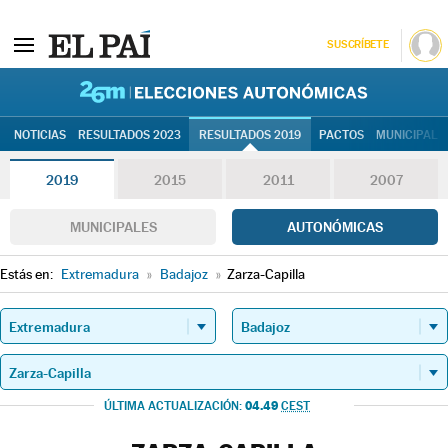
SUSCRÍBETE
26M | Elec
NOTICIAS
RESULTADOS 2023
RESULTADOS 2019
PACTOS
MUNICIPALE
2019
2015
2011
2007
MUNICIPALES
AUTONÓMICAS
Estás en:
Extremadura
»
Badajoz
»
Zarza-Capilla
04.49
ÚLTIMA ACTUALIZACIÓN:
CEST