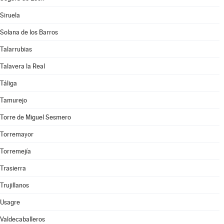
Siruela
Solana de los Barros
Talarrubias
Talavera la Real
Táliga
Tamurejo
Torre de Miguel Sesmero
Torremayor
Torremejía
Trasierra
Trujillanos
Usagre
Valdecaballeros