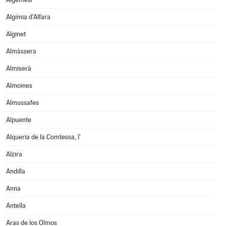
Algímia d'Alfara
Alginet
Almàssera
Almiserà
Almoines
Almussafes
Alpuente
Alqueria de la Comtessa, l'
Alzira
Andilla
Anna
Antella
Aras de los Olmos