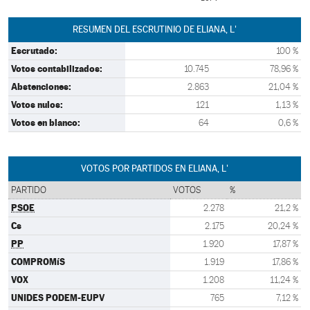
RESUMEN DEL ESCRUTINIO DE ELIANA, L'
Escrutado:
100 %
Votos contabilizados:
10.745
78,96 %
Abstenciones:
2.863
21,04 %
Votos nulos:
121
1,13 %
Votos en blanco:
64
0,6 %
VOTOS POR PARTIDOS EN ELIANA, L'
PARTIDO
VOTOS
%
PSOE
2.278
21,2 %
Cs
2.175
20,24 %
PP
1.920
17,87 %
COMPROMíS
1.919
17,86 %
VOX
1.208
11,24 %
UNIDES PODEM-EUPV
765
7,12 %