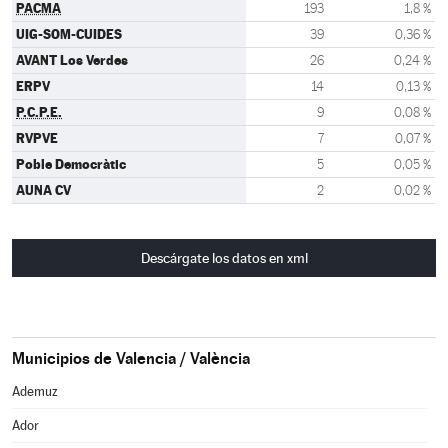
PACMA
193
1,8 %
UIG-SOM-CUIDES
39
0,36 %
AVANT Los Verdes
26
0,24 %
ERPV
14
0,13 %
P.C.P.E.
9
0,08 %
RVPVE
7
0,07 %
Poble Democràtic
5
0,05 %
AUNA CV
2
0,02 %
Descárgate los datos en xml
Municipios de Valencia / València
Ademuz
Ador