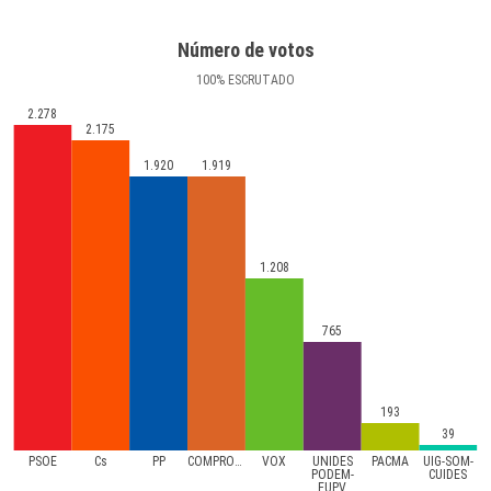
Número de votos
100
%
ESCRUTADO
2.278
2.175
1.920
1.919
1.208
765
193
39
PSOE
Cs
PP
COMPROMíS
VOX
UNIDES
PACMA
UIG-SOM-
PODEM-
CUIDES
EUPV