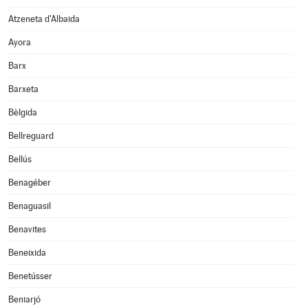
Atzeneta d'Albaida
Ayora
Barx
Barxeta
Bèlgida
Bellreguard
Bellús
Benagéber
Benaguasil
Benavites
Beneixida
Benetússer
Beniarjó