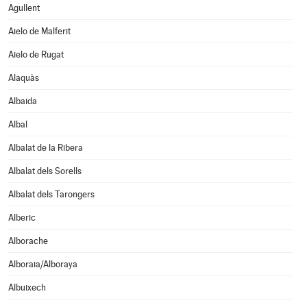
Agullent
Aielo de Malferit
Aielo de Rugat
Alaquàs
Albaida
Albal
Albalat de la Ribera
Albalat dels Sorells
Albalat dels Tarongers
Alberic
Alborache
Alboraia/Alboraya
Albuixech