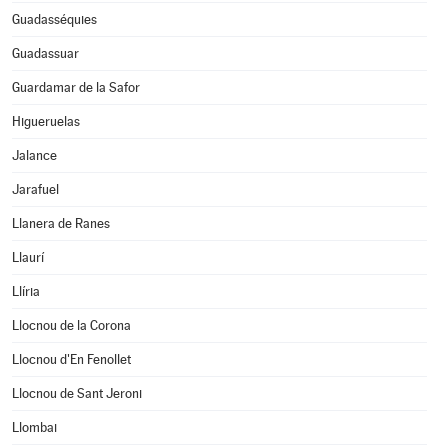
Guadasséquies
Guadassuar
Guardamar de la Safor
Higueruelas
Jalance
Jarafuel
Llanera de Ranes
Llaurí
Llíria
Llocnou de la Corona
Llocnou d'En Fenollet
Llocnou de Sant Jeroni
Llombai