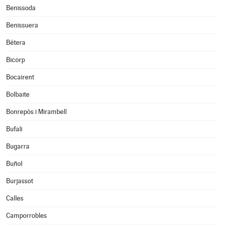
Benissoda
Benissuera
Bétera
Bicorp
Bocairent
Bolbaite
Bonrepòs i Mirambell
Bufali
Bugarra
Buñol
Burjassot
Calles
Camporrobles