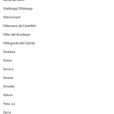
Vilallonga/Villalonga
Vilamarxant
Villanueva de Castellón
Villar del Arzobispo
Villargordo del Cabriel
Vinalesa
Xàtiva
Xeraco
Xeresa
Xirivella
Yátova
Yesa, La
Zarra