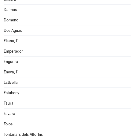
Daimús
Domeño
Dos Aguas
Eliana, l'
Emperador
Enguera
Ènova, l'
Estivella
Estubeny
Faura
Favara
Foios
Fontanars dels Alforins