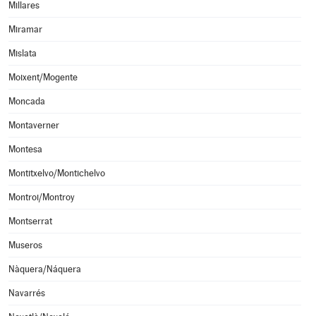
Millares
Miramar
Mislata
Moixent/Mogente
Moncada
Montaverner
Montesa
Montitxelvo/Montichelvo
Montroi/Montroy
Montserrat
Museros
Nàquera/Náquera
Navarrés