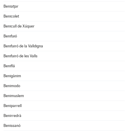
Beniatjar
Benicolet
Benicull de Xúquer
Benifaió
Benifairó de la Valldigna
Benifairó de les Valls
Beniflá
Benigànim
Benimodo
Benimuslem
Beniparrell
Benirredrà
Benissanó