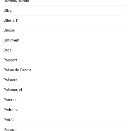
Novetlè/Novelé
Oliva
Olleria, l'
Olocau
Ontinyent
Otos
Paiporta
Palma de Gandía
Palmera
Palomar, el
Paterna
Pedralba
Petrés
Picanya