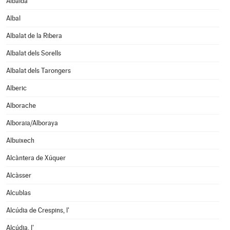
Albaida
Albal
Albalat de la Ribera
Albalat dels Sorells
Albalat dels Tarongers
Alberic
Alborache
Alboraia/Alboraya
Albuixech
Alcàntera de Xúquer
Alcàsser
Alcublas
Alcúdia de Crespins, l'
Alcúdia, l'