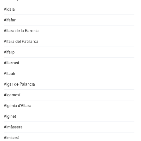
Aldaia
Alfafar
Alfara de la Baronia
Alfara del Patriarca
Alfarp
Alfarrasí
Alfauir
Algar de Palancia
Algemesí
Algímia d'Alfara
Alginet
Almàssera
Almiserà