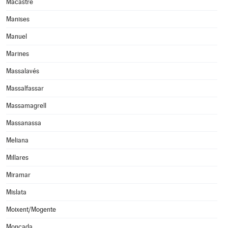
Macastre
Manises
Manuel
Marines
Massalavés
Massalfassar
Massamagrell
Massanassa
Meliana
Millares
Miramar
Mislata
Moixent/Mogente
Moncada