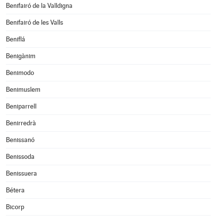
Benifairó de la Valldigna
Benifairó de les Valls
Beniflá
Benigànim
Benimodo
Benimuslem
Beniparrell
Benirredrà
Benissanó
Benissoda
Benissuera
Bétera
Bicorp