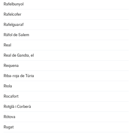
Rafelbunyol
Rafelcofer
Rafelguaraf
Ráfol de Salem
Real
Real de Gandia, el
Requena
Riba-roja de Túria
Riola
Rocafort
Rotglà i Corberà
Rótova
Rugat