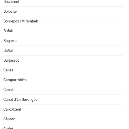
Bocairent
Bolbaite
Bonrepòs i Mirambell
Bufali
Bugarra
Buñol
Burjassot
Calles
Camporrobles
Canals
Canet d'En Berenguer
Carcaixent
Càrcer
Carlet