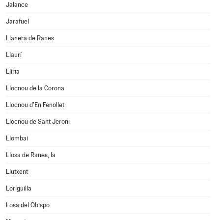
Jalance
Jarafuel
Llanera de Ranes
Llaurí
Llíria
Llocnou de la Corona
Llocnou d'En Fenollet
Llocnou de Sant Jeroni
Llombai
Llosa de Ranes, la
Llutxent
Loriguilla
Losa del Obispo