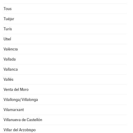
Tous
Tuéjar
Turís
Utiel
València
Vallada
Vallanca
Vallés
Venta del Moro
Vilallonga/Villalonga
Vilamarxant
Villanueva de Castellón
Villar del Arzobispo