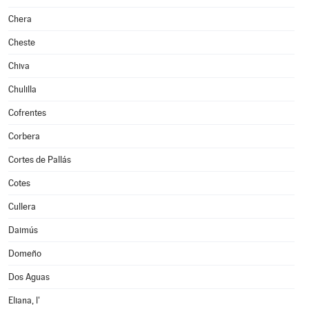
Chera
Cheste
Chiva
Chulilla
Cofrentes
Corbera
Cortes de Pallás
Cotes
Cullera
Daimús
Domeño
Dos Aguas
Eliana, l'