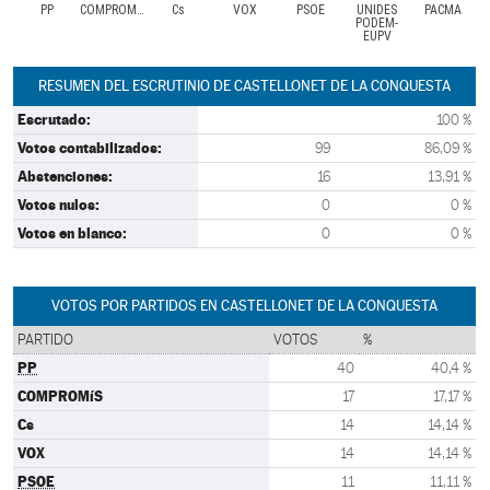
PP
COMPROMíS
Cs
VOX
PSOE
UNIDES
PACMA
PODEM-
EUPV
RESUMEN DEL ESCRUTINIO DE CASTELLONET DE LA CONQUESTA
Escrutado:
100 %
Votos contabilizados:
99
86,09 %
Abstenciones:
16
13,91 %
Votos nulos:
0
0 %
Votos en blanco:
0
0 %
VOTOS POR PARTIDOS EN CASTELLONET DE LA CONQUESTA
PARTIDO
VOTOS
%
PP
40
40,4 %
COMPROMíS
17
17,17 %
Cs
14
14,14 %
VOX
14
14,14 %
PSOE
11
11,11 %