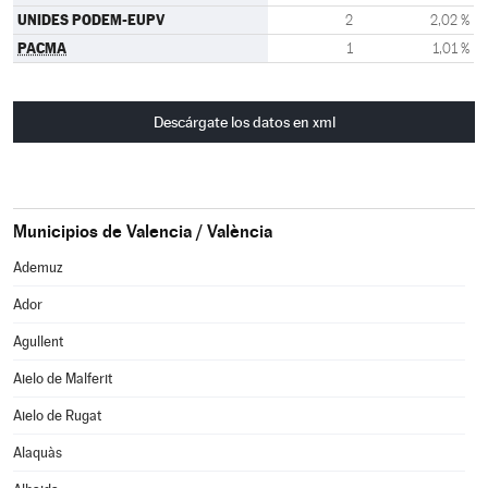
UNIDES PODEM-EUPV
2
2,02 %
PACMA
1
1,01 %
Descárgate los datos en xml
Municipios de Valencia / València
Ademuz
Ador
Agullent
Aielo de Malferit
Aielo de Rugat
Alaquàs