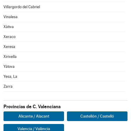
Villargordo del Cabriel
Vinalesa
Xàtiva
Xeraco
Xeresa
Xirivella
Yátova
Yesa, La
Zarra
Provincias de C. Valenciana
Alicante / Alacant
Castellón / Castelló
Valencia / València