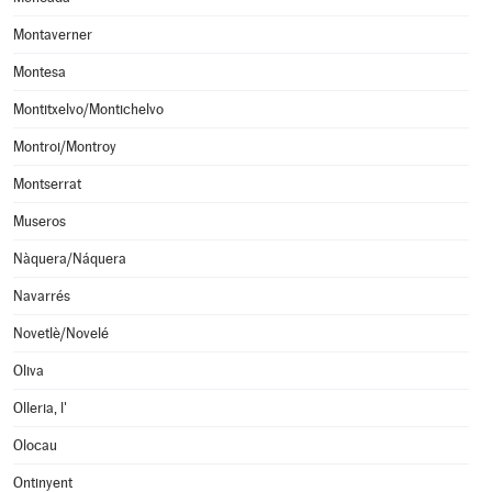
Montaverner
Montesa
Montitxelvo/Montichelvo
Montroi/Montroy
Montserrat
Museros
Nàquera/Náquera
Navarrés
Novetlè/Novelé
Oliva
Olleria, l'
Olocau
Ontinyent