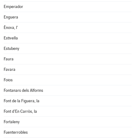
Emperador
Enguera
Ènova, l'
Estivella
Estubeny
Faura
Favara
Foios
Fontanars dels Alforins
Font de la Figuera, la
Font d'En Carròs, la
Fortaleny
Fuenterrobles