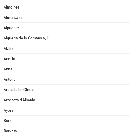
Almoines
Almussafes
Alpuente
Alqueria de la Comtessa, l'
Alzira
Andilla
Anna
Antella
Aras de los Olmos
Atzeneta d'Albaida
Ayora
Barx
Barxeta