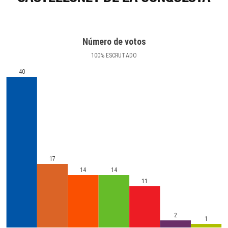
Número de votos
100
%
ESCRUTADO
40
17
14
14
11
2
1